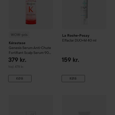
WOW-pris
La Roche-Posay
Effaclar
DUO+M
40 ml
Kérastase
Genesis
Serum Anti-Chute
Fortifiant Scalp Serum
90
ml
379 kr.
159 kr.
Vejledende pris 478 kr.
Vejl. 478 kr.
KØB
KØB
Geek & Gorgeous
A-Game 5 Retinal Serum
30 ml
145 kr.
WOW-pris
Redken
Acidic Bon