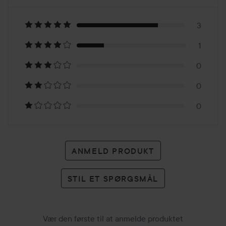
5
Baseret
på
3
1
4
0
anmeldelser
0
0
ANMELD PRODUKT
STIL ET SPØRGSMÅL
Vær den første til at anmelde produktet