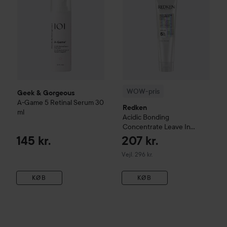
WOW-pris
Geek & Gorgeous
A-Game 5 Retinal Serum
30
Redken
ml
Acidic Bonding
Concentrate
Leave In
Treatment
150 ml
145 kr.
207 kr.
Vejledende pris 296 kr.
Vejl. 296 kr.
KØB
KØB