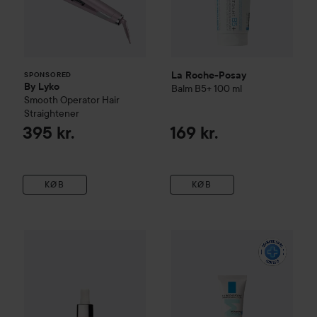
La Roche-Posay
SPONSORED
By Lyko
Balm B5+
100 ml
Smooth Operator Hair
Straightener
395 kr.
169 kr.
KØB
KØB
La Roche-Posay
Effaclar
DUO
WOW-pris
Kérastase
Genesis
Serum Anti-Chute Fortifiant S