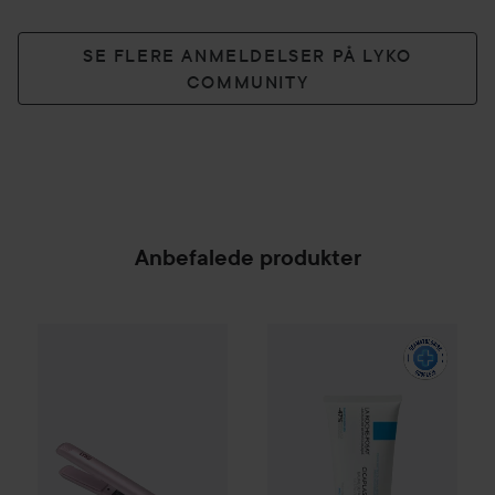
SE FLERE ANMELDELSER PÅ LYKO
COMMUNITY
Anbefalede produkter
By Lyko
Smooth Operator Hair Straightener
La Roche-Posay
Balm B5+
100
395 kr
SPONSORED