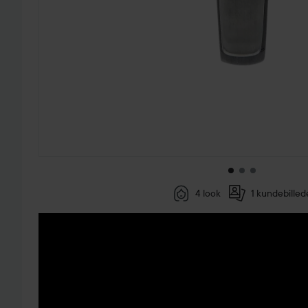
4 look
1 kundebilled