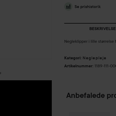
Se prishistorik
BESKRIVELSE
Negleklipper i lille størrelse
Neglepleje
Kategori
:
1189-111-00
Artikelnummer
:
e
Anbefalede pr
Make Up Store
I
SPONSORED