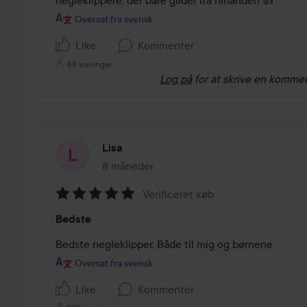
negleklippere, der bare glider fra hinanden 👍
5
Oversat fra svensk
Like
Kommenter
88 visninger
Log på
for at skrive en komme
Lisa
8 måneder
Posten blev oprettet 8 måneder
Verificeret køb
Bedømmelse:
Bedste
5
ud
Bedste negleklipper. Både til mig og børnene
af
Oversat fra svensk
5
Like
Kommenter