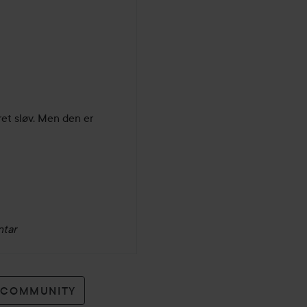
ret sløv. Men den er 
ntar
O COMMUNITY