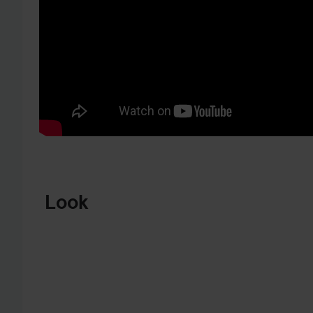
GÅ TIL PRODUKTINFORMATION
Look
BERRY
RØD
CHRISTMAS
PINK FRIDAY
FAVORIT 😍
💜
💕
SPRING OVER SEKTIONEN