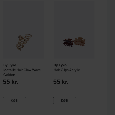
 Minimalist
By Lyko
Metallic Hair Claw Wave
Silver
By Lyko
Golden
Hair Clips Acrylic
55 kr.
55 kr.
55 kr.
By Lyko
By Lyko
Metallic Hair Claw Wave
Hair Clips Acrylic
Golden
55 kr.
55 kr.
KØB
KØB