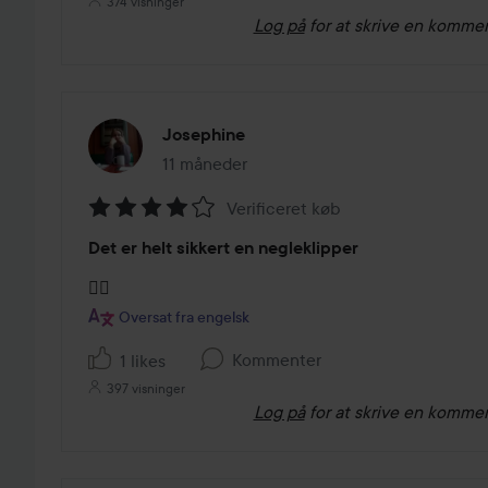
374 visninger
Log på
for at skrive en komme
Josephine
11 måneder
Posten blev oprettet 11 måneder
Verificeret køb
Bedømmelse:
Det er helt sikkert en negleklipper
4
ud
👍🏼
af
Oversat fra engelsk
5
Kommenter
1 likes
397 visninger
Log på
for at skrive en komme