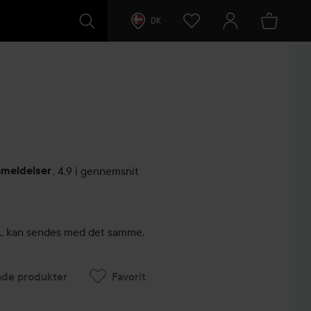
DK
nmeldelser
,
4.9 i gennemsnit
ntarer
kr., kan sendes med det samme.
nde produkter
Favorit