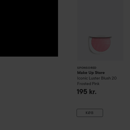
SPONSORED
Make Up Store
Iconic Luster Blush
20
Frosted Pink
RØDE
195 kr.
EFTERÅRSNEGLE
🍂
KØB