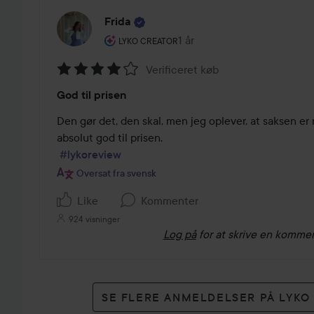
Frida
Brugerens rolle: Lyko Creator.
1 år
Posten blev oprettet 1 år
LYKO CREATOR
Verificeret køb
Bedømmelse:
God til prisen
4
ud
Den gør det, den skal, men jeg oplever, at saksen er 
af
absolut god til prisen.

5
#lykoreview
Oversat fra svensk
Like
Kommenter
924 visninger
Log på
for at skrive en komme
SE FLERE ANMELDELSER PÅ LYK