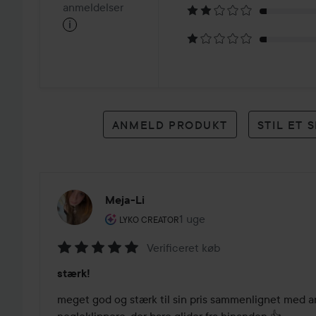
på
anmeldelser
i
39
anmeldelser
ANMELD PRODUKT
STIL ET
Meja-Li
Brugerens rolle: Lyko Creator.
1 uge
Posten blev oprettet 1 uge
LYKO CREATOR
Verificeret køb
Bedømmelse:
stærk!
5
ud
meget god og stærk til sin pris sammenlignet med and
af