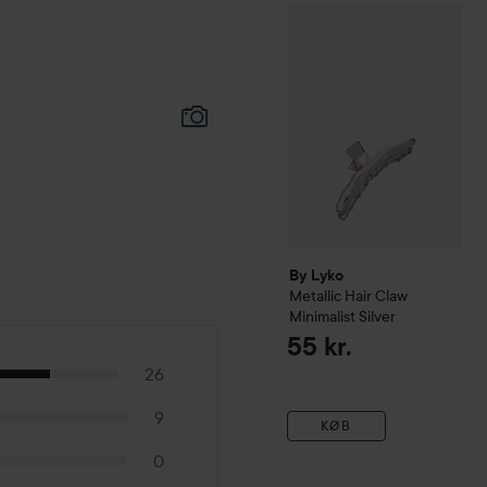
By Lyko
Metallic Hair Claw
By Lyko
Metallic Hair Claw
Minimalist
Silver
55 kr.
26
9
KØB
0