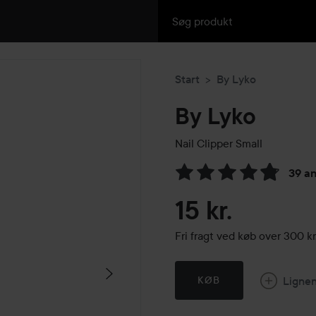
Start
By Lyko
By Lyko
Nail Clipper
Small
39 a
Gå til Anmeldelser & komme
15 kr.
Fri fragt ved køb over 300 
Ligne
KØB