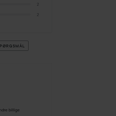
2
2
 SPØRGSMÅL
re billige 