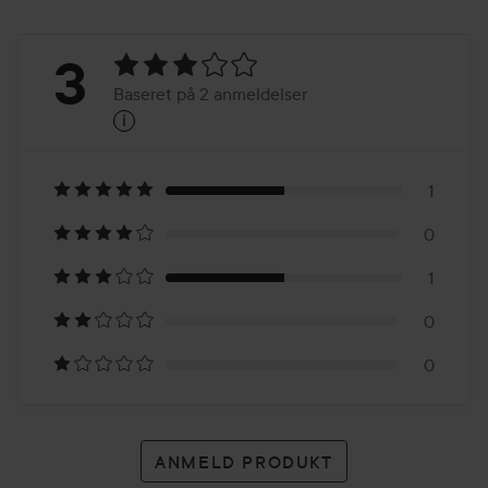
Bedømmelse:
3
Baseret på 2 anmeldelser
i
3
Baseret
på
1
0
2
1
anmeldelser
0
0
ANMELD PRODUKT