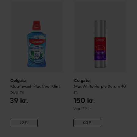
Colgate
Mouthwash Plax Cool Mint
500 ml
39 kr.
Colgate
Max White Purple Se
Colgate
Colgate
Mouthwash Plax Cool Mint
Max White Purple Serum
40
500 ml
ml
39 kr.
150 kr.
Vejledende pris 159 kr.
Vejl. 159 kr.
KØB
KØB