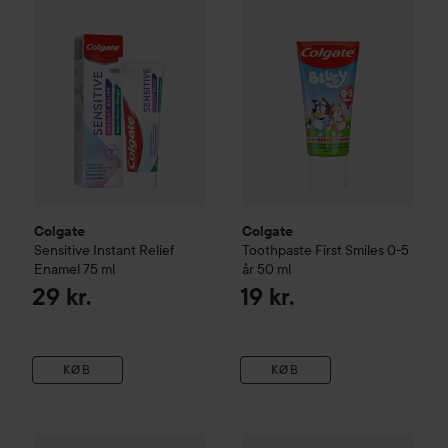
Colgate
Colgate
Sensitive Instant Relief
Toothpaste First Smiles 0-5
Enamel
75 ml
år
50 ml
29 kr.
19 kr.
KØB
KØB
Organic Shop
Toothpaste Whi
124 kr.