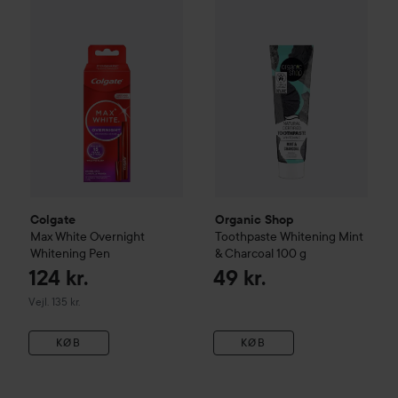
Colgate
Max White Overnight Whitening Pen
Vejledende pris 135 kr.
Colgate
Organic Shop
Max White Overnight
Toothpaste Whitening Mint
Whitening Pen
& Charcoal
100 g
124 kr.
49 kr.
Vejledende pris 135 kr.
Vejl. 135 kr.
KØB
KØB