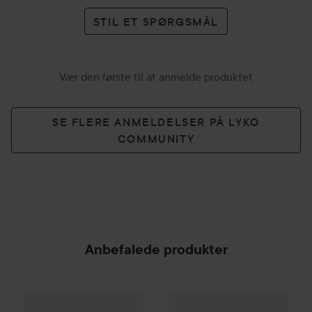
STIL ET SPØRGSMÅL
Vær den første til at anmelde produktet
SE FLERE ANMELDELSER PÅ LYKO
COMMUNITY
Anbefalede produkter
Colgate
Sensitive Instant Relief Enamel
Colgate
Toothpaste First Smil
75 ml
29 kr.