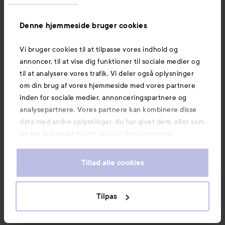
variere afhængigt af, hvad der er blevet brugt 
tidligere, og for at hjælpe dig videre anbefaler 
jeg, at du laver vores hårfarvetest. Der vil vores 
Denne hjemmeside bruger cookies
frisører anbefale dig produkter at bruge for at 
opnå det ønskede resultat 💫😍

Vi bruger cookies til at tilpasse vores indhold og
annoncer, til at vise dig funktioner til sociale medier og
lyko.com/sv/beauty-scan/harfargstestet
til at analysere vores trafik. Vi deler også oplysninger
om din brug af vores hjemmeside med vores partnere
inden for sociale medier, annonceringspartnere og
Like
analysepartnere. Vores partnere kan kombinere disse
data med andre oplysninger, du har givet dem, eller som
Log på
for at skrive en kommentar
de har indsamlet fra din brug af deres tjenester.
Tillad alle cookies
VIS ALLE (16 MERE)
Tilpas