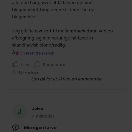
allerede har prøvet at få farven ud med 
blegemiddel, brug denne i stedet før du 
blegemidler.

Jeg gik fra ravnsort til mellem/mørkebrun ved en 
afblegning, og min naturlige hårfarve er 
skandinavisk blond/rødlig.
Oversat fra svensk
Like
Kommenter
1427 visninger
Log på
for at skrive en kommentar
Johru
4 måneder
Posten blev oprettet 4 måneder
Min egen farve