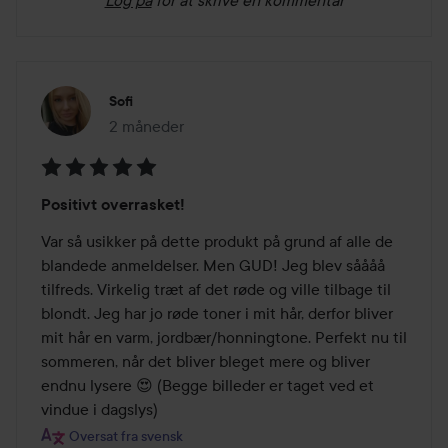
Log på
for at skrive en kommentar
Sofi
2 måneder
Posten blev oprettet 2 måneder
Bedømmelse:
Positivt overrasket!
5
ud
Var så usikker på dette produkt på grund af alle de 
af
blandede anmeldelser. Men GUD! Jeg blev såååå 
5
tilfreds. Virkelig træt af det røde og ville tilbage til 
blondt. Jeg har jo røde toner i mit hår, derfor bliver 
mit hår en varm, jordbær/honningtone. Perfekt nu til 
sommeren, når det bliver bleget mere og bliver 
endnu lysere 😍 (Begge billeder er taget ved et 
vindue i dagslys)
Oversat fra svensk