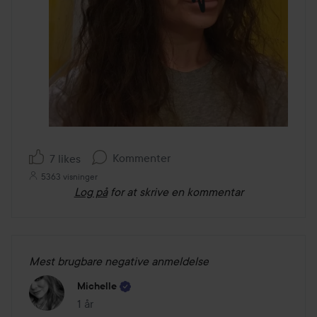
Kommenter
7 likes
5363 visninger
Log på
for at skrive en kommentar
Mest brugbare negative anmeldelse
Michelle
1 år
Posten blev oprettet 1 år