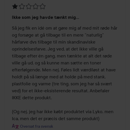
Bedømmelse:
Ikke som jeg havde tænkt mig…
1
ud
Så jeg fik en idé om at gøre mig af med mit røde hår 
af
og forsøge at gå tilbage til en mere ”naturlig” 
5
hårfarve dvs tilbage til min skandinaviske 
oprindelsesfarve. Jeg ved, at det ikke ville gå 
tilbage efter én gang, men tænkte at alt det røde 
ville gå ud, og så kunne man sætte en toner 
efterfølgende. Men nej. Føles lidt værdiløst at have 
holdt på så længe med at holde på med stank, 
plastfolie og varme (tre ting, som jeg har så svært 
ved) for et ikke-eksisterende resultat. Anbefaler 
IKKE dette produkt.

(Og nej, jeg har ikke købt produktet via Lyko, men 
Ica, men det er præcis det samme produkt)
Oversat fra svensk