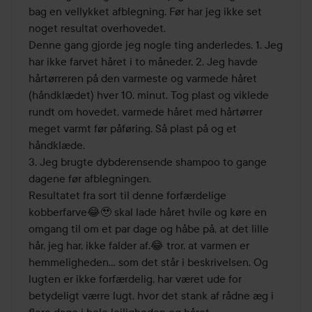
af
bag en vellykket afblegning. Før har jeg ikke set 
5
noget resultat overhovedet. 

Denne gang gjorde jeg nogle ting anderledes. 1. Jeg 
har ikke farvet håret i to måneder. 2. Jeg havde 
hårtørreren på den varmeste og varmede håret 
(håndklædet) hver 10. minut. Tog plast og viklede 
rundt om hovedet, varmede håret med hårtørrer 
meget varmt før påføring. Så plast på og et 
håndklæde. 

3. Jeg brugte dybderensende shampoo to gange 
dagene før afblegningen.

Resultatet fra sort til denne forfærdelige 
kobberfarve😂🥹 skal lade håret hvile og køre en 
omgang til om et par dage og håbe på, at det lille 
hår, jeg har, ikke falder af.😂 tror, at varmen er 
hemmeligheden… som det står i beskrivelsen. Og 
lugten er ikke forfærdelig, har været ude for 
betydeligt værre lugt, hvor det stank af rådne æg i 