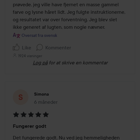
5
prøvede, jeg ville have fjernet en masse gammel 
farve og lysne håret lidt. Jeg fulgte instruktionerne, 
og resultatet var over forventning. Jeg blev slet 
ikke generet af lugten, som nogle nævner.
Oversat fra svensk
Like
Kommenter
1924 visninger
Log på
for at skrive en kommentar
Simona
6 måneder
Posten blev oprettet 6 måneder
Bedømmelse:
Fungerer godt
5
ud
Det fungerede godt. Nu ved jeg hemmeligheden 