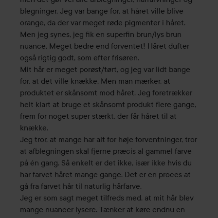
blegninger. Jeg var bange for, at håret ville blive 
orange, da der var meget røde pigmenter i håret. 
Men jeg synes, jeg fik en superfin brun/lys brun 
nuance. Meget bedre end forventet! Håret dufter 
også rigtig godt, som efter frisøren. 

Mit hår er meget porøst/tørt, og jeg var lidt bange 
for, at det ville knække. Men man mærker, at 
produktet er skånsomt mod håret. Jeg foretrækker 
helt klart at bruge et skånsomt produkt flere gange, 
frem for noget super stærkt, der får håret til at 
knække. 

Jeg tror, at mange har alt for høje forventninger, tror 
at afblegningen skal fjerne præcis al gammel farve 
på én gang. Så enkelt er det ikke, især ikke hvis du 
har farvet håret mange gange. Det er en proces at 
gå fra farvet hår til naturlig hårfarve. 

Jeg er som sagt meget tilfreds med, at mit hår blev 
mange nuancer lysere. Tænker at køre endnu en 