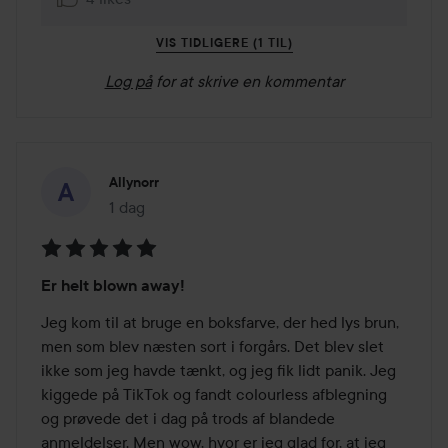
VIS TIDLIGERE (1 TIL)
Log på
for at skrive en kommentar
Allynorr
1 dag
Posten blev oprettet 1 dag
Bedømmelse:
Er helt blown away!
5
ud
Jeg kom til at bruge en boksfarve, der hed lys brun, 
af
men som blev næsten sort i forgårs. Det blev slet 
5
ikke som jeg havde tænkt, og jeg fik lidt panik. Jeg 
kiggede på TikTok og fandt colourless afblegning 
og prøvede det i dag på trods af blandede 
anmeldelser. Men wow, hvor er jeg glad for, at jeg 