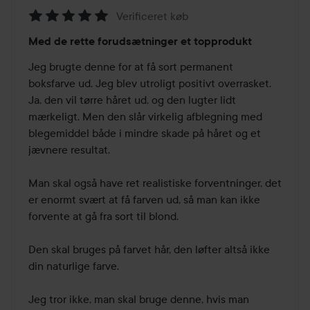
Verificeret køb
Bedømmelse:
Med de rette forudsætninger et topprodukt
5
ud
Jeg brugte denne for at få sort permanent 
af
boksfarve ud. Jeg blev utroligt positivt overrasket. 
5
Ja, den vil tørre håret ud, og den lugter lidt 
mærkeligt. Men den slår virkelig afblegning med 
blegemiddel både i mindre skade på håret og et 
jævnere resultat.

Man skal også have ret realistiske forventninger, det 
er enormt svært at få farven ud, så man kan ikke 
forvente at gå fra sort til blond.

Den skal bruges på farvet hår, den løfter altså ikke 
din naturlige farve.

Jeg tror ikke, man skal bruge denne, hvis man 