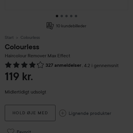
10 kundebilleder
Start
Colourless
Colourless
Haircolour Remover Max Effect
327 anmeldelser
,
4.2 i gennemsnit
Gå til Anmeldelser & kommentarer
119 kr.
Midlertidigt udsolgt
Lignende produkter
HOLD ØJE MED
Favorit