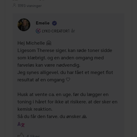
11193 visninger
Emelie
Brugerens rolle: Lyko Creator.
1 år
Kommentaren lades 1 år
LYKO CREATOR
Hej Michelle 🤗

Ligesom Therese siger, kan røde toner sidde 
som klæbrigt, og en anden omgang med 
farveløs kan være nødvendig. 

Jeg synes alligevel, du har fået et meget flot 
resultat af en omgang 🤍

Husk at vente ca. en uge, før du lægger en 
toning i håret for ikke at risikere, at der sker en 
kemisk reaktion.

Så du får den farve, du ønsker 🙏
4 likes