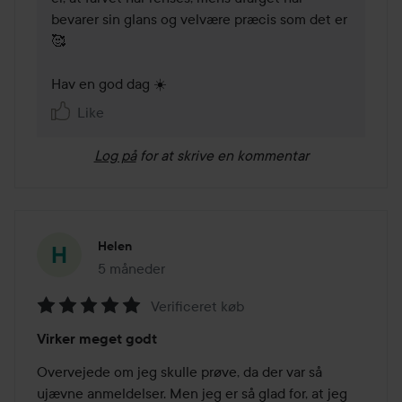
bevarer sin glans og velvære præcis som det er 
🥰

Hav en god dag ☀️
Like
Log på
for at skrive en kommentar
Helen
5 måneder
Posten blev oprettet 5 måneder
Verificeret køb
Bedømmelse:
Virker meget godt
5
ud
Overvejede om jeg skulle prøve, da der var så 
af
ujævne anmeldelser. Men jeg er så glad for, at jeg 