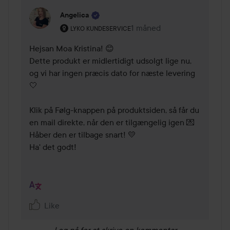
Angelica
Brugerens rolle: Lyko Kundeservice.
1 måned
Kommentaren lades 1 måne
LYKO KUNDESERVICE
Hejsan Moa Kristina! 😊 

Dette produkt er midlertidigt udsolgt lige nu, 
og vi har ingen præcis dato for næste levering 
🤍 

Klik på Følg-knappen på produktsiden, så får du 
en mail direkte, når den er tilgængelig igen 💌 
Håber den er tilbage snart! 💛

Ha' det godt!

Like