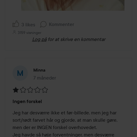
Kommenter
3 likes
3159 visninger
Log på
for at skrive en kommentar
Minna
7 måneder
Posten blev oprettet 7 måneder
Bedømmelse:
Ingen forskel
1
ud
Jeg har desværre ikke et før-billede, men jeg har 
af
sort/rødt farvet hår og gjorde, at man skulle gøre, 
5
men der er INGEN forskel overhovedet. 

Jeg havde så høje forventninger, men desværre 