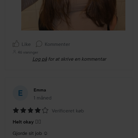
Like
Kommenter
46 visninger
Log på
for at skrive en kommentar
Emma
1 måned
Posten blev oprettet 1 måned
Verificeret køb
Bedømmelse:
Helt okay 👌🏻
4
ud
Gjorde sit job ☺️