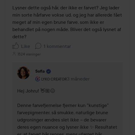
Lysner dette også hår, der ikke er farvet? Jeg lader 
min sorte hårfarve vokse ud, og jeg har allerede fået 
meget af min egen brune farve, som ikke er 
behandlet på nogen måde. Bliver det også lysnet af 
dette?
Like
1 kommentar
1524 visninger
Sofia
Brugerens rolle: Lyko Creator.
3 måneder
Kommentaren lades 3 måneder
LYKO CREATOR
Hej Johru! 👋🏼😊

Denne farvefjernelse fjerner kun "kunstige" 
farvepigmenter, så smukke, naturlige brune 
udgroninger ændres slet ikke – de bevarer 
deres egen nuance og lysner ikke ✨ Resultatet 
er, at farvet hår renses, mens ufarget hår 