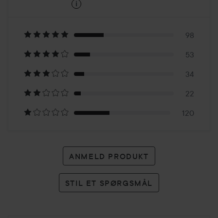
i
4.2
Baseret
på
98
53
327
34
anmeldelser
22
120
ANMELD PRODUKT
STIL ET SPØRGSMÅL