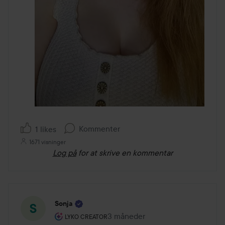
Kommenter
1 likes
1671 visninger
Log på
for at skrive en kommentar
Sonja
Brugerens rolle: Lyko Creator.
3 måneder
Posten blev oprettet 3 måneder
LYKO CREATOR