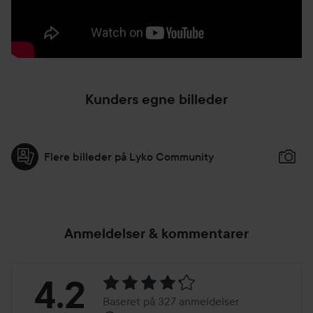
Denne procedure vil producere en kuldioxidgas, der fjerner
de kemikalier, der forårsager den dårlige lugt i håret.
Afslut derefter med en shampoo som normalt.
3.
Kunders egne billeder
Flere billeder på Lyko Community
Anmeldelser & kommentarer
Bedømmelse:
4.2
Baseret på 327 anmeldelser