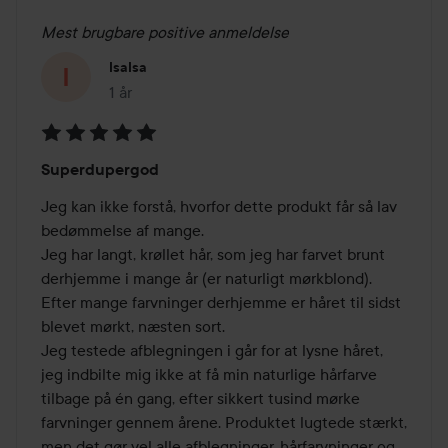
Mest brugbare positive anmeldelse
IsaIsa
1 år
Posten blev oprettet 1 år
Bedømmelse:
Superdupergod
5
ud
Jeg kan ikke forstå, hvorfor dette produkt får så lav 
af
bedømmelse af mange. 

5
Jeg har langt, krøllet hår, som jeg har farvet brunt 
derhjemme i mange år (er naturligt mørkblond). 
Efter mange farvninger derhjemme er håret til sidst 
blevet mørkt, næsten sort. 

Jeg testede afblegningen i går for at lysne håret, 
jeg indbilte mig ikke at få min naturlige hårfarve 
tilbage på én gang, efter sikkert tusind mørke 
farvninger gennem årene. Produktet lugtede stærkt, 
men det gør vel alle afblegninger, hårfarvninger og 