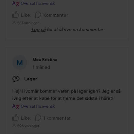
af
Oversat fra svensk
5
Like
Kommenter
587 visninger
Log på
for at skrive en kommentar
Moa Kristina
1 måned
Posten blev oprettet 1 måned
Lager
Hej! Hvornår kommer varen på lager igen? Jeg er så 
ivrig efter at købe for at fjerne det sidste i håret!
Oversat fra svensk
Like
1 kommentar
596 visninger