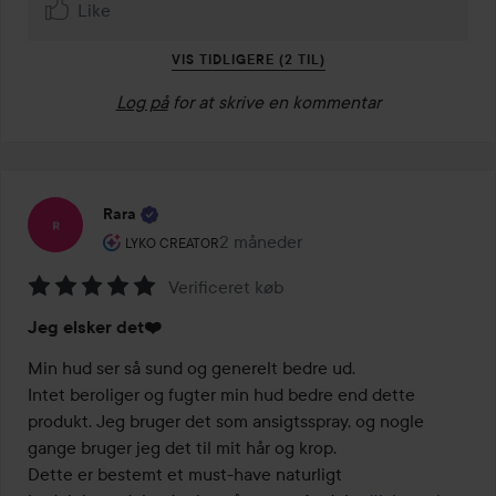
Like
VIS TIDLIGERE (2 TIL)
Log på
for at skrive en kommentar
Rara
Brugerens rolle: Lyko Creator.
2 måneder
Posten blev oprettet 2 måneder
LYKO CREATOR
Verificeret køb
Bedømmelse:
Jeg elsker det❤️
5
ud
Min hud ser så sund og generelt bedre ud.

af
Intet beroliger og fugter min hud bedre end dette 
5
produkt. Jeg bruger det som ansigtsspray, og nogle 
gange bruger jeg det til mit hår og krop.

Dette er bestemt et must-have naturligt 