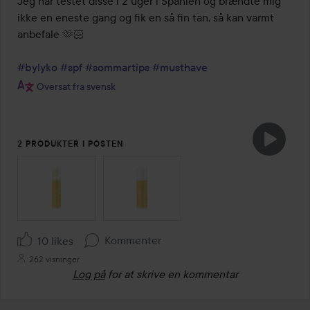
Jeg har testet disse i 2 uger i Spanien og brændte mig 
ikke en eneste gang og fik en så fin tan, så kan varmt 
anbefale 🫶🏻

#bylyko
#spf
#sommartips
#musthave
Oversat fra svensk
2 PRODUKTER I POSTEN
SPRING OVER SEKTIONEN
Kommenter
10 likes
262 visninger
Log på
for at skrive en kommentar