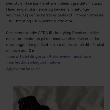
Den styler ikke kun håret, men plejer også dets tilstand. 
Håret er glat, skinnende og bevarer sin naturlige 
volumen. Og denne børste er perfekt til morgenrettelser 
– nul stress og 100% glamour-effekt 💫

Sammenfattende: CERA IR Hotstyling Brush er en lille, 
men stor revolution på mit badeværelse. Hvis du leder 
efter noget, der gør livet lettere og passer på dit hår, skal 
du have den!❣️🔥

#cerairhotstylingbrush
#lykoreview
#musthave
#perfecthotstylingtool
#inlove
Oversat fra polere