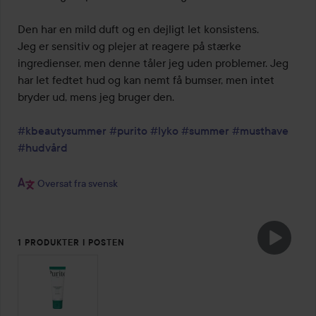
Den har en mild duft og en dejligt let konsistens.

Jeg er sensitiv og plejer at reagere på stærke 
ingredienser, men denne tåler jeg uden problemer. Jeg 
har let fedtet hud og kan nemt få bumser, men intet 
bryder ud, mens jeg bruger den.

#kbeautysummer
#purito
#lyko
#summer
#musthave
#hudvård
Oversat fra svensk
1 PRODUKTER I POSTEN