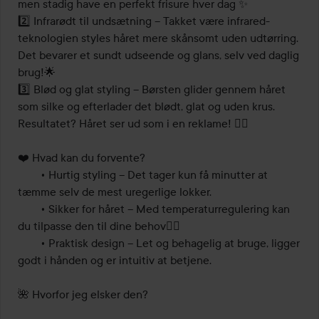
men stadig have en perfekt frisure hver dag ✨

2️⃣ Infrarødt til undsætning – Takket være infrared-
teknologien styles håret mere skånsomt uden udtørring. 
Det bevarer et sundt udseende og glans, selv ved daglig 
brug!🌟

3️⃣ Blød og glat styling – Børsten glider gennem håret 
som silke og efterlader det blødt, glat og uden krus. 
Resultatet? Håret ser ud som i en reklame! ❤️‍🔥

❤️ Hvad kan du forvente?

	• Hurtig styling – Det tager kun få minutter at 
tæmme selv de mest uregerlige lokker.

	• Sikker for håret – Med temperaturregulering kan 
du tilpasse den til dine behov🧖‍♀️

	• Praktisk design – Let og behagelig at bruge, ligger 
godt i hånden og er intuitiv at betjene.

🌺 Hvorfor jeg elsker den?
