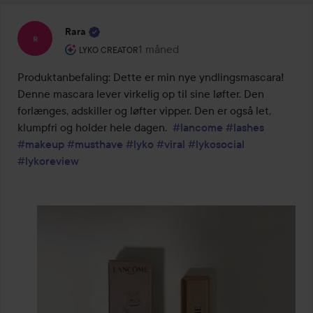
Rara
Brugerens rolle: Lyko Creator.
1 måned
Posten blev oprettet 1 måned
LYKO CREATOR
Produktanbefaling: Dette er min nye yndlingsmascara! 
Denne mascara lever virkelig op til sine løfter. Den 
forlænges, adskiller og løfter vipper. Den er også let, 
klumpfri og holder hele dagen.  
#lancome
#lashes
#makeup
#musthave
#lyko
#viral
#lykosocial
#lykoreview