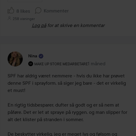
Kommenter
8 likes
258 visninger
Log på
for at skrive en kommentar
Nina
Brugerens rolle: Make Up Store medarbetare.
1 måned
Posten blev oprettet 
MAKE UP STORE MEDARBETARE
SPF har aldrig været nemmere - hvis du ikke har prøvet 
denne SPF i sprayform, så siger jeg bare - det er virkelig 
et must!

En rigtig tidsbesparer, dufter så godt og er så nem at 
påføre. Det er let at spraye på ryggen, og man slipper for 
alt det klister på stranden i sommer.

De beskytter virkelig, jeg er meget lys og følsom og 