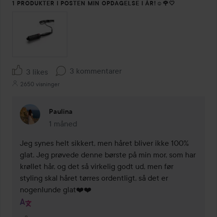
1 PRODUKTER I POSTEN MIN OPDAGELSE I ÅR!☺️🌹🤍
3 kommentarer
3 likes
2650 visninger
Paulina
1 måned
Kommentaren lades 1 måned
Jeg synes helt sikkert, men håret bliver ikke 100% 
glat. Jeg prøvede denne børste på min mor, som har 
krøllet hår, og det så virkelig godt ud, men før 
styling skal håret tørres ordentligt, så det er 
nogenlunde glat❤️❤️