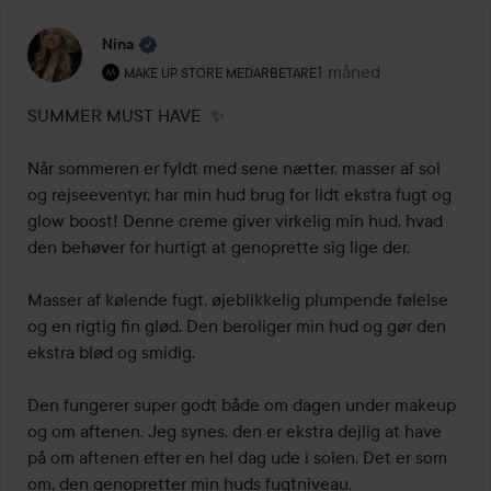
Nina
Brugerens rolle: Make Up Store medarbetare.
1 måned
Posten blev oprettet 
MAKE UP STORE MEDARBETARE
SUMMER MUST HAVE  ✨

Når sommeren er fyldt med sene nætter, masser af sol 
og rejseeventyr, har min hud brug for lidt ekstra fugt og 
glow boost! Denne creme giver virkelig min hud, hvad 
den behøver for hurtigt at genoprette sig lige der.

Masser af kølende fugt, øjeblikkelig plumpende følelse 
og en rigtig fin glød. Den beroliger min hud og gør den 
ekstra blød og smidig.

Den fungerer super godt både om dagen under makeup 
og om aftenen. Jeg synes, den er ekstra dejlig at have 
på om aftenen efter en hel dag ude i solen. Det er som 
om, den genopretter min huds fugtniveau.
