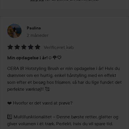
Paulina
2 måneder
Posten blev oprettet 2 måneder
Verificeret køb
Bedømmelse:
Min opdagelse i år!☺️🌹🤍
5
ud
CERA IR Hotstyling Brush er min opdagelse i år! Hvis du 
af
drømmer om en hurtig, enkel hårstyling med en effekt 
5
som efter et besøg hos frisøren, så har du lige fundet det 
perfekte værktøj!! 🥰

❤️ Hvorfor er det værd at prøve?

1️⃣ Multifunktionalitet – Denne børste retter, glatter og 
giver volumen i ét træk. Perfekt, hvis du vil spare tid, 