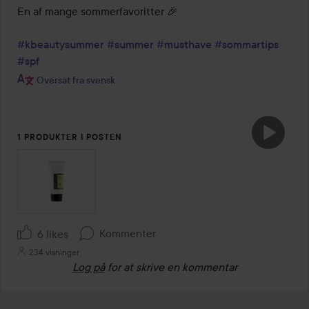
En af mange sommerfavoritter 🎉

#kbeautysummer
#summer
#musthave
#sommartips
#spf
Oversat fra svensk
1 PRODUKTER I POSTEN
Kommenter
6 likes
234 visninger
Log på
for at skrive en kommentar