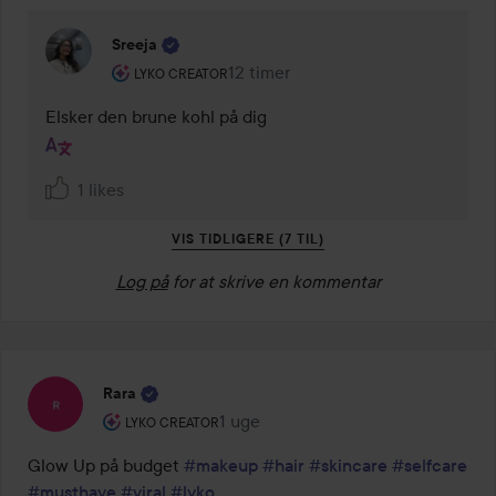
Sreeja
Brugerens rolle: Lyko Creator.
12 timer
Kommentaren lades 12 timer
LYKO CREATOR
Elsker den brune kohl på dig
1 likes
VIS TIDLIGERE (7 TIL)
Log på
for at skrive en kommentar
Rara
Brugerens rolle: Lyko Creator.
1 uge
Posten blev oprettet 1 uge
LYKO CREATOR
Glow Up på budget 
#makeup
#hair
#skincare
#selfcare
#musthave
#viral
#lyko