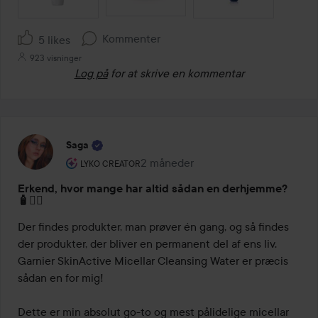
Kommenter
5 likes
923 visninger
Log på
for at skrive en kommentar
Saga
Brugerens rolle: Lyko Creator.
2 måneder
Posten blev oprettet 2 måneder
LYKO CREATOR
Erkend, hvor mange har altid sådan en derhjemme?
🧴🙋‍♀️
Der findes produkter, man prøver én gang, og så findes 
der produkter, der bliver en permanent del af ens liv. 
Garnier SkinActive Micellar Cleansing Water er præcis 
sådan en for mig!

Dette er min absolut go-to og mest pålidelige micellar 