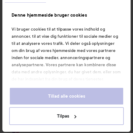
flytte sig, tip 
#lyko
#viral
#makeup
#musthave
Oversat fra svensk
Denne hjemmeside bruger cookies
Vi bruger cookies til at tilpasse vores indhold og
annoncer, til at vise dig funktioner til sociale medier og
1 PRODUKTER I POSTEN THE ALL NIGHTER SETTING SPRAY
til at analysere vores trafik. Vi deler også oplysninger
om din brug af vores hjemmeside med vores partnere
inden for sociale medier, annonceringspartnere og
analysepartnere. Vores partnere kan kombinere disse
data med andre oplysninger, du har givet dem, eller som
de har indsamlet fra din brug af deres tjenester.
1 kommentar
4 likes
139 visninger
Tillad alle cookies
J’s SkönhetsHörna
Brugerens rolle: Lyko Creator.
2 måneder
Kommentaren lades 2 måneder
LYKO CREATOR
Tilpas
😍😍