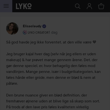
GÅ TIL INDHOLD
Elisaclaudy
Brugerens rolle: Lyko Creator.
1 dag
Posten blev oprettet 1 dag
LYKO CREATOR
Så god havde jeg ikke forventet, at den ville være 🤎

Jeg bruger kajal hver dag (selv når jeg ellers er uden 
makeup) & har prøvet mange gennem årene. Det, der 
gør denne speciel, er, hvor behagelig den føles mod 
vandlinjen. Mange penne, især i budgetkategorien, kan 
føles hårde eller gnide, men denne er blød & nem at 
påføre.

Den brune nuance giver en blød definition, der 
fremhæver øjnene uden at blive lige så skarp som sort. 
På trods af den lave pris føles kvaliteten virkelig 