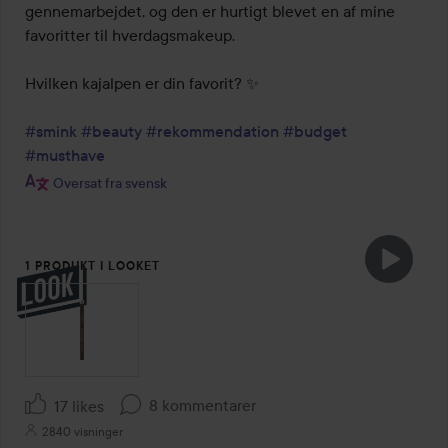
gennemarbejdet, og den er hurtigt blevet en af mine 
favoritter til hverdagsmakeup.

Hvilken kajalpen er din favorit? ✨

#smink
#beauty
#rekommendation
#budget
#musthave
Oversat fra svensk
1 PRODUKT I LOOKET
8 kommentarer
17 likes
2840 visninger