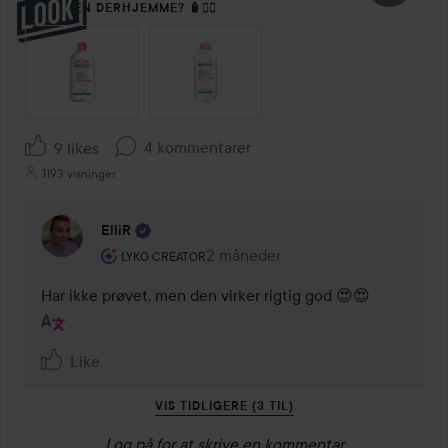
SÅDAN EN DERHJEMME? 🧴🙋‍♀️
SPRING OVER SEKTIONEN
4 kommentarer
9 likes
1193 visninger
ElliR
Brugerens rolle: Lyko Creator.
2 måneder
Kommentaren lades 2 måneder
LYKO CREATOR
Har ikke prøvet, men den virker rigtig god 😍😍
Like
VIS TIDLIGERE (3 TIL)
Log på
for at skrive en kommentar