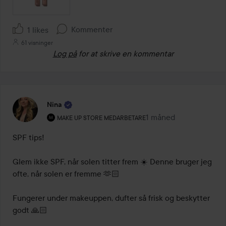
Kommenter
1 likes
61 visninger
Log på
for at skrive en kommentar
Nina
Brugerens rolle: Make Up Store medarbetare.
1 måned
Posten blev oprettet 
MAKE UP STORE MEDARBETARE
SPF tips! 

Glem ikke SPF, når solen titter frem ☀️ Denne bruger jeg 
ofte, når solen er fremme 🫶🏻

Fungerer under makeuppen, dufter så frisk og beskytter 
godt 🙏🏻
