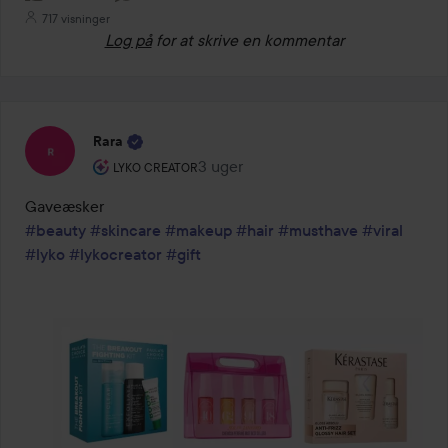
717 visninger
Log på
for at skrive en kommentar
Rara
Brugerens rolle: Lyko Creator.
3 uger
Posten blev oprettet 3 uger
LYKO CREATOR
#beauty
#skincare
#makeup
#hair
#musthave
#viral
#lyko
#lykocreator
#gift