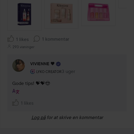
SPRING OVER SEKTIONEN
1 kommentar
1 likes
293 visninger
VIVIENNE 🖤
Brugerens rolle: Lyko Creator.
3 uger
Kommentaren lades 3 uger
LYKO CREATOR
Gode tips! 💝💝😍
1 likes
Log på
for at skrive en kommentar