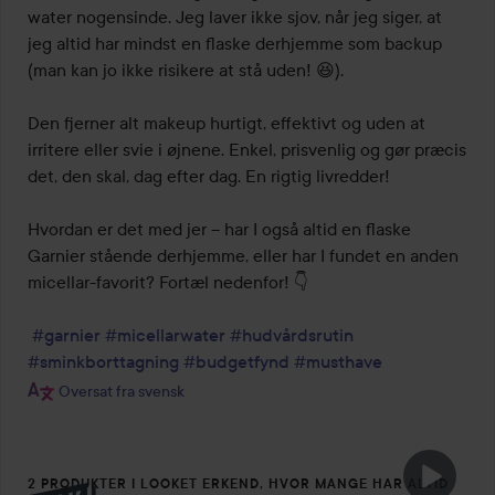
water nogensinde. Jeg laver ikke sjov, når jeg siger, at 
jeg altid har mindst en flaske derhjemme som backup 
(man kan jo ikke risikere at stå uden! 😆).

Den fjerner alt makeup hurtigt, effektivt og uden at 
irritere eller svie i øjnene. Enkel, prisvenlig og gør præcis 
det, den skal, dag efter dag. En rigtig livredder!

Hvordan er det med jer – har I også altid en flaske 
Garnier stående derhjemme, eller har I fundet en anden 
micellar-favorit? Fortæl nedenfor! 👇

#garnier
#micellarwater
#hudvårdsrutin
#sminkborttagning
#budgetfynd
#musthave
Oversat fra svensk
2 PRODUKTER I LOOKET ERKEND, HVOR MANGE HAR ALTID