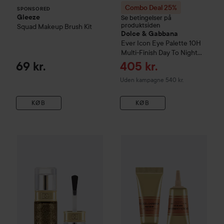
Combo Deal 25%
SPONSORED
Gleeze
Se betingelser på
produktsiden
Squad Makeup Brush Kit
Dolce & Gabbana
Ever Icon Eye Palette 10H
Multi-Finish Day To Night
Eyeshadows
01 Amber
Tilbudspris
69 kr.
405 kr.
Venus
Uden kampagne 540 kr.
KØB
KØB
Dolce & Gabbana
Bold
Nailed it! Quick Dry Lasting Nail Lac
Dolce & Gabbana
Paint Me Up