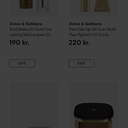
Dolce & Gabbana
Dolce & Gabbana
Bold
Nailed it! Quick Dry
Paint Me Up! All Over Multi-
Lasting Nail Lacquer
03
Play Pigment
02 Coral
Legend
Splash
190 kr.
220 kr.
KØB
KØB
Dolce & Gabbana
Eye Dare You!
Dolce & Gabbana
Beyond Multi-Finish Palett
Classic
Face