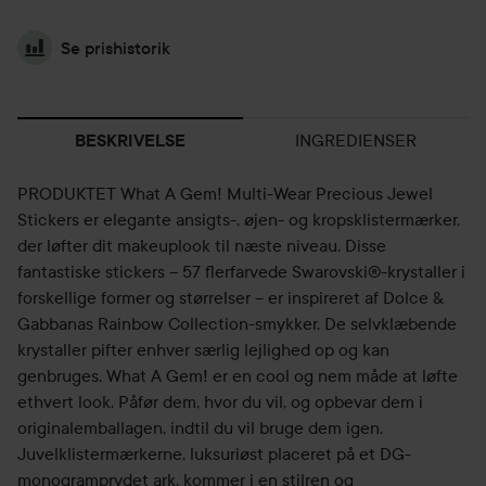
Se prishistorik
INGREDIENSER
BESKRIVELSE
PRODUKTET What A Gem! Multi-Wear Precious Jewel
Stickers er elegante ansigts-, øjen- og kropsklistermærker,
der løfter dit makeuplook til næste niveau. Disse
fantastiske stickers – 57 flerfarvede Swarovski®-krystaller i
forskellige former og størrelser – er inspireret af Dolce &
Gabbanas Rainbow Collection-smykker. De selvklæbende
krystaller pifter enhver særlig lejlighed op og kan
genbruges. What A Gem! er en cool og nem måde at løfte
ethvert look. Påfør dem, hvor du vil, og opbevar dem i
originalemballagen, indtil du vil bruge dem igen.
Juvelklistermærkerne, luksuriøst placeret på et DG-
monogramprydet ark, kommer i en stilren og