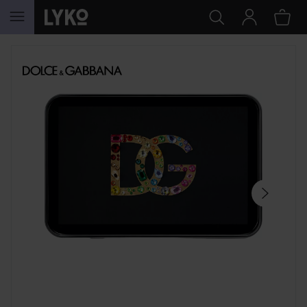
GÅ TIL INDHOLD
SPRING OVER SEKTIONEN