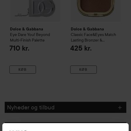
Dolce & Gabbana
Dolce & Gabbana
Eye Dare You!
Beyond
Classic
Face&Eyes Match
Multi-Finish Palette
Lasting Bronzer &
Eyeshadow Powder
04
710 kr.
425 kr.
Medium Deep
KØB
KØB
Nyheder og tilbud
Følg os