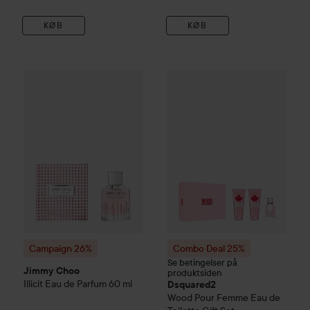
KØB
KØB
Tilbu
442,2
Campaign 26%
Jimmy Choo
Illicit Eau de Parfum
60 ml
Combo Deal 25%
Dsquared2
W
Ordinarie pr
Campaign 26%
Combo Deal 25%
Se betingelser på
Jimmy Choo
produktsiden
Illicit Eau de Parfum
60 ml
Dsquared2
Wood Pour Femme Eau de