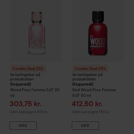
Combo Deal 25%
Combo Deal 25%
Se betingelser på
Se betingelser på
produktsiden
produktsiden
Dsquared2
Dsquared2
Wood Pour Femme EdT
30
Red Wood
Pour Femme
ml
EdT
50 ml
Tilbudspris
Tilbudspris
303,75 kr.
412,50 kr.
Uden kampagne 405 kr.
Uden kampagne 550 kr.
KØB
KØB