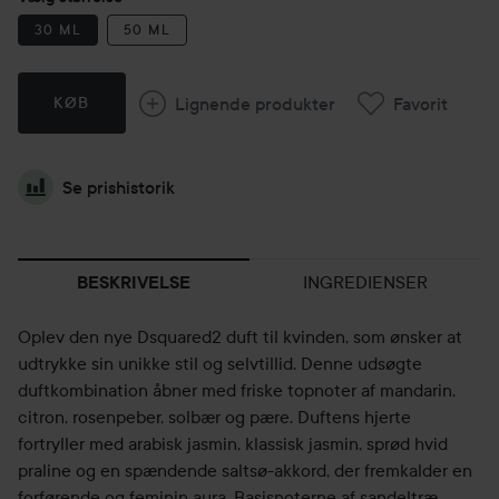
30 ML
50 ML
Lignende produkter
Favorit
KØB
Se prishistorik
INGREDIENSER
BESKRIVELSE
Oplev den nye Dsquared2 duft til kvinden, som ønsker at
udtrykke sin unikke stil og selvtillid. Denne udsøgte
duftkombination åbner med friske topnoter af mandarin,
citron, rosenpeber, solbær og pære. Duftens hjerte
fortryller med arabisk jasmin, klassisk jasmin, sprød hvid
praline og en spændende saltsø-akkord, der fremkalder en
forførende og feminin aura. Basisnoterne af sandeltræ,