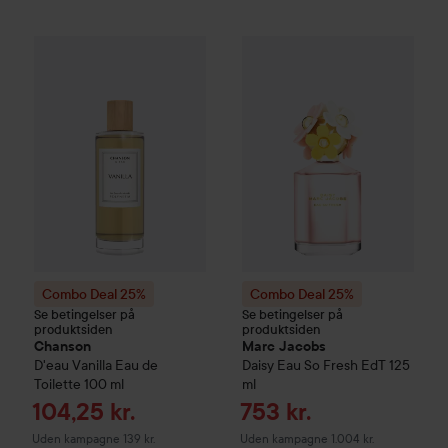
Combo Deal 25%
Chanson
D'eau Vanilla Eau de Toilette
Combo Deal 25%
Marc Jacob
100 
Combo Deal 25%
Combo Deal 25%
Se betingelser på
Se betingelser på
produktsiden
produktsiden
Chanson
Marc Jacobs
D'eau Vanilla Eau de
Daisy Eau So Fresh EdT
125
Toilette
100 ml
ml
Tilbudspris
Tilbudspris
104,25 kr.
753 kr.
Uden kampagne 139 kr.
Uden kampagne 1.004 kr.