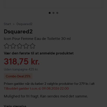
Start
Dsquared2
Dsquared2
Icon Pour Femme Eau de Toilette
30 ml
Gå til Anmeldelser & kommentarer
Vær den første til at anmelde produktet
Tilbudspris
318,75 kr.
Uden kampagne 425 kr.
Combo Deal 25%
Prisen gælder når du køber 2 valgfrie produkter for 279 kr. i alt
Tilbuddet gælder t.o.m. d. 09.08.2026 22.00
Mulighed for fri fragt. Kan sendes med det samme.
Vælg størrelse