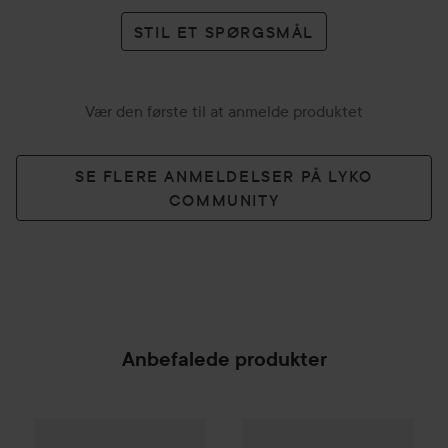
STIL ET SPØRGSMÅL
Vær den første til at anmelde produktet
SE FLERE ANMELDELSER PÅ LYKO
COMMUNITY
Anbefalede produkter
Ti
30
Combo Deal 25%
Dsquared2
Wood Pour Femme EdT
Combo Deal 25%
Dsquared2
30 ml
R
Ude