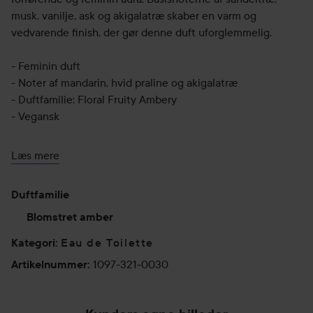
musk, vanilje, ask og akigalatræ skaber en varm og
vedvarende finish, der gør denne duft uforglemmelig.
- Feminin duft
- Noter af mandarin, hvid praline og akigalatræ
- Duftfamilie: Floral Fruity Ambery
- Vegansk
Top: Mandarin, citron, rosenpeber, solbær, pære
Læs mere
Hjerte: Arabisk jasmin, jasmin, praline, saltsø-akkord
Base: Sandeltræ, musk, vanilje, ask, akigalatræ
Duftfamilie
30 ml
Blomstret amber
Eau de Toilette
Kategori
:
1097-321-0030
Artikelnummer
: