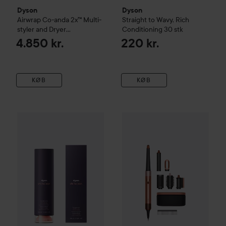
Dyson
Dyson
Airwrap Co-anda 2x™ Multi-
Straight to Wavy, Rich
styler and Dryer
Conditioning
30 stk
Straight+Wavy
4.850 kr.
220 kr.
KØB
KØB
Dyson
Chitosan
Straight to Wavy, Rich Conditioning
Dyson
Airwrap i.d.™ multistyl
100 ml
4