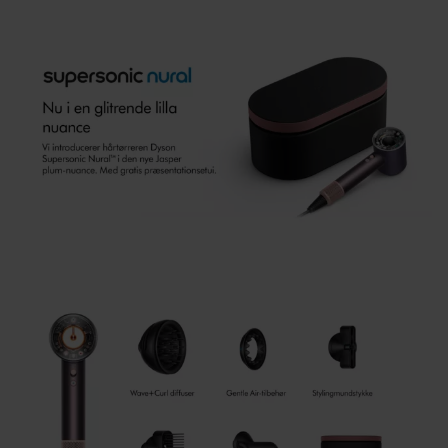
Luften suges ind i kuplen og strømmer gennem håret,
hvilket fremhæver naturlige bølger eller krøller for en mere
defineret finish.²
Diffuse mode
Luften spredes forsigtigt gennem de længere pigge, der
når dybere ind i håret, hvilket giver teksturerede, fyldige
krøller og proptrækkerkrøller.
Innovation overalt
Uanset om den kan ses gennem den gennemsigtige ende,
monteres i kapslen eller er gemt i håndtaget, er denne
intelligente hårtørrer spækket med banebrydende Dyson-
teknologi.
Teknologi
Hårbundsbeskyttelse
En Time of Flight-sensor justerer automatisk for at
opretholde en optimal måltemperatur for forbedret