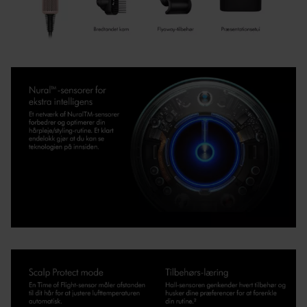
fugtighedsbinding.
Tilbehørsgenkendelse
En Hall-sensor genkender hvert stykke tilbehør, mens du
bruger det, og tilpasser sig automatisk til dine foretrukne
stylingpræferencer.³
Pauseregistrering
Et accelerometer registrerer bevægelser og ved, hvornår
maskinen er taget fra. Det deaktiverer varmelegemet og
mindsker luftstrømmen.
Fiksér din frisure
Den fjerde knap er et cold shot-knap, der køler og fikserer
din styling.
Hurtig og intelligent tørring
En lille, men kraftfuld Dyson Hyperdymium™-motor
genererer en højhastighedsluftstrøm af kontrolleret luft.
Air Multiplier™-teknologi
Tredobler den omgivende luft og fordeler den
kontrollerede luft kraftigt.
Intelligent varmekontrol