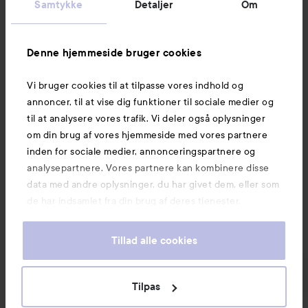
Samtykke
Detaljer
Om
Information
Denne hjemmeside bruger cookies
Vi bruger cookies til at tilpasse vores indhold og
Mere at udforske
annoncer, til at vise dig funktioner til sociale medier og
til at analysere vores trafik. Vi deler også oplysninger
om din brug af vores hjemmeside med vores partnere
inden for sociale medier, annonceringspartnere og
analysepartnere. Vores partnere kan kombinere disse
data med andre oplysninger, du har givet dem, eller som
de har indsamlet fra din brug af deres tjenester.
Tillad alle cookies
Tilpas
Copyright 2026
E-handel af Avensia