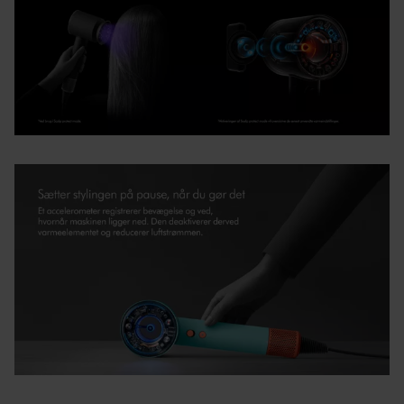
Regulerer lufttemperaturen for at forhindre varmeskader
og beskytter den naturlige glans.
¹Når der gøres brug af Scalp protect mode.
²I Dome mode vs. Diffuse mode.
³Hvis Scalp protect mode aktiveres, tilsidesættes sidst
anvendte varmeindstillinger.
Godt at vide, når du køber Dyson her hos Lyko:
- Returret og fortrydelsesret gælder kun ved ubrudt
emballage. Er du usikker, så prøv Dyson-produktet i en
butik eller måske hos en ven?
- Prøvetid og tilfredshedsgaranti med returret gælder kun
ved køb direkte gennem Dyson.
- Garantien er gyldig i 2 år hos Dyson, registrer dit produkt
(følg link nedenfor) for at få fuld garanti.