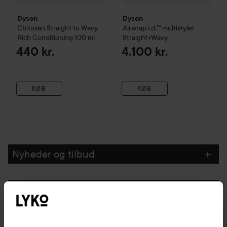
Dyson
Dyson
Chitosan
Straight to Wavy,
Airwrap i.d.™ multistyler
Rich Conditioning
100 ml
Straight+Wavy
440 kr.
4.100 kr.
KØB
KØB
Nyheder og tilbud
Følg os
Kundeservice