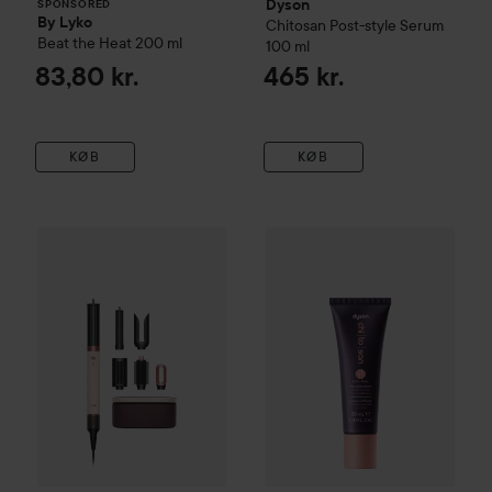
Dyson
SPONSORED
By Lyko
Chitosan
Post-style Serum
Beat the Heat
200 ml
100 ml
83,80 kr.
465 kr.
KØB
KØB
Dyson
Airwrap Co-anda 2x™ Multi-styler and Dryer Straigh
Dyson
Straight to Wavy, Rich 