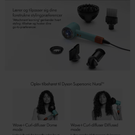
- Registrer dit Dyson-produkt via dette link:
tryk her
. Det er
også der du kan henvende dig, hvis du opdager fejl med
produktet eller har brug for en reservedel.