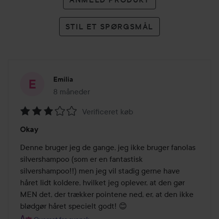
STIL ET SPØRGSMÅL
Emilia
8 måneder
Posten blev oprettet 8 måneder
Verificeret køb
Bedømmelse:
Okay
3
ud
Denne bruger jeg de gange, jeg ikke bruger fanolas 
af
silvershampoo (som er en fantastisk 
5
silvershampoo!!) men jeg vil stadig gerne have 
håret lidt koldere, hvilket jeg oplever, at den gør 
MEN det, der trækker pointene ned, er, at den ikke 
blødgør håret specielt godt! 😊