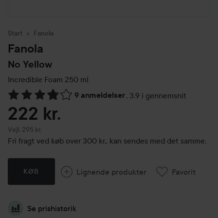
Start
Fanola
Fanola
No Yellow
Incredible Foam
250 ml
9 anmeldelser
,
3.9 i gennemsnit
Gå til Anmeldelser & kommentarer
222 kr.
Vejledende pris 295 kr.
Vejl. 295 kr.
Fri fragt ved køb over 300 kr., kan sendes med det samme.
Lignende produkter
Favorit
KØB
Se prishistorik