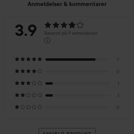
Anmeldelser & kommentarer
Bedømmelse:
3.9
Baseret på 9 anmeldelser
i
3.9
Baseret
på
7
0
9
1
anmeldelser
1
0
ANMELD PRODUKT