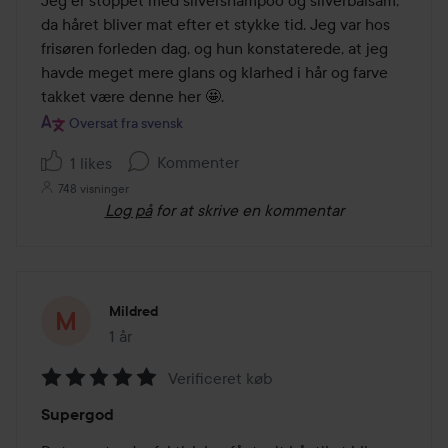
da håret bliver mat efter et stykke tid. Jeg var hos 
frisøren forleden dag, og hun konstaterede, at jeg 
havde meget mere glans og klarhed i hår og farve 
Oversat fra svensk
Kommenter
1 likes
748 visninger
Log på
for at skrive en kommentar
Mildred
1 år
Posten blev oprettet 1 år
Verificeret køb
Bedømmelse:
Supergod
5
ud