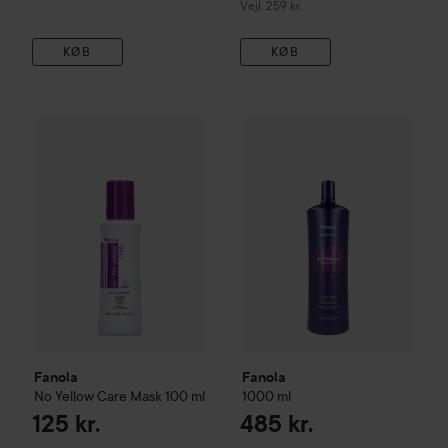
Vejledende pris 259 kr.
Vejl. 259 kr.
KØB
KØB
Fanola
No Yellow
Care Mask
100 ml
Fanola
1000 ml
125 kr.
485 kr.
Fanola
Fanola
No Yellow
Care Mask
100 ml
1000 ml
125 kr.
485 kr.