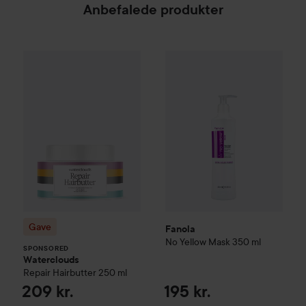
Anbefalede produkter
Gave
Waterclouds
Repair Hairbutter
250 ml
209 kr.
Fanola
No Yellow Mask
350 ml
SPONSORED
V
Gave
Fanola
No Yellow Mask
350 ml
SPONSORED
Waterclouds
Repair Hairbutter
250 ml
209 kr.
195 kr.