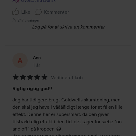
Oversat fra svensk
Like
Kommenter
247 visninger
Log på
for at skrive en kommentar
Ann
1 år
Posten blev oprettet 1 år
Verificeret køb
Bedømmelse:
Rigtig rigtig god!!
5
ud
Jeg har tidligere brugt Goldwells skumtoning, men 
af
den skal jeg have i vääääldigt længe for at få en lille 
5
effekt. Denne her er supersmart, da den giver 
tilstrækkelig effekt i den tid, det tager for sæbe "on 
and off" på kroppen 😂.

Jeg er stoppet med silvershampoo og silverbalsam, 