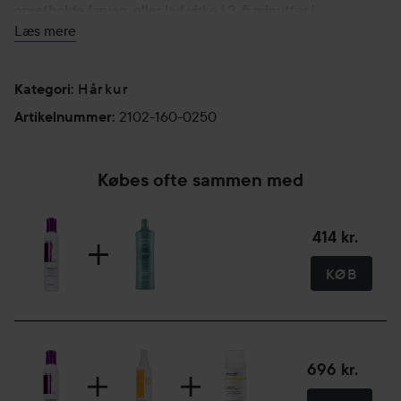
opretholde farven, eller lad virke i 3-5 minutter i
Læs mere
gyldenblondt hår for effektivt at neutralisere hårfarven.
Skyl grundigt ud igen.
Hårkur
250 ml
Kategori
:
2102-160-0250
Artikelnummer
:
Købes ofte sammen med
414 kr.
KØB
696 kr.