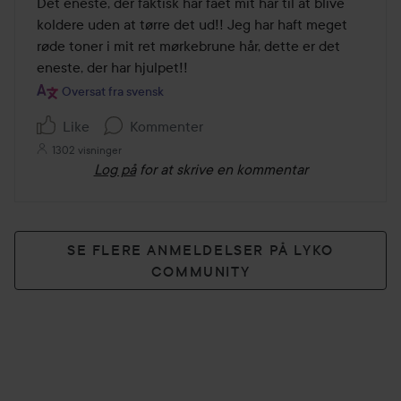
Det eneste, der faktisk har fået mit hår til at blive 
af
koldere uden at tørre det ud!! Jeg har haft meget 
5
røde toner i mit ret mørkebrune hår, dette er det 
eneste, der har hjulpet!!
Oversat fra svensk
Like
Kommenter
1302 visninger
Log på
for at skrive en kommentar
SE FLERE ANMELDELSER PÅ LYKO
COMMUNITY