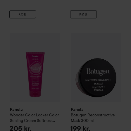
KØB
KØB
Fanola
Wonder Color Locker Color Sealing Cream Softness 
Fanola
Botugen Reconstructi
Fanola
Fanola
Wonder Color Locker Color
Botugen Reconstructive
Sealing Cream Softness
Mask
300 ml
And Shine
200 ml
205 kr.
199 kr.