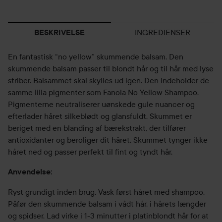
INGREDIENSER
BESKRIVELSE
En fantastisk “no yellow” skummende balsam. Den
skummende balsam passer til blondt hår og til hår med lyse
striber. Balsammet skal skylles ud igen. Den indeholder de
samme lilla pigmenter som Fanola No Yellow Shampoo.
Pigmenterne neutraliserer uønskede gule nuancer og
efterlader håret silkeblødt og glansfuldt. Skummet er
beriget med en blanding af bærekstrakt, der tilfører
antioxidanter og beroliger dit håret. Skummet tynger ikke
håret ned og passer perfekt til fint og tyndt hår.
Anvendelse:
Ryst grundigt inden brug. Vask først håret med shampoo.
Påfør den skummende balsam i vådt hår, i hårets længder
og spidser. Lad virke i 1-3 minutter i platinblondt hår for at