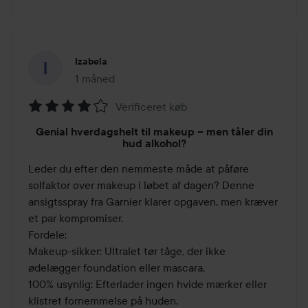
Izabela
1 måned
Posten blev oprettet 1 måned
Verificeret køb
Bedømmelse:
Genial hverdagshelt til makeup – men tåler din
4
hud alkohol?
ud
Leder du efter den nemmeste måde at påføre 
af
solfaktor over makeup i løbet af dagen? Denne 
5
ansigtsspray fra Garnier klarer opgaven, men kræver 
et par kompromiser.

Fordele:

Makeup-sikker: Ultralet tør tåge, der ikke 
ødelægger foundation eller mascara.

100% usynlig: Efterlader ingen hvide mærker eller 
klistret fornemmelse på huden.
