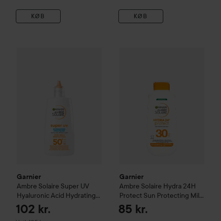
KØB
KØB
Garnier
Ambre Solaire
Hydra 2
Garnier
Ambre Solaire
Super UV Hyaluronic Acid Hydrating F
Garnier
Garnier
Ambre Solaire
Super UV
Ambre Solaire
Hydra 24H
Hyaluronic Acid Hydrating
Protect Sun Protecting Milk
Fluid SPF50+ for Normal
SPF30
175 ml
102 kr.
85 kr.
Skin
40 ml