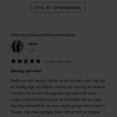
STIL ET SPØRGSMÅL
Mest brugbare positive anmeldelse
Malin
1 år
Posten blev oprettet 1 år
Verificeret køb
Bedømmelse:
Smidig spf-mist
5
ud
Dette er min anden flaske af denne spf-mist, og jeg 
af
er stadig lige så tilfreds. Dette var virkelig en redder 
5
i nøden, da vi var i Singapore, og man ville have 
noget praktisk med sig for at forbedre spf'en. Jeg 
har dog bemærket, at man nogle gange bliver hvid i 
huden, når man sprayer, men det er fint at duppe 