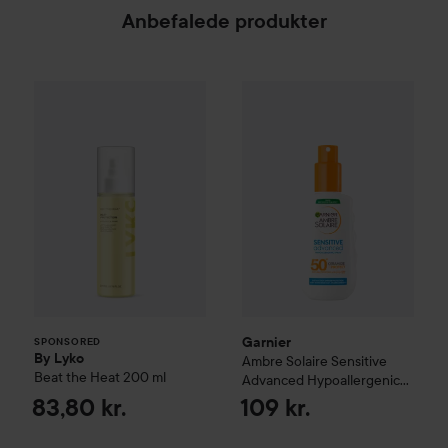
Anbefalede produkter
By Lyko
Beat the Heat
Garnier
200 ml
Ambre Solaire
Sensiti
83,80 kr.
SPONSORED
Garnier
SPONSORED
By Lyko
Ambre Solaire
Sensitive
Beat the Heat
200 ml
Advanced Hypoallergenic
Spray SPF50+
150 ml
83,80 kr.
109 kr.