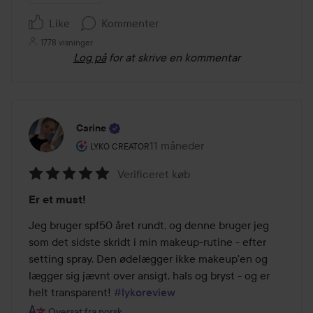
Like
Kommenter
1778 visninger
Log på
for at skrive en kommentar
Carine
Brugerens rolle: Lyko Creator.
11 måneder
Posten blev oprettet 11 måneder
LYKO CREATOR
Verificeret køb
Bedømmelse:
Er et must!
5
ud
Jeg bruger spf50 året rundt, og denne bruger jeg 
af
som det sidste skridt i min makeup-rutine - efter 
5
setting spray. Den ødelægger ikke makeup'en og 
lægger sig jævnt over ansigt, hals og bryst - og er 
helt transparent! 
#lykoreview
Oversat fra norsk