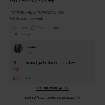
det ud med 
f.eks
. en svamp.

#LYKOREVIEW
#LYKOMISSION
Oversat fra svensk
5 kommentarer
9 likes
5881 visninger
Malin
1 år
Kommentaren lades 1 år
@Lina Du må lige tjekke denne ud 🤩
1 likes
VIS TIDLIGERE (4 TIL)
Log på
for at skrive en kommentar