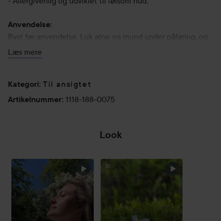
- Allergivenlig og udviklet til følsom hud.
Anvendelse:
Ryst før anvendelse. Luk øjne og mund under påføring, og
spray jævnt over hele ansigtet fra minimum 15 cm. Inhaler
Læs mere
ikke produktet. Hvis produktet kommer i kontakt med dine
læber, tørres det blot af. Skyl øjeblikkeligt og grundigt med
Til ansigtet
vand hvis dine øjne føles irriterede.
Kategori
:
1118-188-0075
Artikelnummer
:
75 ml
Look
SPRING OVER SEKTIONEN