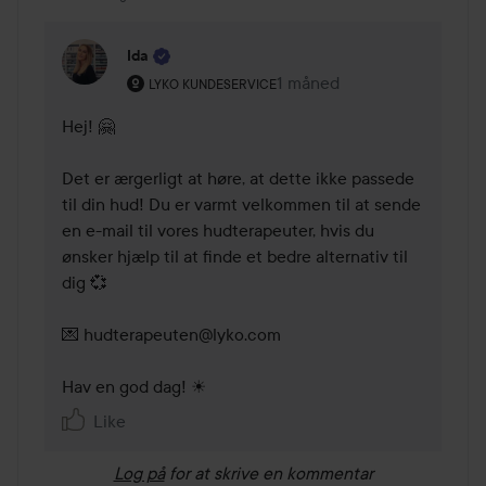
Ida
Brugerens rolle: Lyko Kundeservice.
1 måned
Kommentaren lades 1 måne
LYKO KUNDESERVICE
Hej! 🤗

Det er ærgerligt at høre, at dette ikke passede 
til din hud! Du er varmt velkommen til at sende 
en e-mail til vores hudterapeuter, hvis du 
ønsker hjælp til at finde et bedre alternativ til 
dig 💞

💌 hudterapeuten@lyko.com

Hav en god dag! ☀
Like
Log på
for at skrive en kommentar