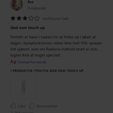
Åsa
3 måneder
Posten blev oprettet 3 måneder
Verificeret køb
Bedømmelse:
God som touch up
3
ud
Perfekt at have i tasken for at friske op i løbet af 
af
dagen. Sprayfunktionen virker ikke helt 100, sprayer 
5
lidt ujævnt, som om flaskens indhold snart er slut.. 
lugter ikke af noget specielt.
Oversat fra svensk
1 PRODUKTER I POSTEN GOD SOM TOUCH UP
Like
Kommenter
1104 visninger