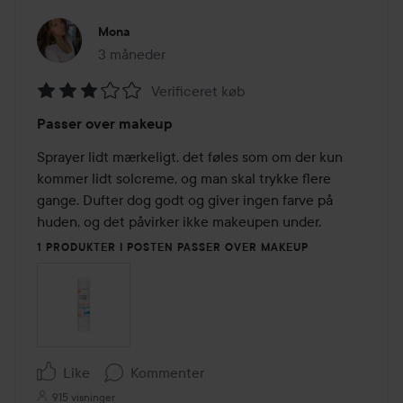
Mona
3 måneder
Posten blev oprettet 3 måneder
Verificeret køb
Bedømmelse:
Passer over makeup
3
ud
Sprayer lidt mærkeligt, det føles som om der kun 
af
kommer lidt solcreme, og man skal trykke flere 
5
gange. Dufter dog godt og giver ingen farve på 
huden, og det påvirker ikke makeupen under.
1 PRODUKTER I POSTEN PASSER OVER MAKEUP
Like
Kommenter
915 visninger