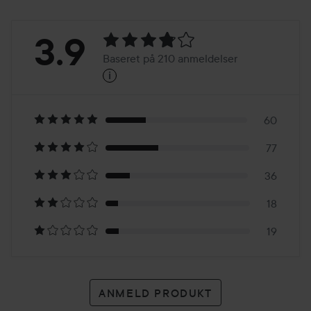
Bedømmelse:
3.9
Baseret på 210 anmeldelser
i
3.9
Baseret
på
60
77
210
36
anmeldelser
18
19
ANMELD PRODUKT