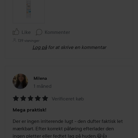
Like
Kommenter
139 visninger
Log på
for at skrive en kommentar
Milena
1 måned
Posten blev oprettet 1 måned
Verificeret køb
Bedømmelse:
Mega praktisk!
5
ud
Der er ingen irriterende lugt - den dufter faktisk let 
af
mærkbart. Efter korrekt påføring efterlader den 
5
ingen pletter eller fedtet lag på huden.😃👍
