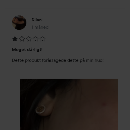
Dilani
1 måned
Posten blev oprettet 1 måned
Bedømmelse:
Meget dårligt!
1
ud
Dette produkt forårsagede dette på min hud!
af
5