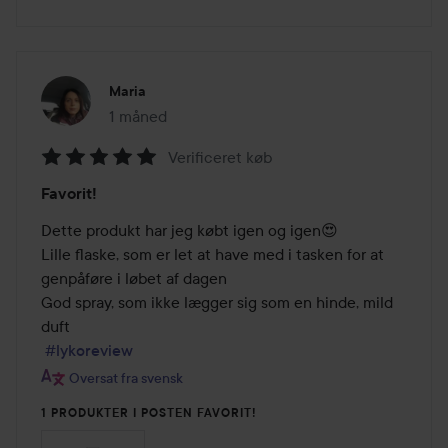
Maria
1 måned
Posten blev oprettet 1 måned
Verificeret køb
Bedømmelse:
Favorit!
5
ud
Dette produkt har jeg købt igen og igen😍

af
Lille flaske, som er let at have med i tasken for at 
5
genpåføre i løbet af dagen

God spray, som ikke lægger sig som en hinde, mild 
duft

#lykoreview
Oversat fra svensk
1 PRODUKTER I POSTEN FAVORIT!