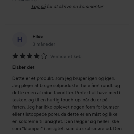
Log på
for at skrive en kommentar
Hilde
3 måneder
Posten blev oprettet 3 måneder
Verificeret køb
Bedømmelse:
Elsker det
4
ud
Dette er et produkt, som jeg bruger igen og igen. 
af
Jeg plejer at bruge solprodukter hele året rundt, og 
5
dette er en af mine favoritter. Perfekt at have med i 
tasken, og til en hurtig touch-up, når du er på 
farten. Jeg har ikke oplevet nogen form for bumser 
eller tilstoppede porer, da dette er en mist og ikke 
en solcreme til ansigtet. Den lægger sig heller ikke 
som "klumper" i ansigtet, som du skal smøre ud. Den 