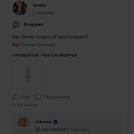
Sandra
2 måneder
Posten blev oprettet 2 måneder
Kroppen
Kan denne bruges på hele kroppen?
Oversat fra svensk
1 PRODUKTER I POSTEN KROPPEN
Like
1 kommentar
914 visninger
Johanna
Brugerens rolle: Lyko Creator.
2 måneder
Kommentaren lades 2 måneder
LYKO CREATOR