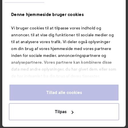
Denne hjemmeside bruger cookies
KØB
KØB
Vi bruger cookies til at tilpasse vores indhold og
annoncer, til at vise dig funktioner til sociale medier og
til at analysere vores trafik. Vi deler også oplysninger
om din brug af vores hjemmeside med vores partnere
Nyheder og tilbud
inden for sociale medier, annonceringspartnere og
analysepartnere. Vores partnere kan kombinere disse
data med andre oplysninger, du har givet dem, eller som
Følg os
de har indsamlet fra din brug af deres tjenester.
Tillad alle cookies
Kundeservice
Tilpas
Information