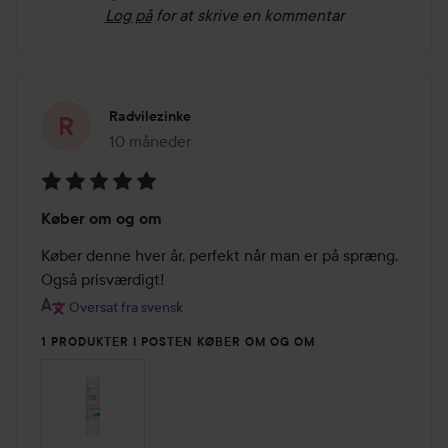
Log på
for at skrive en kommentar
Radvilezinke
10 måneder
Posten blev oprettet 10 måneder
Bedømmelse:
Køber om og om
5
ud
Køber denne hver år, perfekt når man er på spræng. 
af
Også prisværdigt!
5
Oversat fra svensk
1 PRODUKTER I POSTEN KØBER OM OG OM