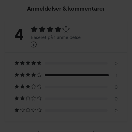
Anmeldelser & kommentarer
Bedømmelse:
4
Baseret på 1 anmeldelse
i
4
Baseret
på
0
1
1
0
anmeldelse
0
0