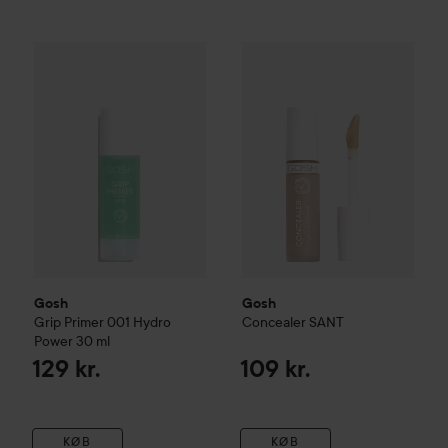
Gosh
Grip Primer 001 Hydro Power
Gosh
30 ml
Concealer
SANT
129 kr.
109 kr.
Gosh
Gosh
Grip Primer 001 Hydro
Concealer
SANT
Power
30 ml
129 kr.
109 kr.
KØB
KØB