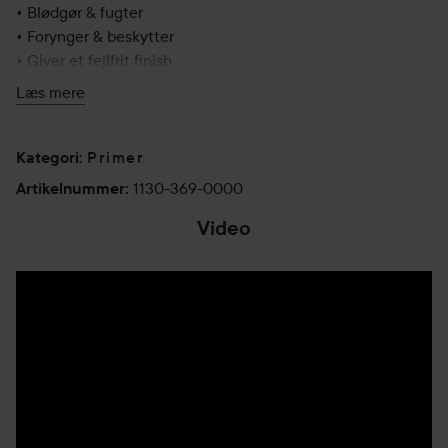
• Blødgør & fugter
• Forynger & beskytter
• Giver et fejlfrit finish
• AllergyCertified
Læs mere
• Parfumefri
• Vegansk
Primer
Kategori
:
30 ml
1130-369-0000
Artikelnummer
:
Video