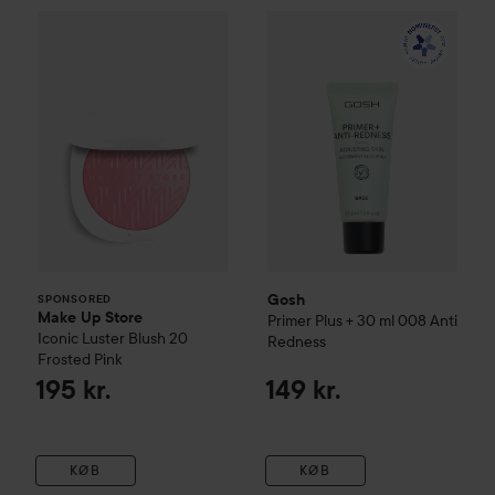
Make Up Store
Iconic Luster Blush
Gosh
Primer Plus + 30 ml
20 Frosted Pin
008 
SPONSORED
Gosh
SPONSORED
Make Up Store
Primer Plus + 30 ml
008 Anti
Iconic Luster Blush
20
Redness
Frosted Pink
195 kr.
149 kr.
KØB
KØB