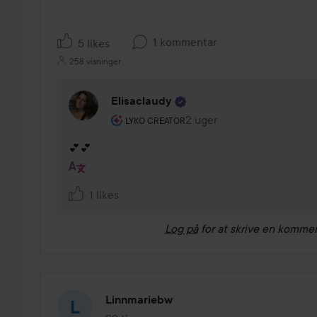
1 kommentar
5 likes
258 visninger
Elisaclaudy
Brugerens rolle: Lyko Creator.
2 uger
Kommentaren lades 2 uge
LYKO CREATOR
💕💕
1 likes
Log på
for at skrive en komme
Linnmariebw