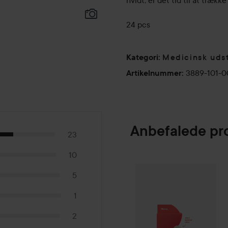
hvidt, er det tid til at trække
24 pcs
Medicinsk uds
Kategori
:
3889-101-
Artikelnummer
:
Anbefalede pr
23
10
Hero
Mighty Patch Origina
5
1
2