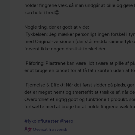
holder fingrene væk, så man undgår at pille og gøre
kan hele i fred😍

Nogle ting, der er godt at vide:

 Tykkelsen: Jeg mærker personligt ingen forskel i tyndhed sammenlignet 
med Original-versionen (der står endda samme tykke
forvent ikke nogen drastisk forskel der.

 Påføring: Plastrene kan være lidt svære at pille af plastarket. Mit bedste tip 
er at bruge en pincet for at få fat i kanten uden at f
 Fjernelse & Effekt: Når det først sidder på plads, gør det, hvad det skal, og 
det er meget nemt og smertefrit at trække af, når det
Overordnet et rigtig godt og funktionelt produkt, som 
fortsætte med at bruge for at holde fingrene væk fr
#lykoinflutester
#hero
Oversat fra svensk