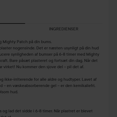
INGREDIENSER
g Mighty Patch på din bums.
 plaster nogensinde. Det er næsten usynligt på din hud
ducere synligheden af bumser på 6-8 timer med Mighty
raft. Bare påsæt plasteret og fortsæt din dag. Når det
har virket! Nu kommer den sjove del – pil det af.
og ikke-irriterende for alle aldre og hudtyper. Lavet af
d – en væskeabsorberende gel – er den kemikaliefri,
følsom hud.
og lad det sidde i 6-8 timer. Når plastret er blevet