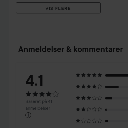
VIS FLERE
Anmeldelser & kommentarer
Bedømmelse:
4.1
4.1
Baseret
Baseret på 41
på
anmeldelser
i