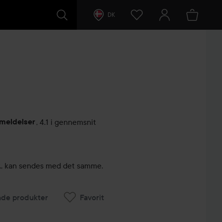
DK
nmeldelser
,
4.1 i gennemsnit
ntarer
kr., kan sendes med det samme.
nde produkter
Favorit