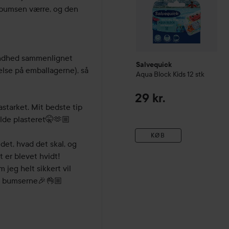
 bumsen værre, og den 
Salvequick
lse på emballagerne), så 
Aqua Block Kids
12 stk
29 kr.
olde plasteret🤫🫶🏼

KØB
 er blevet hvidt!

jeg helt sikkert vil 
a bumserne🎉👌🏼
