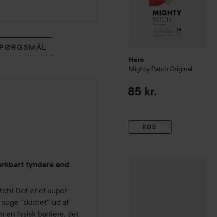
 SPØRGSMÅL
Hero
Mighty Patch Original
85 kr.
r
KØB
Salvequick
Aqua Block Kid
ærkbart tyndere end
ch! Det er et super 
suge "skidtet" ud af 
en fysisk barriere, det 