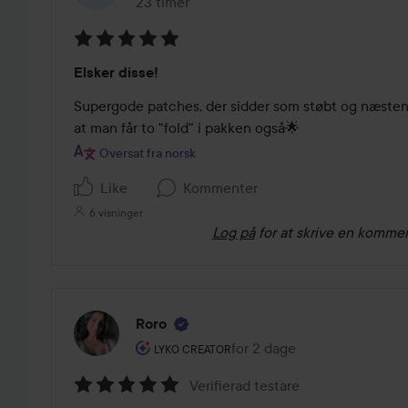
23 timer
Posten blev oprettet 23 timer
Bedømmelse:
Elsker disse!
5
ud
Supergode patches, der sidder som støbt og næsten 
af
at man får to "fold" i pakken også🌟
5
Oversat fra norsk
Like
Kommenter
6 visninger
Log på
for at skrive en komme
Roro
Brugerens rolle: Lyko Creator.
for 2 dage
Posten blev oprettet for 2 
LYKO CREATOR
Verifierad testare
Bedømmelse: