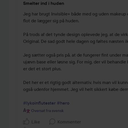
Smelter ind i huden
5
ud
Jeg har brugt Invisible+ både med og uden makeup og
af
flot de lægger sig på huden.

5
På trods af det tynde design oplevede jeg, at de virk
Original. De sad godt hele dagen og føltes næsten i
Jeg sætter også pris på, at de fungerer fint under m
ujævn base eller løsne sig. For mig, der vil behandle
er det et stort plus.

Det her er et rigtig godt alternativ, hvis man vil ku
også udenfor hjemmet. Jeg vil helt sikkert købe dem 
#lykoinflutester
#hero
Oversat fra svensk
Like
Kommenter