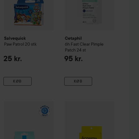
Salvequick
Cetaphil
Paw Patrol
20 stk
6h Fast Clear Pimple
Patch 24 st
25 kr.
95 kr.
KØB
KØB
s
12 stk
NICHE BEAUTY LAB
Acnemy
Zitpr
29 kr.
La Roche-Posay
Effaclar Duo+M Multi-action Imperfection Pa