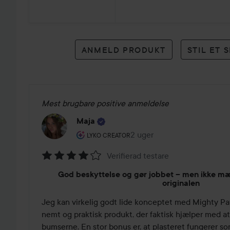
41
anmeldelser
ANMELD PRODUKT
STIL ET
Mest brugbare positive anmeldelse
Maja
Brugerens rolle: Lyko Creator.
2 uger
Posten blev oprettet 2 uge
LYKO CREATOR
Verifierad testare
Bedømmelse:
God beskyttelse og gør jobbet – men ikke m
4
originalen
ud
Jeg kan virkelig godt lide konceptet med Mighty Pat
af
nemt og praktisk produkt, der faktisk hjælper med at 
5
bumserne. En stor bonus er, at plasteret fungerer som 