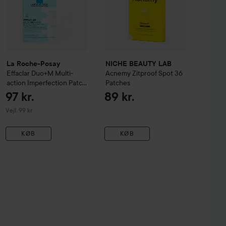
La Roche-Posay
NICHE BEAUTY LAB
Effaclar Duo+M Multi-
Acnemy
Zitproof Spot 36
action Imperfection Patch
Patches
22 stk
97 kr.
89 kr.
Vejledende pris 99 kr.
Vejl. 99 kr.
KØB
KØB