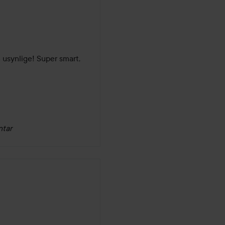
usynlige! Super smart, 
ntar
dage