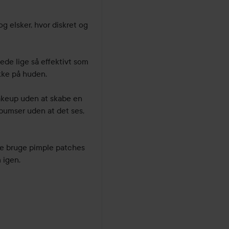
 elsker, hvor diskret og 
ede lige så effektivt som 
kke på huden.

akeup uden at skabe en 
 bumser uden at det ses, 
nne bruge pimple patches 
igen.
