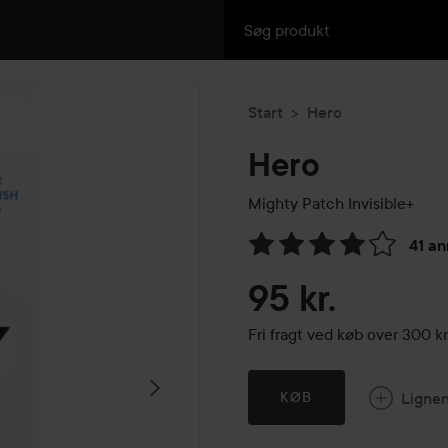
Start
Hero
Hero
Mighty Patch Invisible+
41 a
Gå til Anmeldelser & komme
95 kr.
Fri fragt ved køb over 300 
Ligne
KØB