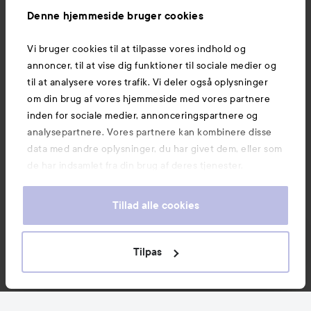
Information
Denne hjemmeside bruger cookies
Vi bruger cookies til at tilpasse vores indhold og
Mere at udforske
annoncer, til at vise dig funktioner til sociale medier og
til at analysere vores trafik. Vi deler også oplysninger
om din brug af vores hjemmeside med vores partnere
inden for sociale medier, annonceringspartnere og
analysepartnere. Vores partnere kan kombinere disse
data med andre oplysninger, du har givet dem, eller som
de har indsamlet fra din brug af deres tjenester.
Tillad alle cookies
Tilpas
Copyright 2026
E-handel af Avensia