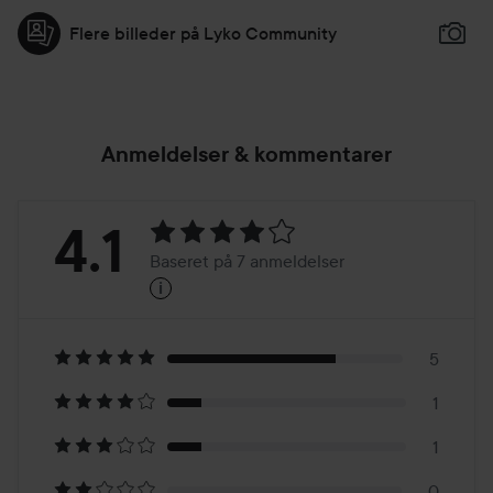
Flere billeder på Lyko Community
Anmeldelser & kommentarer
Bedømmelse:
4.1
Baseret på 7 anmeldelser
i
4.1
Baseret
på
5
1
7
1
0