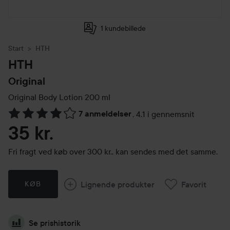
1 kundebillede
Start
HTH
HTH
Original
Original Body Lotion
200 ml
7 anmeldelser
,
4.1 i gennemsnit
Gå til Anmeldelser & kommentarer
35 kr.
Fri fragt ved køb over 300 kr., kan sendes med det samme.
Lignende produkter
Favorit
KØB
Se prishistorik