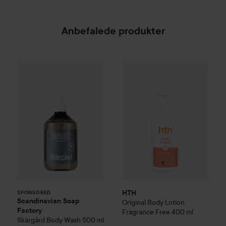
Anbefalede produkter
Scandinavian Soap Factory
HTH
Original
Skärgård
Body Lotion Frag
Body Wash
50
SPONSORED
HTH
SPONSORED
Scandinavian Soap
Original
Body Lotion
Factory
Fragrance Free
400 ml
Skärgård
Body Wash
500 ml