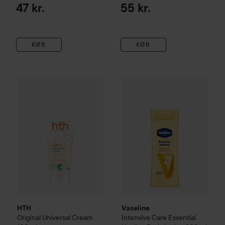
47 kr.
55 kr.
KØB
KØB
HTH
Original Universal Cream
100 ml
Vaseline
Intensive Care Essen
35 kr.
HTH
Vaseline
Original Universal Cream
Intensive Care Essential