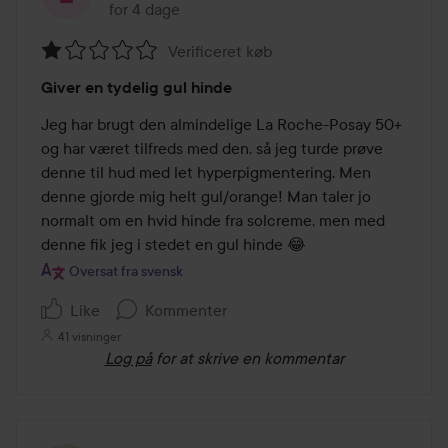
for 4 dage
Posten blev oprettet for 4 dage
Verificeret køb
Bedømmelse:
Giver en tydelig gul hinde
1
ud
Jeg har brugt den almindelige La Roche-Posay 50+ 
af
og har været tilfreds med den, så jeg turde prøve 
5
denne til hud med let hyperpigmentering. Men 
denne gjorde mig helt gul/orange! Man taler jo 
normalt om en hvid hinde fra solcreme, men med 
denne fik jeg i stedet en gul hinde 😂
Oversat fra svensk
Like
Kommenter
41 visninger
Log på
for at skrive en kommentar