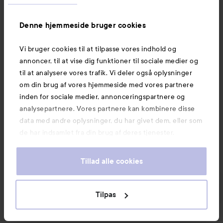
Anbefalede produkter
Denne hjemmeside bruger cookies
Scandinavian Soap Factory
La Roche-Posay
Skärgård
Body Wash
Anthelios Oil
50
SPONSORED
Vi bruger cookies til at tilpasse vores indhold og
annoncer, til at vise dig funktioner til sociale medier og
til at analysere vores trafik. Vi deler også oplysninger
om din brug af vores hjemmeside med vores partnere
inden for sociale medier, annonceringspartnere og
analysepartnere. Vores partnere kan kombinere disse
data med andre oplysninger, du har givet dem, eller som
de har indsamlet fra din brug af deres tjenester.
Tillad alle cookies
La Roche-Posay
SPONSORED
Scandinavian Soap
Anthelios Oil Control
Factory
Uvmune 400 Oil Control
Tilpas
Skärgård
Body Wash
500 ml
Fluide SPF50+
50 stk
47 kr.
199 kr.