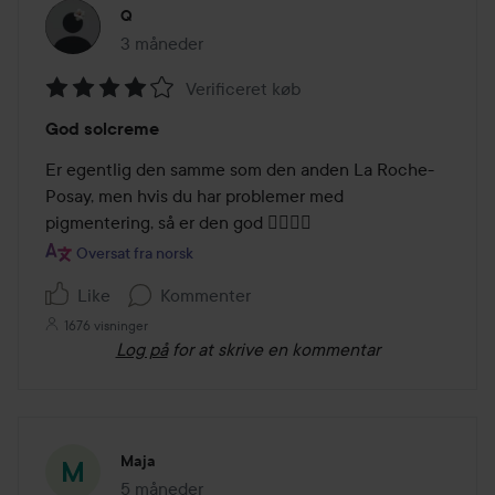
Q
3 måneder
Posten blev oprettet 3 måneder
Verificeret køb
Bedømmelse:
God solcreme
4
ud
Er egentlig den samme som den anden La Roche-
af
Posay, men hvis du har problemer med 
5
pigmentering, så er den god 👍🏼👍🏼
Oversat fra norsk
Like
Kommenter
1676 visninger
Log på
for at skrive en kommentar
Maja
5 måneder
Posten blev oprettet 5 måneder