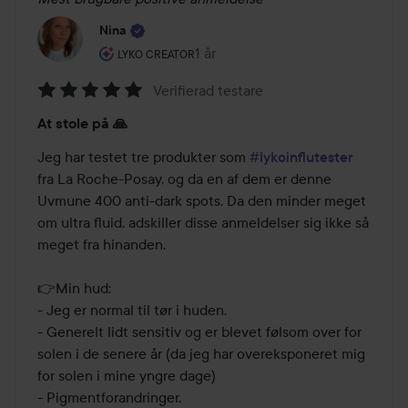
Nina
Brugerens rolle: Lyko Creator.
1 år
Posten blev oprettet 1 år
LYKO CREATOR
Verifierad testare
Bedømmelse:
At stole på 🙏
5
ud
Jeg har testet tre produkter som 
#lykoinflutester
af
fra La Roche-Posay, og da en af dem er denne 
5
Uvmune 400 anti-dark spots. Da den minder meget 
om ultra fluid, adskiller disse anmeldelser sig ikke så 
meget fra hinanden.

👉Min hud:

- Jeg er normal til tør i huden.

- Generelt lidt sensitiv og er blevet følsom over for 
solen i de senere år (da jeg har overeksponeret mig 
for solen i mine yngre dage)

- Pigmentforandringer.
