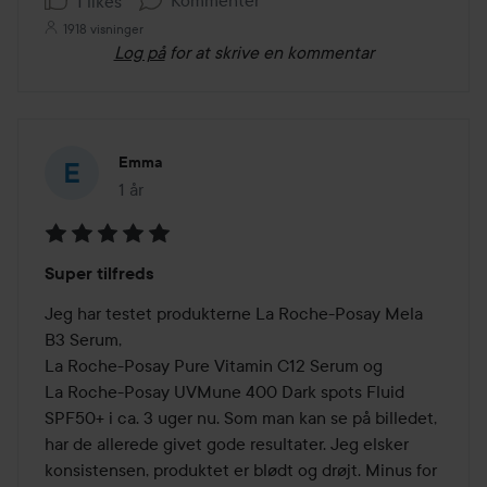
1 likes
1918 visninger
Log på
for at skrive en kommentar
Emma
1 år
Posten blev oprettet 1 år
Bedømmelse:
Super tilfreds
5
ud
Jeg har testet produkterne La Roche-Posay Mela 
af
B3 Serum,

5
La Roche-Posay Pure Vitamin C12 Serum og

La Roche-Posay UVMune 400 Dark spots Fluid 
SPF50+ i ca. 3 uger nu. Som man kan se på billedet, 
har de allerede givet gode resultater. Jeg elsker 
konsistensen, produktet er blødt og drøjt. Minus for 