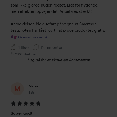
af
som ikke gjorde huden fedtet. Lidt for flydende, 
5
men effekten opvejer det. Anbefales stærkt!

Anmeldelsen blev udført på vegne af Smartson - 
testpiloten har fået lov til at prøve produktet gratis.
Oversat fra svensk
Kommenter
1 likes
2304 visninger
Log på
for at skrive en kommentar
Maria
1 år
Posten blev oprettet 1 år
Bedømmelse:
Super godt
5