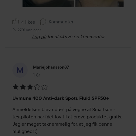
Kommenter
4 likes
2701 visninger
Log på
for at skrive en kommentar
Mariejohansson87
1 år
Posten blev oprettet 1 år
Bedømmelse:
Uvmune 400 Anti-dark Spots Fluid SPF50+
3
ud
Anmeldelsen blev udført på vegne af Smartson - 
af
testpiloten har fået lov til at prøve produktet gratis. 
5
Jeg er meget taknemmelig for, at jeg fik denne 
mulighed! :)
