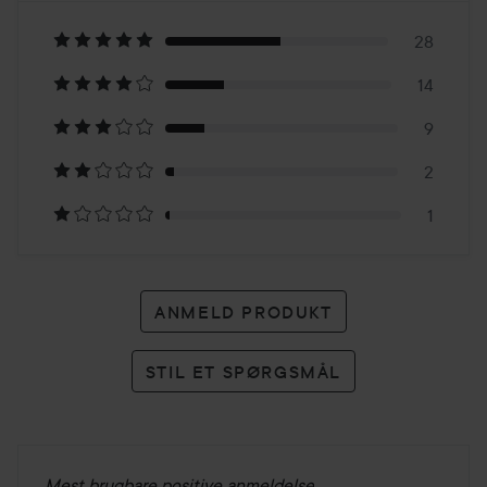
på
28
14
54
9
anmeldelser
2
1
ANMELD PRODUKT
STIL ET SPØRGSMÅL
Mest brugbare positive anmeldelse