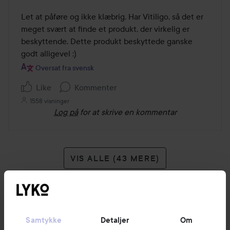
Let at påføre og ikke klæbrig. Har Vitiligo, så det er 
meget svært at finde et produkt, der virkelig er 
beskyttende. Dette produkt beskyttede ganske 
godt alligevel :)
Oversat fra svensk
Like
Kommenter
1558 visninger
Log på
for at skrive en kommentar
VIS ALLE (43 MERE)
Samtykke
Detaljer
Om