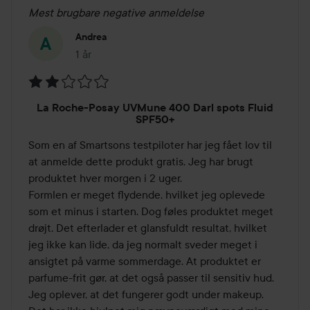
Mest brugbare negative anmeldelse
Andrea
1 år
Posten blev oprettet 1 år
Bedømmelse:
La Roche-Posay UVMune 400 Darl spots Fluid
2
SPF50+
ud
Som en af Smartsons testpiloter har jeg fået lov til 
af
at anmelde dette produkt gratis. Jeg har brugt 
5
produktet hver morgen i 2 uger. 

Formlen er meget flydende, hvilket jeg oplevede 
som et minus i starten. Dog føles produktet meget 
drøjt. Det efterlader et glansfuldt resultat, hvilket 
jeg ikke kan lide, da jeg normalt sveder meget i 
ansigtet på varme sommerdage. At produktet er 
parfume-frit gør, at det også passer til sensitiv hud. 
Jeg oplever, at det fungerer godt under makeup. 