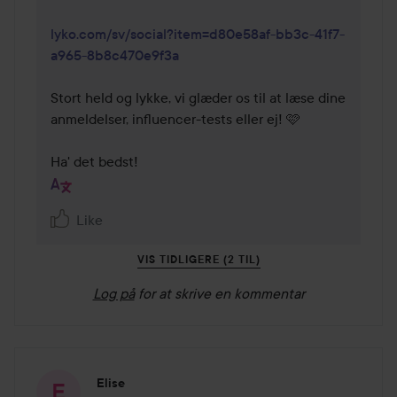
lyko.com/sv/social?item=d80e58af-bb3c-41f7-
a965-8b8c470e9f3a
Stort held og lykke, vi glæder os til at læse dine 
anmeldelser, influencer-tests eller ej! 🩷

Ha' det bedst!
Like
VIS TIDLIGERE (2 TIL)
Log på
for at skrive en kommentar
Elise