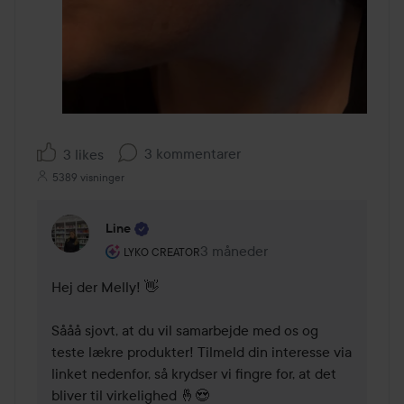
3 kommentarer
3 likes
5389 visninger
Line
Brugerens rolle: Lyko Creator.
3 måneder
Kommentaren lades 3 måneder
LYKO CREATOR
Hej der Melly! 👋

Sååå sjovt, at du vil samarbejde med os og 
teste lækre produkter! Tilmeld din interesse via 
linket nedenfor, så krydser vi fingre for, at det 
bliver til virkelighed 🤞😍
