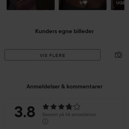
✨🤎
UGEN 
Kunders egne billeder
VIS FLERE
Anmeldelser & kommentarer
Bedømmelse:
3.8
Baseret på 54 anmeldelser
i
3.8
Baseret