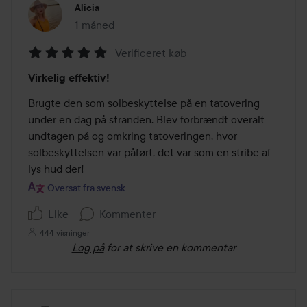
Alicia
1 måned
Posten blev oprettet 1 måned
Verificeret køb
Bedømmelse:
Virkelig effektiv!
5
ud
Brugte den som solbeskyttelse på en tatovering 
af
under en dag på stranden. Blev forbrændt overalt 
5
undtagen på og omkring tatoveringen, hvor 
solbeskyttelsen var påført, det var som en stribe af 
lys hud der!
Oversat fra svensk
Like
Kommenter
444 visninger
Log på
for at skrive en kommentar