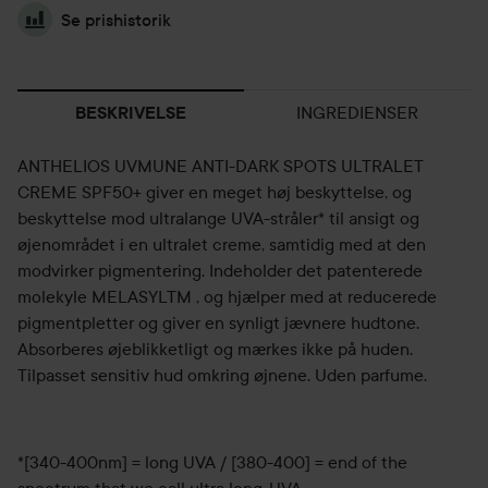
Se prishistorik
INGREDIENSER
BESKRIVELSE
ANTHELIOS UVMUNE ANTI-DARK SPOTS ULTRALET
CREME SPF50+ giver en meget høj beskyttelse, og
beskyttelse mod ultralange UVA-stråler* til ansigt og
øjenområdet i en ultralet creme, samtidig med at den
modvirker pigmentering. Indeholder det patenterede
molekyle MELASYLTM , og hjælper med at reducerede
pigmentpletter og giver en synligt jævnere hudtone.
Absorberes øjeblikketligt og mærkes ikke på huden.
Tilpasset sensitiv hud omkring øjnene. Uden parfume.
*[340-400nm] = long UVA / [380-400] = end of the