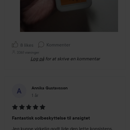
Kommenter
8 likes
3361 visninger
Log på
for at skrive en kommentar
Annika Gustavsson
1 år
Posten blev oprettet 1 år
Bedømmelse:
Fantastisk solbeskyttelse til ansigtet
5
ud
Jeg kunne virkelig godt lide den lette konsistens, 