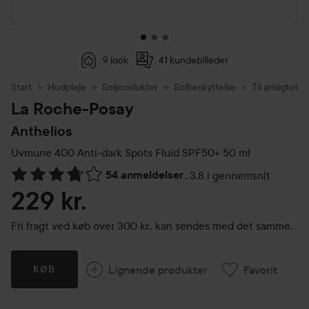
9 look
41 kundebilleder
Start
Hudpleje
Solprodukter
Solbeskyttelse
Til ansigtet
La Roche-Posay
Anthelios
Uvmune 400 Anti-dark Spots Fluid SPF50+
50 ml
54 anmeldelser
,
3.8 i gennemsnit
Gå til Anmeldelser & kommentarer
229 kr.
Fri fragt ved køb over 300 kr., kan sendes med det samme.
Lignende produkter
Favorit
KØB