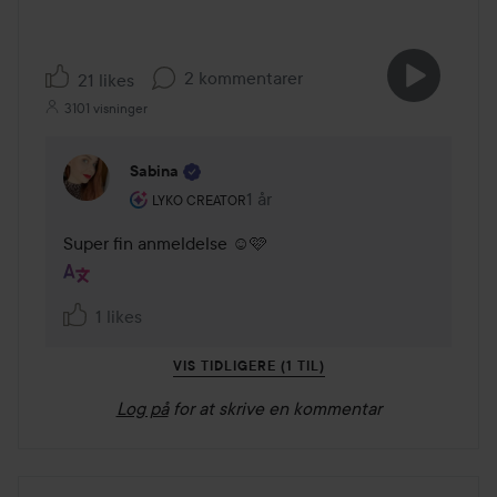
2 kommentarer
21 likes
3101 visninger
Sabina
Brugerens rolle: Lyko Creator.
1 år
Kommentaren lades 1 år
LYKO CREATOR
Super fin anmeldelse ☺️🩷
1 likes
VIS TIDLIGERE (1 TIL)
Log på
for at skrive en kommentar