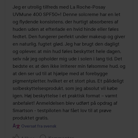
ud
Jeg er utrolig tilfreds med La Roche-Posay 
af
UVMune 400 SPF50+! Denne solcreme har en let 
5
og flydende konsistens, der hurtigt absorberes af 
huden uden at efterlade en hvid hinde eller føles 
fedtet. Den fungerer perfekt under makeup og giver 
en naturlig, fugtet glød. Jeg har brugt den dagligt 
og oplever, at min hud føles beskyttet hele dagen, 
selv når jeg opholder mig ude i solen i lang tid. Det 
bedste er, at den ikke irriterer min følsomme hud, og 
at den ser ud til at hjælpe med at forebygge 
pigmentpletter, hvilket er et stort plus. Et pålideligt 
solbeskyttelsesprodukt, som jeg absolut vil købe 
igen. Høj beskyttelse i et praktisk format – varmt 
anbefalet! Anmeldelsen blev udført på opdrag af 
Smartson - testpiloten har fået lov til at prøve 
produktet gratis.
Oversat fra svensk
Kommenter