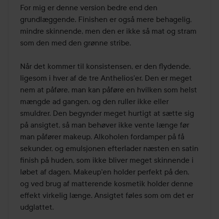
ud
For mig er denne version bedre end den 
af
grundlæggende. Finishen er også mere behagelig, 
5
mindre skinnende, men den er ikke så mat og stram 
som den med den grønne stribe. 

Når det kommer til konsistensen, er den flydende, 
ligesom i hver af de tre Anthelios'er. Den er meget 
nem at påføre, man kan påføre en hvilken som helst 
mængde ad gangen, og den ruller ikke eller 
smuldrer. Den begynder meget hurtigt at sætte sig 
på ansigtet, så man behøver ikke vente længe før 
man påfører makeup. Alkoholen fordamper på få 
sekunder, og emulsjonen efterlader næsten en satin 
finish på huden, som ikke bliver meget skinnende i 
løbet af dagen. Makeup'en holder perfekt på den, 
og ved brug af matterende kosmetik holder denne 
effekt virkelig længe. Ansigtet føles som om det er 
udglattet. 
