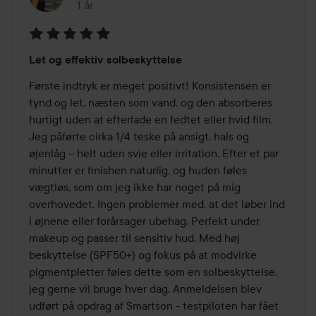
1 år
Posten blev oprettet 1 år
Bedømmelse:
Let og effektiv solbeskyttelse
5
ud
Første indtryk er meget positivt! Konsistensen er 
af
tynd og let, næsten som vand, og den absorberes 
5
hurtigt uden at efterlade en fedtet eller hvid film. 
Jeg påførte cirka 1/4 teske på ansigt, hals og 
øjenlåg – helt uden svie eller irritation. Efter et par 
minutter er finishen naturlig, og huden føles 
vægtløs, som om jeg ikke har noget på mig 
overhovedet. Ingen problemer med, at det løber ind 
i øjnene eller forårsager ubehag. Perfekt under 
makeup og passer til sensitiv hud. Med høj 
beskyttelse (SPF50+) og fokus på at modvirke 
pigmentpletter føles dette som en solbeskyttelse, 
jeg gerne vil bruge hver dag. Anmeldelsen blev 
udført på opdrag af Smartson - testpiloten har fået 