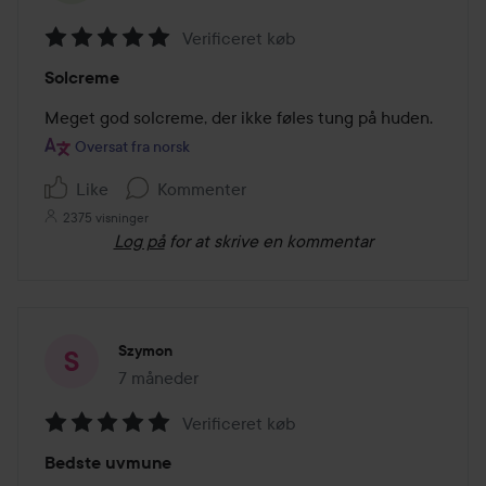
Verificeret køb
Bedømmelse:
Solcreme
5
ud
Meget god solcreme, der ikke føles tung på huden.
af
Oversat fra norsk
5
Like
Kommenter
2375 visninger
Log på
for at skrive en kommentar
Szymon
7 måneder
Posten blev oprettet 7 måneder
Verificeret køb
Bedømmelse:
Bedste uvmune
5