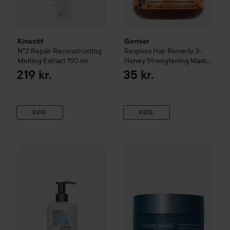
Kinactif
Garnier
Nº2 Repair
Reconstructing
Respons
Hair Remedy 3-
Melting Extract
150 ml
Honey Strengtening Mask
340 ml
219 kr.
35 kr.
KØB
KØB
KMS
MoistRepair
START
Intense Restore Treatment
500 ml
55
Combo Deal 20%
Living Proof