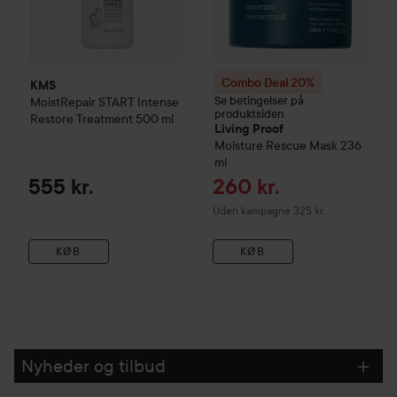
Combo Deal 20%
KMS
Se betingelser på
MoistRepair
START
Intense
produktsiden
Restore Treatment
500 ml
Living Proof
Moisture Rescue Mask
236
ml
Tilbudspris
555 kr.
260 kr.
Uden kampagne 325 kr.
KØB
KØB
Nyheder og tilbud