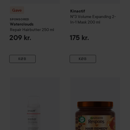
Gave
Kinactif
Nº3 Volume
Expanding 2-
SPONSORED
In-1 Mask
200 ml
Waterclouds
Repair Hairbutter
250 ml
209 kr.
175 kr.
KØB
KØB
Kinactif
Nº2 Repair
Reconstructing Melting Extract
Garnier
Respons
Hair Remedy 
150 ml
21