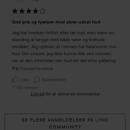
Bedømmelse:
God pris og hjælper mod akne-udsat hud
4
ud
Jeg har hverken fedtet eller tør hud, men mere en 
af
blanding af begge med både tørre og fedtede 
5
områder. Jeg oplever, at cremen har balanceret min 
hud. Det eneste, jeg ikke kunne lide ved cremen, 
var, at den efterlader min hud ret rød efter påføring.
Oversat fra svensk
Like
Kommenter
550 visninger
Log på
for at skrive en kommentar
SE FLERE ANMELDELSER PÅ LYKO
COMMUNITY