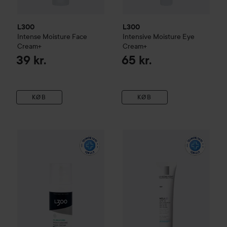
L300
L300
Intense Moisture Face
Intensive Moisture Eye
Cream+
Cream+
39 kr.
65 kr.
KØB
KØB
L300
For Men Face Cream
La Roche-Posay
Mela B3
SPF
69 kr.