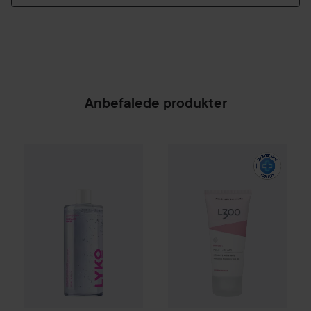
Anbefalede produkter
By Lyko
Clean Queen Micellar Water
L300
Intensive Moist Face C
500 ml
60 kr.
SPONSORED