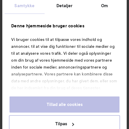
Kundeservice
Samtykke
Detaljer
Om
Information
Denne hjemmeside bruger cookies
Vi bruger cookies til at tilpasse vores indhold og
Mere at udforske
annoncer, til at vise dig funktioner til sociale medier og
til at analysere vores trafik. Vi deler også oplysninger
om din brug af vores hjemmeside med vores partnere
inden for sociale medier, annonceringspartnere og
analysepartnere. Vores partnere kan kombinere disse
data med andre oplysninger, du har givet dem, eller som
de har indsamlet fra din brug af deres tjenester.
Tillad alle cookies
Tilpas
Copyright 2026