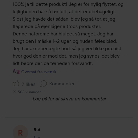
ud
100% ja til dette produkt! Jeg er for nylig flyttet, og 
af
lejligheden har så tør luft, at det er ubehageligt. 
5
Sidst jeg havde det sådan, blev jeg så tør, at jeg 
flagerede på øjenlågene trods produkter.

Denne natcreme har hjulpet så meget. Jeg har 
brugt den i måske 1~2 uger, og huden føles blød. 
Jeg har aknebenægte hud, så jeg ved ikke præcist, 
hvor god den er mod det, men jeg synes, det blev 
lidt bedre der, da tørheden forsvandt.
Oversat fra svensk
Kommenter
2 likes
508 visninger
Log på
for at skrive en kommentar
Rut
1 år
Posten blev oprettet 1 år