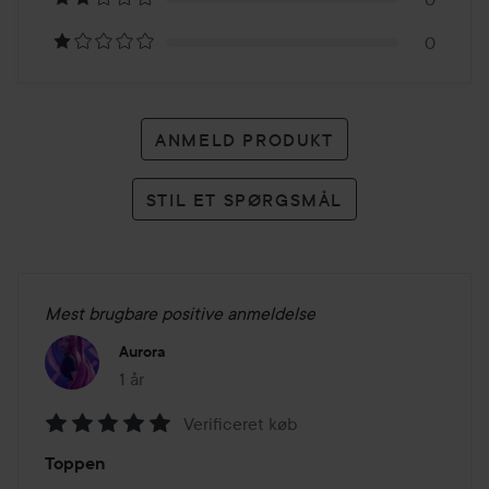
anmeldelser
0
ANMELD PRODUKT
STIL ET SPØRGSMÅL
Mest brugbare positive anmeldelse
Aurora
1 år
Posten blev oprettet 1 år
Verificeret køb
Bedømmelse:
Toppen
5