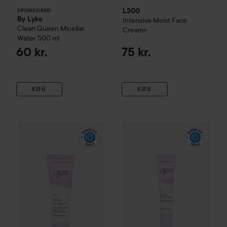
L300
SPONSORED
By Lyko
Intensive Moist Face
Clean Queen Micellar
Cream+
Water
500 ml
60 kr.
75 kr.
KØB
KØB
L300
Intense Moisture Face Cream+
L300
Intensive Moisture Eye
39 kr.