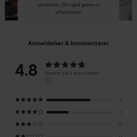
produktet. Del også gerne et
efterbillede!
Anmeldelser & kommentarer
Bedømmelse:
4.8
Baseret på 3 anmeldelser
i
4.8
Baseret
på
2
1
3
0
0