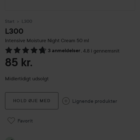
Start
L300
L300
Intensive Moisture Night Cream
50 ml
3 anmeldelser
,
4.8 i gennemsnit
Gå til Anmeldelser & kommentarer
85 kr.
Midlertidigt udsolgt
Lignende produkter
HOLD ØJE MED
Favorit