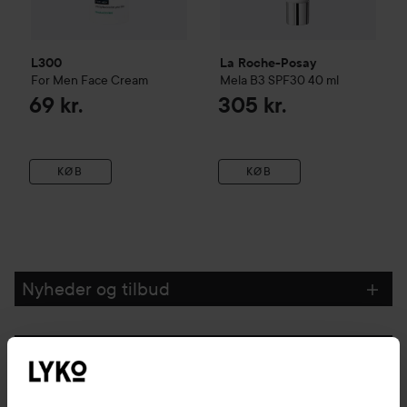
L300
La Roche-Posay
For Men Face Cream
Mela B3
SPF30
40 ml
69 kr.
305 kr.
KØB
KØB
Nyheder og tilbud
Følg os