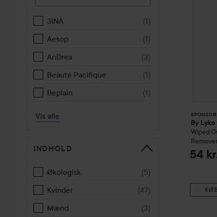
3INA
(
1
)
Aesop
(
1
)
AnDrea
(
3
)
Beauté Pacifique
(
1
)
Beplain
(
1
)
Vis alle
SPONSOR
By Lyko
Wiped O
Remove
INDHOLD
54 kr
Økologisk
(
5
)
Kvinder
(
47
)
KØ
Mænd
(
3
)