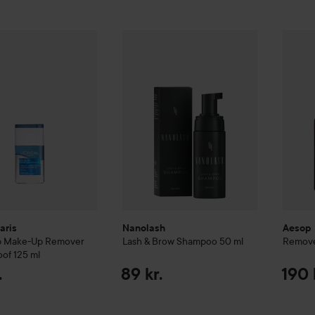
aris
Eye & Lip Make-Up Remover Waterproof
Nanolash
Lash & Brow Shampoo
125 ml
50 ml
Aesop
49 kr.
89
aris
Nanolash
Aesop
ip Make-Up Remover
Lash & Brow Shampoo
50 ml
Remov
oof
125 ml
.
89 kr.
190 