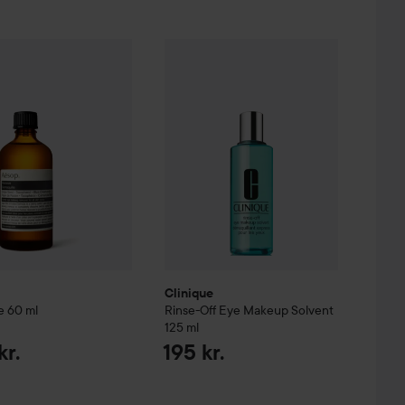
Remove
60 ml
Clinique
Rinse-Off Eye Makeup Solven
 kr.
190 kr.
Clinique
e
60 ml
Rinse-Off Eye Makeup Solvent
125 ml
kr.
195 kr.