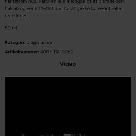
har følsom hud. Påfør en lille mængde på et område som
halsen og vent 24-48 timer for at tjekke for eventuelle
reaktioner.
50 ml
Dagcreme
Kategori
:
4007-114-0050
Artikelnummer
:
Video