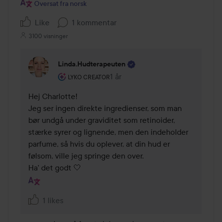
Oversat fra norsk
Like
1 kommentar
3100 visninger
Linda.hudterapeuten
Brugerens rolle: Lyko Creator.
1 år
Kommentaren lades 1 år
LYKO CREATOR
Hej Charlotte!

Jeg ser ingen direkte ingredienser, som man 
bør undgå under graviditet som retinoider, 
stærke syrer og lignende, men den indeholder 
parfume, så hvis du oplever, at din hud er 
følsom, ville jeg springe den over.

Ha' det godt 🤍
1 likes