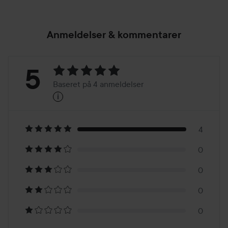
Anmeldelser & kommentarer
Bedømmelse:
5
Baseret på 4 anmeldelser
i
5
Baseret
på
4
0
4
0
anmeldelser
0
0