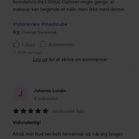
foundation fra L'Oréal. Oplever nogle gange, at 
makeup kan begynde at rulle, men ikke med denne.

#lykoreview
#medicube
Oversat fra svensk
Kommenter
1 likes
1039 visninger
Log på
for at skrive en kommentar
Johanna Lundin
4 måneder
Posten blev oprettet 4 måneder
Verificeret køb
Bedømmelse:
Vidunderlig!
5
ud
Altså, min hud ser helt fantastisk ud, når jeg bruger 