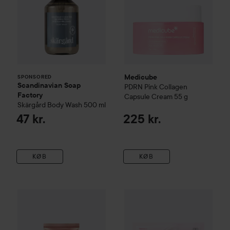
Medicube
SPONSORED
Scandinavian Soap
PDRN Pink Collagen
Factory
Capsule Cream
55 g
Skärgård
Body Wash
500 ml
47 kr.
225 kr.
KØB
KØB
18
WOW-pris
Medicube
Collagen Night Wrapping Mask
Medicube
PDRN Pink Collage
75 ml
Vejle