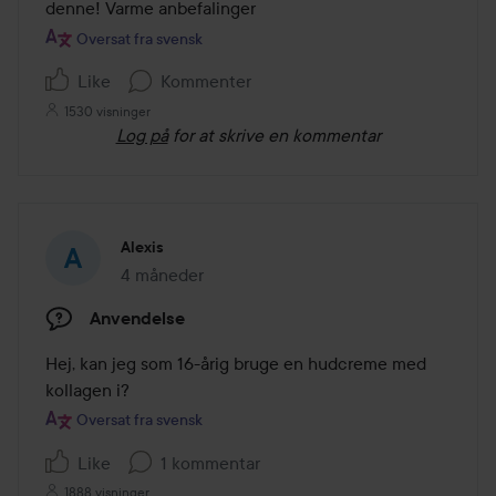
af
denne! Varme anbefalinger 
5
Oversat fra svensk
Like
Kommenter
1530 visninger
Log på
for at skrive en kommentar
Alexis
4 måneder
Posten blev oprettet 4 måneder
Anvendelse
Hej, kan jeg som 16-årig bruge en hudcreme med 
kollagen i?
Oversat fra svensk
Like
1 kommentar
1888 visninger