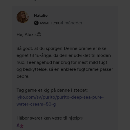
Natalie
Brugerens rolle: Ansat i Lyko.
4 måneder
Kommentaren lades 4 måneder
ANSAT I LYKO
Hej Alexis😊

Så godt, at du spørger! Denne creme er ikke 
egnet til 16-årige, da den er udviklet til moden 
hud. Teenagehud har brug for mest mild fugt 
og beskyttelse, så en enklere fugtcreme passer 
bedre.

Tag gerne et kig på denne i stedet: 
lyko.com/sv/purito/purito-deep-sea-pure-
water-cream--50-g
Håber svaret kan være til hjælp✨