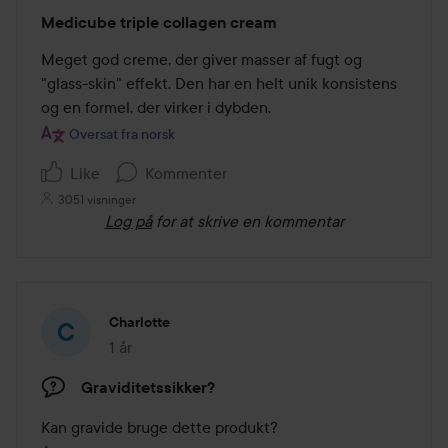
Bedømmelse:
Medicube triple collagen cream
5
ud
Meget god creme, der giver masser af fugt og 
af
"glass-skin" effekt. Den har en helt unik konsistens 
5
og en formel, der virker i dybden.
Oversat fra norsk
Like
Kommenter
3051 visninger
Log på
for at skrive en kommentar
Charlotte
1 år
Posten blev oprettet 1 år
Graviditetssikker?
Kan gravide bruge dette produkt?