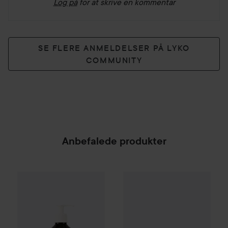
Log på
for at skrive en kommentar
SE FLERE ANMELDELSER PÅ LYKO
COMMUNITY
Anbefalede produkter
Scandinavian Soap Factory
Medicube
Skärgård
PDRN Pink Collage
Body Wash
50
SPONSORED