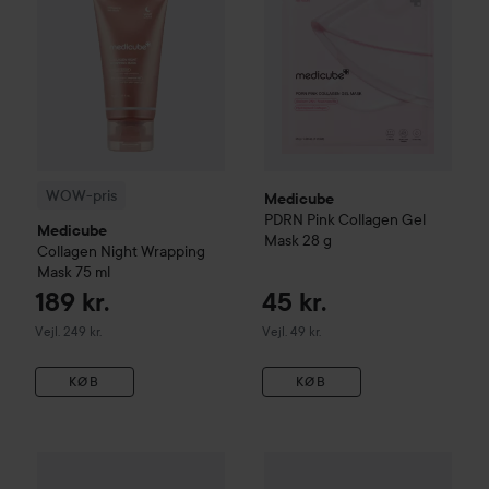
WOW-pris
Medicube
PDRN Pink Collagen Gel
Medicube
Mask
28 g
Collagen Night Wrapping
Mask
75 ml
189 kr.
45 kr.
Vejledende pris 249 kr.
Vejledende pris 49 kr.
Vejl. 249 kr.
Vejl. 49 kr.
KØB
KØB
Medik8
Advanced Pro Collage
119 kr.
Medicube
PDRN Pink Collagen Gel Mask 28 g x 3
Uden pakkepris: 135