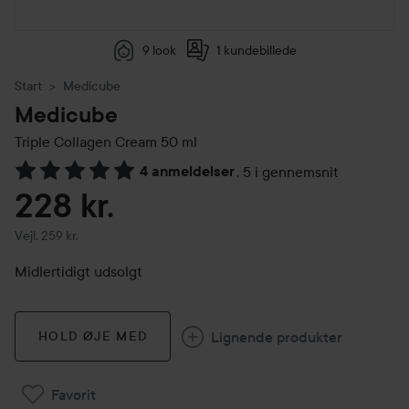
9 look
1 kundebillede
Start
Medicube
Medicube
Triple Collagen Cream
50 ml
4 anmeldelser
,
5 i gennemsnit
Gå til Anmeldelser & kommentarer
228 kr.
Vejledende pris 259 kr.
Vejl. 259 kr.
Midlertidigt udsolgt
Lignende produkter
HOLD ØJE MED
Favorit