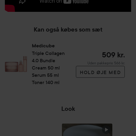
Kan også købes som sæt
Medicube
Triple Collagen
509 kr.
4.0 Bundle
Uden pakkepris: 566 kr.
Cream 50 ml
HOLD ØJE MED
Serum 55 ml
Toner 140 ml
Look
K-BEA
SPRING OVER SEKTIONEN