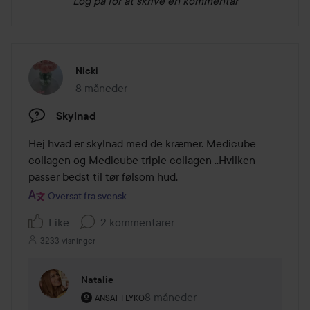
Log på
for at skrive en kommentar
Nicki
8 måneder
Posten blev oprettet 8 måneder
Skylnad
Hej hvad er skylnad med de kræmer. Medicube 
collagen og Medicube triple collagen ..Hvilken 
Oversat fra svensk
Like
2 kommentarer
3233 visninger
Natalie
Brugerens rolle: Ansat i Lyko.
8 måneder
Kommentaren lades 8 måneder
ANSAT I LYKO