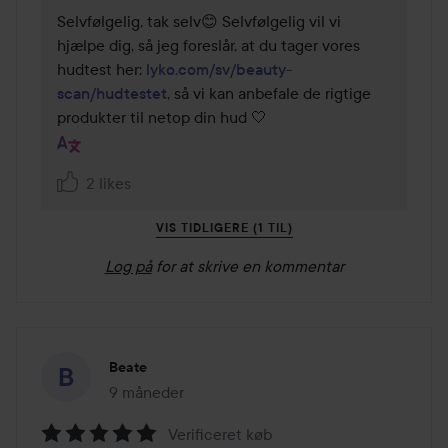
Selvfølgelig, tak selv😊 Selvfølgelig vil vi 
hjælpe dig, så jeg foreslår, at du tager vores 
hudtest her: 
lyko.com/sv/beauty-
scan/hudtestet
, så vi kan anbefale de rigtige 
produkter til netop din hud 🤍
2 likes
VIS TIDLIGERE (1 TIL)
Log på
for at skrive en kommentar
Beate
9 måneder
Posten blev oprettet 9 måneder
Verificeret køb