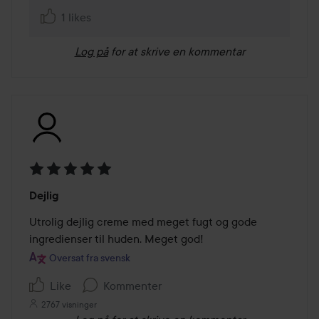
1 likes
Log på
for at skrive en kommentar
Bedømmelse:
Dejlig
5
ud
Utrolig dejlig creme med meget fugt og gode 
af
ingredienser til huden. Meget god!
5
Oversat fra svensk
Like
Kommenter
2767 visninger