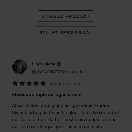
ANMELD PRODUKT
STIL ET SPØRGSMÅL
Linda-Marie
Brugerens rolle: Lyko Creator.
3 måneder
Posten blev oprettet 3 måneder
LYKO CREATOR
Verificeret køb
Bedømmelse:
Medicube triple collagen cream
5
ud
Altså, hvilken utrolig god ansigtscreme! Huden 
af
bliver blød, og du får en fin glød, som ikke ser fedtet 
5
ud. Dette er helt klart et must i min hudplejerutine 
nu. Den passer også godt sammen med min 