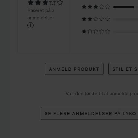
3.1
Baseret
Baseret på 3
på
anmeldelser
i
3
anmeldelser
ANMELD PRODUKT
STIL ET
Vær den første til at anmelde pr
SE FLERE ANMELDELSER PÅ LYK