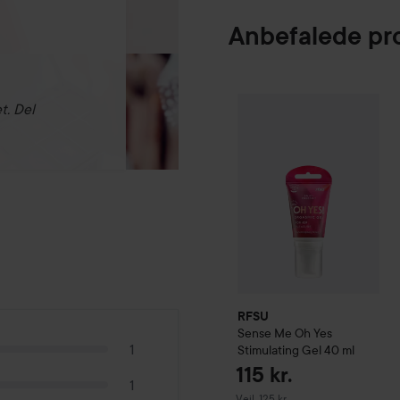
Anbefalede pr
RFSU
Sense Me
Oh Yes Sti
t. Del
RFSU
Sense Me
Oh Yes
1
Stimulating Gel
40 ml
115 kr.
1
Vejledende pris 125 kr.
Vejl. 125 kr.