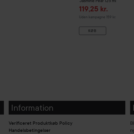
Jasmine Pear
125 ml
Tilbudspris
119,25 kr.
Uden kampagne 159 kr.
KØB
Information
Verificeret Produktkøb Policy
B
Handelsbetingelser
n