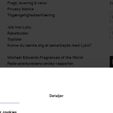
Fragt, levering & retur
k
Privacy Notice
Tilgængelighedserklæring
Job hos Lyko
Rabatkoder
Topliste
Kunne du tænke dig at samarbejde med Lyko?
Michael Edwards Fragrances of the World
Fødevarestyrelsens smiley-rapporter
Virksomhedsinformation:
Lyko Denmark ApS
c/o Grant Thornton
Lautrupsgade 11
Detaljer
2100 København Ø
Denmark
CVR nr.: 40753613
r cookies