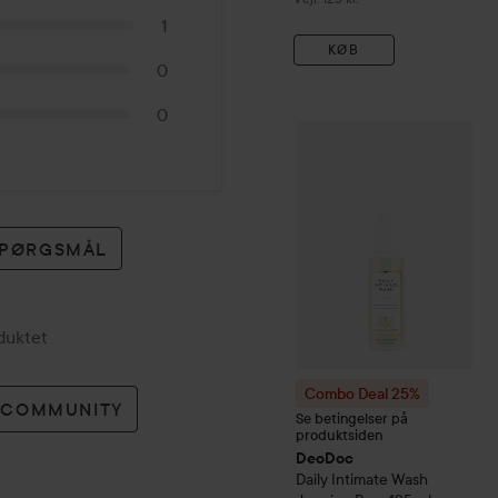
1
KØB
0
0
Combo Deal 25%
DeoDoc
 SPØRGSMÅL
oduktet
Combo Deal 25%
O COMMUNITY
Se betingelser på
produktsiden
DeoDoc
Daily Intimate Wash