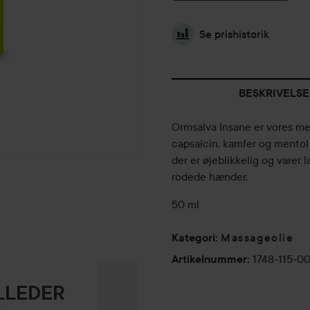
Se prishistorik
BESKRIVELSE
Ormsalva Insane er vores mes
capsaicin, kamfer og mentol
der er øjeblikkelig og varer l
rodede hænder.
50 ml
Massageolie
Kategori
:
1748-115-0
Artikelnummer
:
ILLEDER