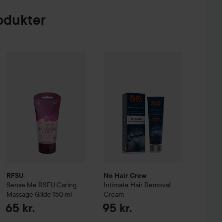
odukter
RFSU
Sense Me
RSFU Caring Massage Glide
115 kr.
No Hair Crew
Intimate Hair Remov
150 ml
65 kr.
mulating Gel
40 ml
Vejledende pris 125 kr.
RFSU
No Hair Crew
Sense Me
RSFU Caring
Intimate Hair Removal
Massage Glide
150 ml
Cream
65 kr.
95 kr.