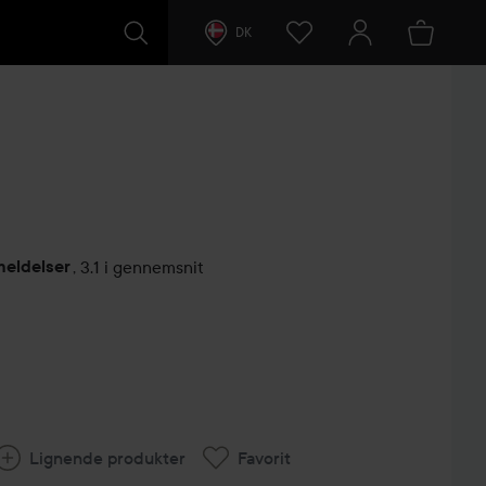
DK
meldelser
,
3.1 i gennemsnit
ntarer
Lignende produkter
Favorit