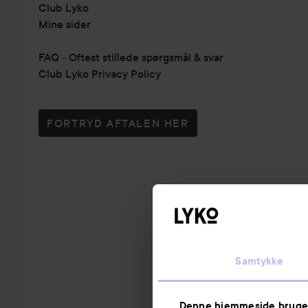
Club Lyko
Mine sider
FAQ - Oftest stillede spørgsmål & svar
Club Lyko Privacy Policy
FORTRYD AFTALEN HER
Samtykke
Denne hjemmeside bruge