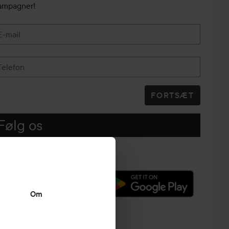
ampagner!
E-mail
Telefon
FORTSÆT
Følg os
Om