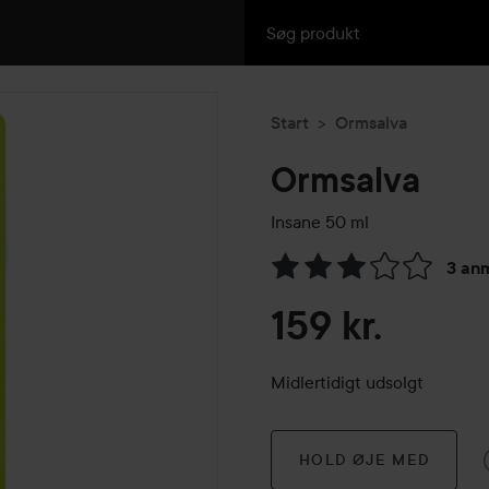
Start
Ormsalva
Ormsalva
Insane
50 ml
3 an
Gå til Anmeldelser & komme
159 kr.
Midlertidigt udsolgt
HOLD ØJE MED