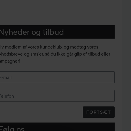
Nyheder og tilbud
liv medlem af vores kundeklub, og modtag vores
yhedsbreve og sms'er, så du ikke går glip af tilbud eller
ampagner!
E-mail
Telefon
FORTSÆT
Følg os