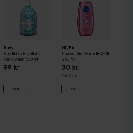
Rudy
NIVEA
Versilia
Le Maioliche
Shower Gel Waterlily & Oil
Hand Wash
500 ml
250 ml
99 kr.
30 kr.
Vejledende pris 35 kr.
Vejl. 35 kr.
KØB
KØB