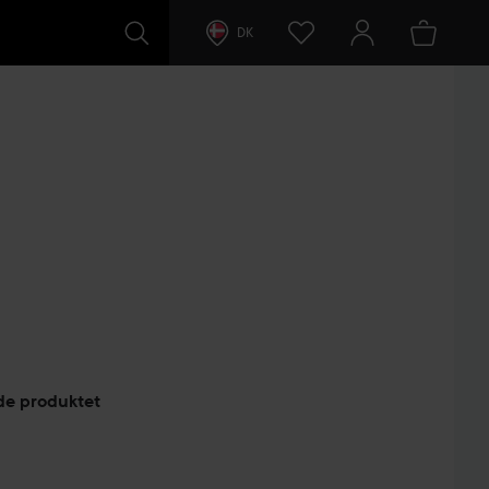
DK
ntarer
lde produktet