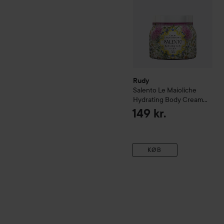
Rudy
Salento
Le Maioliche
Hydrating Body Cream
450 ml
149 kr.
KØB