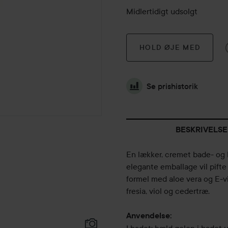
Midlertidigt udsolgt
HOLD ØJE MED
Se prishistorik
BESKRIVELSE
En lækker, cremet bade- og b
elegante emballage vil pift
formel med aloe vera og E-v
fresia, viol og cedertræ.
Anvendelse: