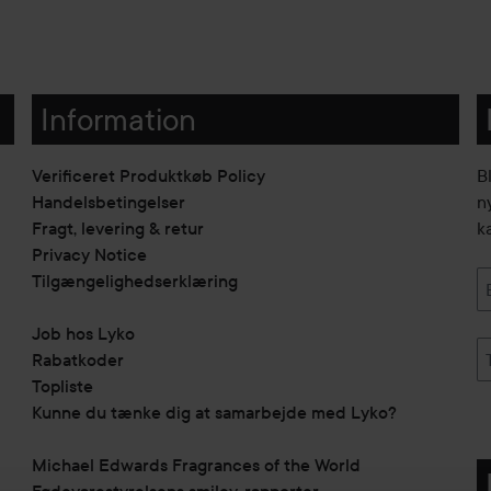
Information
Verificeret Produktkøb Policy
B
Handelsbetingelser
n
Fragt, levering & retur
k
Privacy Notice
Tilgængelighedserklæring
Job hos Lyko
Rabatkoder
Topliste
Kunne du tænke dig at samarbejde med Lyko?
Michael Edwards Fragrances of the World
Fødevarestyrelsens smiley-rapporter