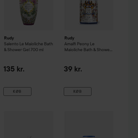
Rudy
Rudy
Salento
Le Maioliche
Bath
Amalfi Peony
Le
& Shower Gel
700 ml
Maioliche
Bath & Shower
Gel
100 ml
135 kr.
39 kr.
KØB
KØB
Hydrating Body Cream
Rudy
Versilia
Le Maioliche
450 ml
Hand Wash
500 ml
149 kr.
99 kr.
NIVEA
Shower Gel Waterlily & Oil
2