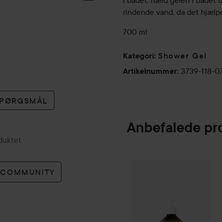
I badet: hæld gelen i badet 
rindende vand, da det hjæl
700 ml
Shower Gel
Kategori
:
3739-118-0
Artikelnummer
:
 SPØRGSMÅL
Anbefalede pr
oduktet
Scandinavian So
SPONSORED
O COMMUNITY