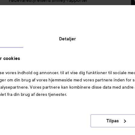
Virksomhedsinformation:
Lyko Denmark ApS
c/o Grant Thornton
Lautrupsgade 11
Detaljer
2100 København Ø
Denmark
CVR nr.: 40753613
r cookies
sse vores indhold og annoncer, til at vise dig funktioner til sociale me
Mere at udforske
inger om din brug af vores hjemmeside med vores partnere inden for s
lysepartnere. Vores partnere kan kombinere disse data med andre o
Glattejern
et fra din brug af deres tjenester.
Krøllejern
Top 20
Tilpas