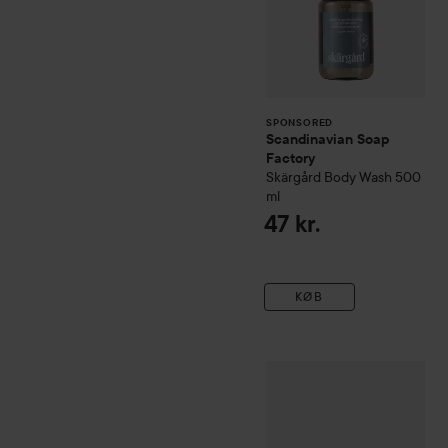
SPONSORED
Scandinavian Soap
Factory
Skärgård
Body Wash
500
ml
47 kr.
KØB
Rudy
Salento
Le Maioliche