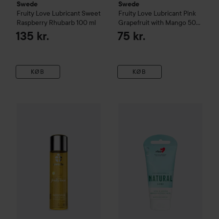
Swede
Swede
Fruity Love
Lubricant Sweet
Fruity Love
Lubricant Pink
Raspberry Rhubarb
100 ml
Grapefruit with Mango
50
ml
135 kr.
75 kr.
KØB
KØB
RFSU
Natural Lube
150 ml
59 kr
Swede
Fruity Love
Massage Tropical Fruity with Honey
60 m