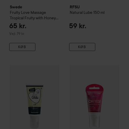
Swede
RFSU
Fruity Love
Massage
Natural Lube
150 ml
Tropical Fruity with Honey
60 ml
65 kr.
59 kr.
Vejledende pris 79 kr.
Vejl. 79 kr.
KØB
KØB
Belladot
Lubricant Silicone Based Original
80 ml
99 kr.
RFSU
Sense Me
Oh Yes Stimul