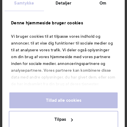
Kundeservice
Samtykke
Detaljer
Om
Information
Denne hjemmeside bruger cookies
Vi bruger cookies til at tilpasse vores indhold og
Mere at udforske
annoncer, til at vise dig funktioner til sociale medier og
til at analysere vores trafik. Vi deler også oplysninger
om din brug af vores hjemmeside med vores partnere
inden for sociale medier, annonceringspartnere og
analysepartnere. Vores partnere kan kombinere disse
data med andre oplysninger, du har givet dem, eller som
de har indsamlet fra din brug af deres tjenester.
Tillad alle cookies
Tilpas
Copyright 2026