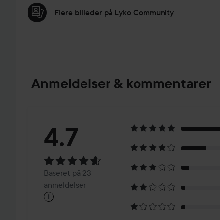
Flere billeder på Lyko Community
Anmeldelser & kommentarer
Bedømmelse:
4.7
4.7
Baseret
Baseret på 23
på
anmeldelser
i