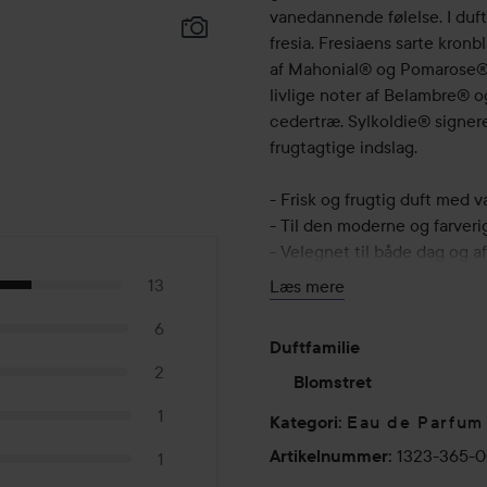
vanedannende følelse. I duftens
fresia. Fresiaens sarte kron
af Mahonial® og Pomarose®. 
livlige noter af Belambre® 
cedertræ. Sylkoldie® signer
frugtagtige indslag.
- Frisk og frugtig duft med 
- Til den moderne og farveri
- Velegnet til både dag og a
13
Læs mere
Duftnoter
6
Top: Italiensk bitter appelsi
Duftfamilie
Hjerte: Lilla fresia, mahoni
2
Base: Iso E Super, Cedarwoo
Blomstret
1
Eau de Parfum
Kategori
:
50 ml
1323-365-
Artikelnummer
:
1