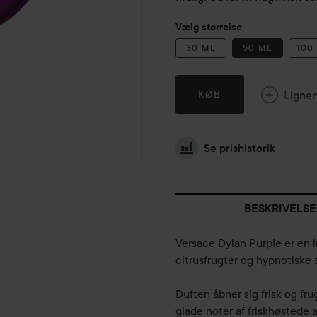
Vælg størrelse
30 ML
50 ML
100
Ligne
KØB
Se prishistorik
BESKRIVELSE
Versace Dylan Purple er en in
citrusfrugter og hypnotiske
Duften åbner sig frisk og f
glade noter af friskhøstede 