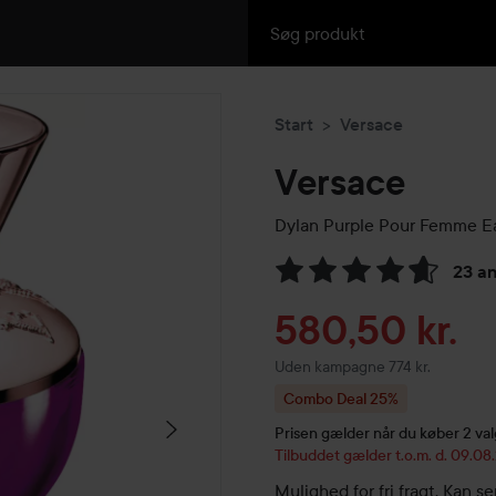
Start
Versace
Versace
Dylan Purple Pour Femme E
23 a
Gå til Anmeldelser & komme
Tilbudspris
580,50 kr.
Uden kampagne 774 kr.
Combo Deal 25%
Prisen gælder når du køber 2 valgf
Tilbuddet gælder t.o.m. d. 09.0
Mulighed for fri fragt. Kan