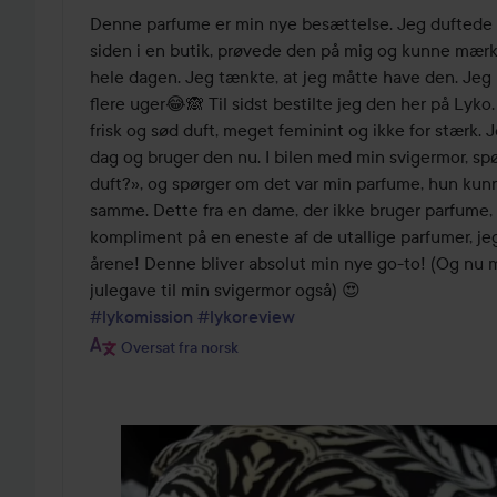
ud
Denne parfume er min nye besættelse. Jeg duftede d
af
siden i en butik, prøvede den på mig og kunne mærk
5
hele dagen. Jeg tænkte, at jeg måtte have den. Jeg h
flere uger😂🙈 Til sidst bestilte jeg den her på Lyko
frisk og sød duft, meget feminint og ikke for stærk. 
dag og bruger den nu. I bilen med min svigermor, sp
duft?», og spørger om det var min parfume, hun kun
samme. Dette fra en dame, der ikke bruger parfume, o
kompliment på en eneste af de utallige parfumer, je
årene! Denne bliver absolut min nye go-to! (Og nu m
#lykomission
#lykoreview
Oversat fra norsk