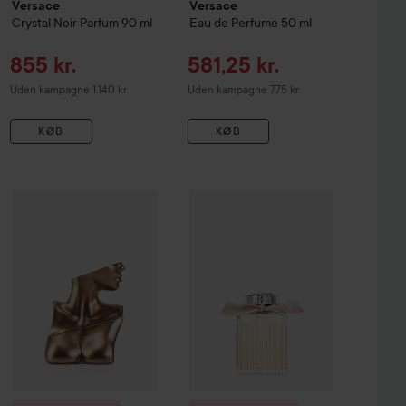
Versace
Versace
Crystal Noir Parfum
90 ml
Eau de Perfume
50 ml
Tilbudspris
Tilbudspris
855 kr.
581,25 kr.
Uden kampagne 1.140 kr.
Uden kampagne 775 kr.
KØB
KØB
Tilbud
ody Lotion
200 ml
480 kr
355 kr.
Combo Deal 25%
Billie Eilish
Combo Deal 25%
Eilish Eau de Parfum
Chloé
100 ml
Eau de Par
Uden kampagn