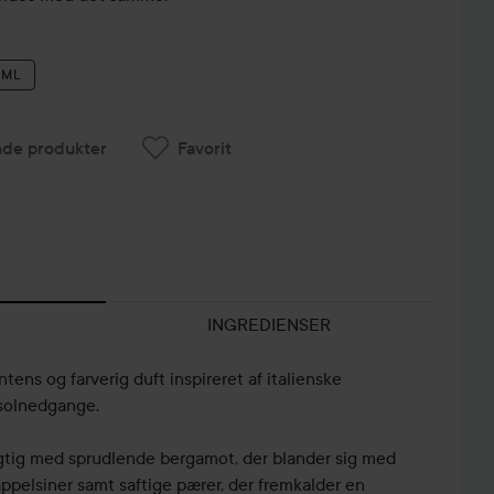
 ML
nde produkter
Favorit
INGREDIENSER
tens og farverig duft inspireret af italienske
 solnedgange.
rugtig med sprudlende bergamot, der blander sig med
appelsiner samt saftige pærer, der fremkalder en