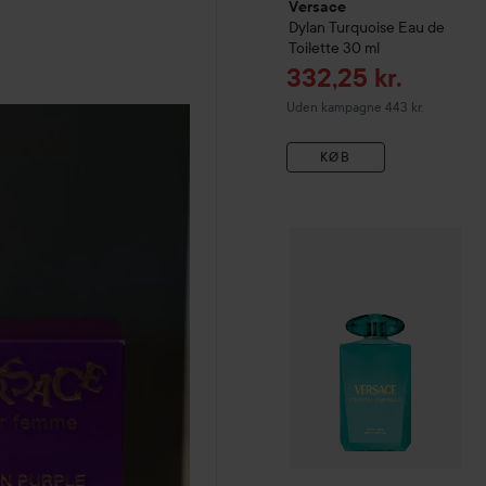
Versace
Dylan Turquoise Eau de
Toilette
30 ml
Tilbudspris
332,25 kr.
Uden kampagne 443 kr.
KØB
Versace
Crystal Emerald B