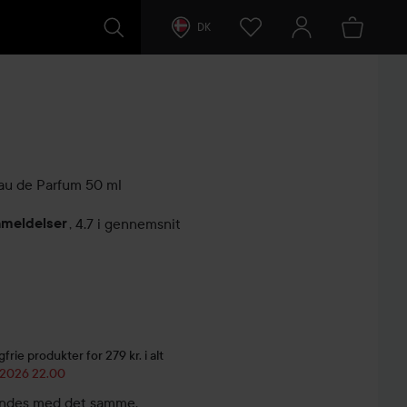
DK
au de Parfum
50 ml
nmeldelser
,
4.7 i gennemsnit
ntarer
rie produkter for 279 kr. i alt
8.2026 22.00
 sendes med det samme.