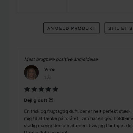
23
anmeldelser
ANMELD PRODUKT
STIL ET
Mest brugbare positive anmeldelse
Virre
1 år
Posten blev oprettet 1 år
Bedømmelse:
Dejlig duft 😍
5
ud
En frisk og frugtagtig duft, der er helt perfekt stærk. 
af
mig til at tænke på foråret. Den har en god holdbarh
5
stadig mærke den om aftenen, hvis jeg har taget de
Utrolig flot desuden!