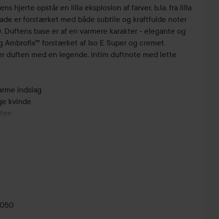
 hjerte opstår en lilla eksplosion af farver, b.la. fra lilla
blade er forstærket med både subtile og kraftfulde noter
Duftens base er af en varmere karakter - elegante og
og Ambrofix™ forstærket af Iso E Super og cremet
er duften med en legende, intim duftnote med lette
varme indslag
ge kvinde
ften
n, pæresaft, italiensk bergamot
al®, pomarose®
d Virginia Orpur®, Belambre®, Sylkoldie®
0050