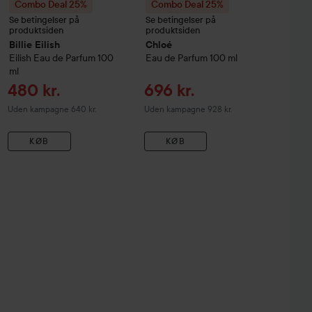
Combo Deal 25%
Combo Deal 25%
Se betingelser på
Se betingelser på
produktsiden
produktsiden
Billie Eilish
Chloé
Eilish Eau de Parfum
100
Eau de Parfum
100 ml
ml
Tilbudspris
Tilbudspris
480 kr.
696 kr.
Uden kampagne 640 kr.
Uden kampagne 928 kr.
KØB
KØB