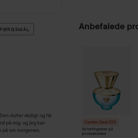
Anbefalede pr
 SPØRGSMÅL
Combo Deal 25%
Versace
D
Den dufter dejligt og får 
Combo Deal 25%
ed på mig, og jeg kan 
Se betingelser på
n på om morgenen. 
produktsiden