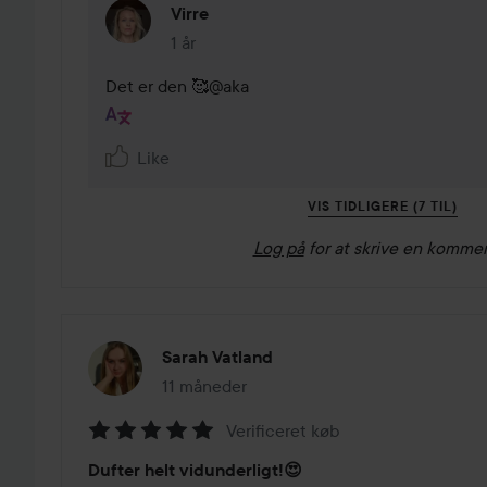
Virre
1 år
Kommentaren lades 1 år
Det er den 🥰@aka
Like
VIS TIDLIGERE (7 TIL)
Log på
for at skrive en komme
Sarah Vatland
11 måneder
Posten blev oprettet 11 måneder
Verificeret køb
Bedømmelse:
Dufter helt vidunderligt!😍
5