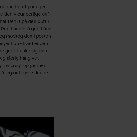
enne for et par uger 
e den vidunderlige duft 
ar tænkt på den duft i 
. Den har en så god både 
Jeg modtog den i posten i 
ørger hun «hvad er den 
ne godt tænke sig den 
g aldrig har givet 
g har brugt op gennem 
å jeg nok købe denne i 