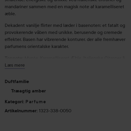
mandariner sammen med en magisk note af karamelliseret
æble.
Dekadent vanilje flirter med læder i basenoten: et fatalt og
provokerende våben med unikke, berusende og cremede
effekter. Basen har vibrerende konturer, der alle fremhæver
parfumens orientalske karakter.
Mynte, Karamelliseret Æble, Italienske Citroner &
Topnote:
Læs mere
Mandarin
Broget Salvie, Rav & Geranium
Hjertenote:
Duftfamilie
Atlas- og Virginia-Cedertræ, Vetiver Orpur,
Basenote:
Træagtig amber
Patchouli Coeur Orpur, Sandeltræ & Vanilje
Parfume
Kategori
:
50 ml
1323-338-0050
Artikelnummer
: