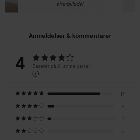
efterbillede!
Anmeldelser & kommentarer
Bedømmelse:
4
Baseret på 21 anmeldelser
i
4
Baseret
på
17
2
21
1
anmeldelser
0