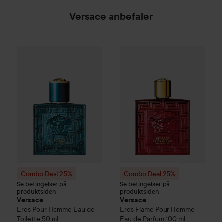
Versace anbefaler
Combo Deal 25%
Versace
Eros Pour Homme Eau de Toilette
Combo Deal 25%
Versace
Eros
Combo Deal 25%
Combo Deal 25%
Se betingelser på
Se betingelser på
produktsiden
produktsiden
Versace
Versace
Eros Pour Homme Eau de
Eros Flame Pour Homme
Toilette
50 ml
Eau de Parfum
100 ml