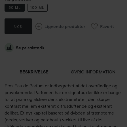
50 ML
100 ML
Lignende produkter
Favorit
KØB
Se prishistorik
ØVRIG INFORMATION
BESKRIVELSE
Eros Eau de Parfum er indbegrebet af det overflødige og
provokerende. Parfumen har en signatur, der ikke er bange
for at prale og afsløre dens ekstremiteter; den skarpe
kontrast mellem ekstremt citrusduftende og ekstremt
delikat. Et nyt kapitel baseret på dybden af trænoterne
(ceder, vetiver og patchouli) vækket til live af det
strålende, energiske og unikke ved italienske citroner og