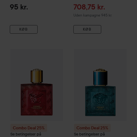
Tilbudspris
95 kr.
708,75 kr.
Uden kampagne 945 kr.
KØB
KØB
Combo Deal 25%
Versace
Eros Flame Pour Homme Eau de P
Combo Deal 25%
Versace
Eros
Combo Deal 25%
Combo Deal 25%
Se betingelser på
Se betingelser på