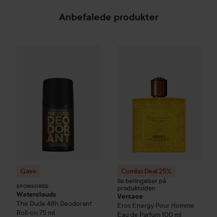
Anbefalede produkter
Gave
Waterclouds
The Dude
48h Deodorant Roll-o
SPONSORED
Combo Deal 25%
Versace
Eros
Gave
Combo Deal 25%
Se betingelser på
SPONSORED
produktsiden
Waterclouds
Versace
The Dude
48h Deodorant
Eros Energy Pour Homme
Roll-on
75 ml
Eau de Parfum
100 ml