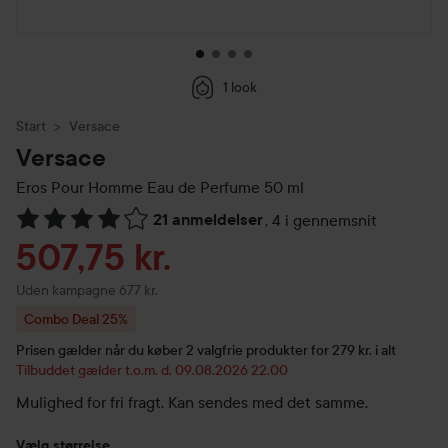
1 look
Start
Versace
Versace
Eros Pour Homme Eau de Perfume
50 ml
21 anmeldelser
,
4 i gennemsnit
Gå til Anmeldelser & kommentarer
Tilbudspris
507,75 kr.
Uden kampagne 677 kr.
Combo Deal 25%
Prisen gælder når du køber 2 valgfrie produkter for 279 kr. i alt
Tilbuddet gælder t.o.m. d. 09.08.2026 22.00
Mulighed for fri fragt. Kan sendes med det samme.
Vælg størrelse