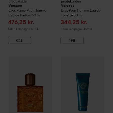
produktsiden
produktsiden
Versace
Versace
Eros Flame Pour Homme
Eros Pour Homme Eau de
Eau de Parfum
50 ml
Toilette
30 ml
Tilbudspris
Tilbudspris
476,25 kr.
344,25 kr.
Uden kampagne 635 kr.
Uden kampagne 459 kr.
KØB
KØB
Combo Deal 25%
Versace
Eros Najim
Combo Deal 25%
Pour Homme Parfum
Versace
Eros
50