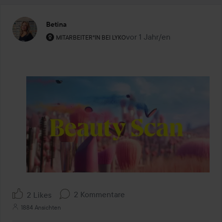
Betina
Rolle des Benutzers: Mitarbeiter*in bei Lyko.
vor 1 Jahr/en
Der Beitrag wurde vor 1 Jahr
MITARBEITER*IN BEI LYKO
2 Kommentare
2 Likes
1884 Ansichten