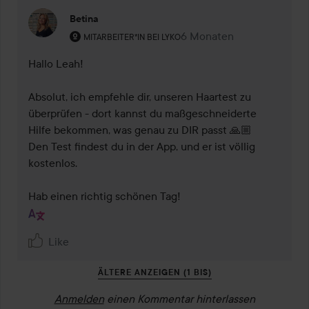
Betina
Rolle des Benutzers: Mitarbeiter*in bei Lyko.
6 Monaten
Kommentaren lades 6 Mo
MITARBEITER*IN BEI LYKO
Hallo Leah! 

Absolut, ich empfehle dir, unseren Haartest zu 
überprüfen - dort kannst du maßgeschneiderte 
Hilfe bekommen, was genau zu DIR passt 🙏🏼

Den Test findest du in der App, und er ist völlig 
kostenlos.

Hab einen richtig schönen Tag!
Like
ÄLTERE ANZEIGEN (1 BIS)
Anmelden
einen Kommentar hinterlassen