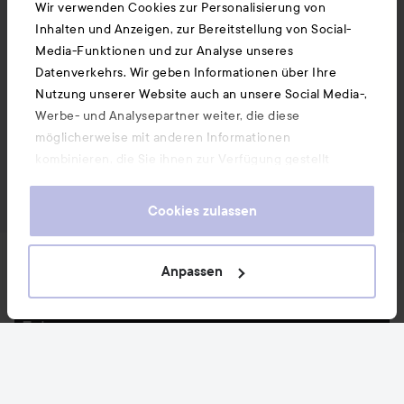
Wir verwenden Cookies zur Personalisierung von
Inhalten und Anzeigen, zur Bereitstellung von Social-
Media-Funktionen und zur Analyse unseres
Datenverkehrs. Wir geben Informationen über Ihre
Nutzung unserer Website auch an unsere Social Media-,
Werbe- und Analysepartner weiter, die diese
möglicherweise mit anderen Informationen
kombinieren, die Sie ihnen zur Verfügung gestellt
haben oder die sie durch Ihre Nutzung ihrer Dienste
gesammelt haben. Wenn Sie unsere Website weiterhin
Cookies zulassen
nutzen, stimmen Sie damit der Verwendung von
Cookies zu. Informationen darüber, wie Sie Ihre Cookie-
Neuigkeiten und Angebote
Einstellungen ändern können, finden Sie in unseren
Anpassen
Cookie-Richtlinien.
Folge uns
Kundenservice