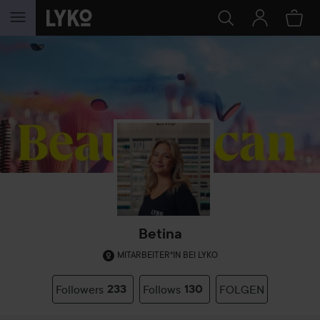
WEITER ZU INHALT
Betina
MITARBEITER*IN BEI LYKO
Followers
233
Follows
130
FOLGEN