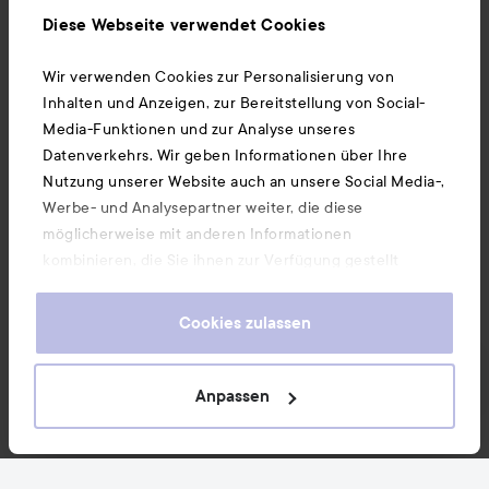
Ebenfalls interessant
Diese Webseite verwendet Cookies
Wir verwenden Cookies zur Personalisierung von
Unsere App herunterladen
Inhalten und Anzeigen, zur Bereitstellung von Social-
Media-Funktionen und zur Analyse unseres
Datenverkehrs. Wir geben Informationen über Ihre
Nutzung unserer Website auch an unsere Social Media-,
Werbe- und Analysepartner weiter, die diese
möglicherweise mit anderen Informationen
kombinieren, die Sie ihnen zur Verfügung gestellt
haben oder die sie durch Ihre Nutzung ihrer Dienste
gesammelt haben. Wenn Sie unsere Website weiterhin
Cookies zulassen
nutzen, stimmen Sie damit der Verwendung von
Cookies zu. Informationen darüber, wie Sie Ihre Cookie-
Einstellungen ändern können, finden Sie in unseren
Anpassen
Cookie-Richtlinien.
Copyright 2026