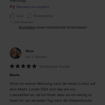
überzeugt
Übersetzt von englisch
Like
Kommentar
2249 Ansichten
Anmelden
einen Kommentar hinterlassen
Maya
vor 1 Jahr/en
Der Beitrag wurde vor 1 Jahr/en erstellt
Verifizierter Kunde
Bewertung:
Beste
5
von
Diese ist meiner Meinung nach die beste Lotion auf 
5
dem Markt. Leider fühlt sich das wie ein 
Luxusartikel an, da ich finde, dass sie ein wenig zu 
teuer ist, um sie jeden Tag nach der Körperdusche 