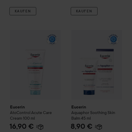
KAUFEN
KAUFEN
16,90 €
Eucerin
AtoControl
Acute Care Cream
Eucerin
100 ml
Aquaphor Soothing S
(16,90 € / 100 ml)
Eucerin
Eucerin
AtoControl
Acute Care
Aquaphor Soothing Skin
Cream
100 ml
Balm
45 ml
16,90 €
8,90 €