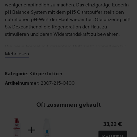
weniger empfindlich zu machen. Das einzigartige Eucerin
pH Balance System mit dem pH5 Citratpuffer stellt den
natürlichen pH-Wert der Haut wieder her. Gleichzeitig hilft
5% Dexpanthenol die Regeneration der Haut zu
stimulieren und deren Widerstandskraft zu bewahren.
Die neue Formel mit dezentem Duft zieht schnell ein für
ein samtig-weiches Hautgefühl. Für Kinder (ab drei Jahren)
Mehr lesen
und Erwachsene.
Körperlotion
Anwendung:
Kategorie
:
Nach dem Duschen oder Baden auftragen und sanft in die
2307-215-0400
Artikelnummer
:
Haut einmassieren.
400 ml
Oft zusammen gekauft
33,22 €
KAUFEN