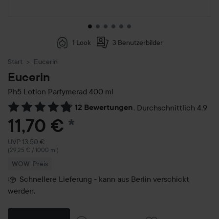
1 Look
3 Benutzerbilder
Start
Eucerin
Eucerin
Ph5 Lotion Parfymerad
400 ml
12 Bewertungen
,
Durchschnittlich 4.9
Weiter zu Reviews & Kommentare
11,70 €
*
Empfohlener Preis 13,50 €
UVP 13,50 €
(29,25 € / 1000 ml)
WOW-Preis
Schnellere Lieferung - kann aus Berlin verschickt
werden.