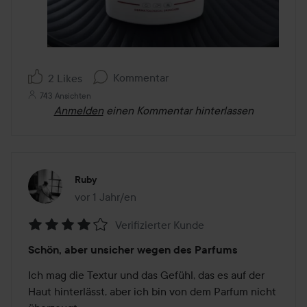
Kommentar
2 Likes
743 Ansichten
Anmelden
einen Kommentar hinterlassen
Ruby
vor 1 Jahr/en
Der Beitrag wurde vor 1 Jahr/en erstellt
Verifizierter Kunde
Bewertung:
Schön, aber unsicher wegen des Parfums
4
von
Ich mag die Textur und das Gefühl, das es auf der 
5
Haut hinterlässt, aber ich bin von dem Parfum nicht 