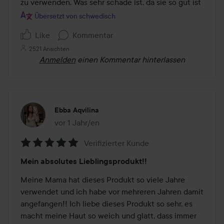
zu verwenden. Was sehr schade ist, da sie so gut ist
Übersetzt von schwedisch
Like
Kommentar
2521 Ansichten
Anmelden
einen Kommentar hinterlassen
Ebba Aqvilina
vor 1 Jahr/en
Der Beitrag wurde vor 1 Jahr/en erstellt
Verifizierter Kunde
Bewertung:
Mein absolutes Lieblingsprodukt!!
5
von
Meine Mama hat dieses Produkt so viele Jahre 
5
verwendet und ich habe vor mehreren Jahren damit 
angefangen!! Ich liebe dieses Produkt so sehr, es 
macht meine Haut so weich und glatt, dass immer 