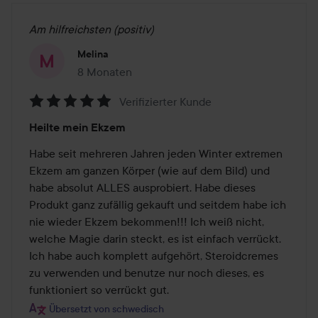
Am hilfreichsten (positiv)
Melina
8 Monaten
Der Beitrag wurde 8 Monaten erstellt
Verifizierter Kunde
Bewertung:
Heilte mein Ekzem
5
von
Habe seit mehreren Jahren jeden Winter extremen 
5
Ekzem am ganzen Körper (wie auf dem Bild) und 
habe absolut ALLES ausprobiert. Habe dieses 
Produkt ganz zufällig gekauft und seitdem habe ich 
nie wieder Ekzem bekommen!!! Ich weiß nicht, 
welche Magie darin steckt, es ist einfach verrückt. 
Ich habe auch komplett aufgehört, Steroidcremes 
zu verwenden und benutze nur noch dieses, es 
funktioniert so verrückt gut.
Übersetzt von schwedisch