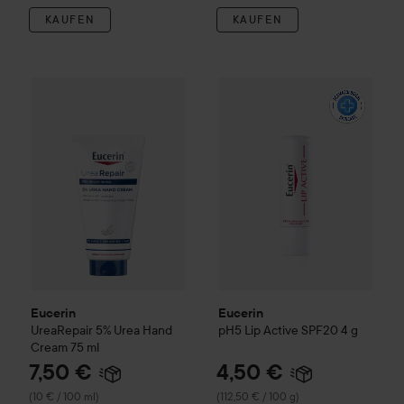
KAUFEN
KAUFEN
7,50 €
Eucerin
UreaRepair
5% Urea Hand Cream
Eucerin
pH5
75 ml
Lip Active SPF20
(10 € / 100 ml)
Eucerin
Eucerin
UreaRepair
5% Urea Hand
pH5
Lip Active SPF20
4 g
Cream
75 ml
7,50 €
4,50 €
(10 € / 100 ml)
(112,50 € / 100 g)