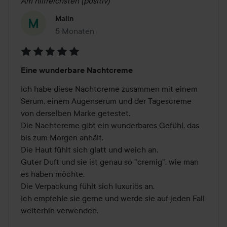
Am hilfreichsten (positiv)
Malin
5 Monaten
Der Beitrag wurde 5 Monaten erstellt
Bewertung:
Eine wunderbare Nachtcreme
5
von
Ich habe diese Nachtcreme zusammen mit einem 
5
Serum, einem Augenserum und der Tagescreme 
von derselben Marke getestet. 

Die Nachtcreme gibt ein wunderbares Gefühl, das 
bis zum Morgen anhält. 

Die Haut fühlt sich glatt und weich an. 

Guter Duft und sie ist genau so "cremig", wie man 
es haben möchte. 

Die Verpackung fühlt sich luxuriös an. 

Ich empfehle sie gerne und werde sie auf jeden Fall 
weiterhin verwenden.
