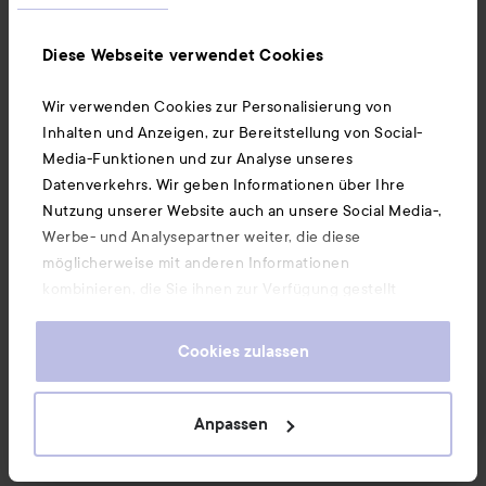
Neuigkeiten und Angebote
Diese Webseite verwendet Cookies
Wir verwenden Cookies zur Personalisierung von
Folge uns
Inhalten und Anzeigen, zur Bereitstellung von Social-
Media-Funktionen und zur Analyse unseres
Datenverkehrs. Wir geben Informationen über Ihre
Kundenservice
Nutzung unserer Website auch an unsere Social Media-,
Werbe- und Analysepartner weiter, die diese
möglicherweise mit anderen Informationen
Informationen
kombinieren, die Sie ihnen zur Verfügung gestellt
haben oder die sie durch Ihre Nutzung ihrer Dienste
gesammelt haben. Wenn Sie unsere Website weiterhin
Ebenfalls interessant
Cookies zulassen
nutzen, stimmen Sie damit der Verwendung von
Cookies zu. Informationen darüber, wie Sie Ihre Cookie-
Einstellungen ändern können, finden Sie in unseren
Anpassen
Unsere App herunterladen
Cookie-Richtlinien.