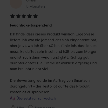
Ulrica
5 Monaten
Der Beitrag wurde 5 Monaten erstellt
Bewertung:
Feuchtigkeitsspendend
5
von
Ich finde, dass dieses Produkt wirklich Ergebnisse 
5
liefert. Ich war nie jemand, der sich eingecremt hat, 
aber jetzt, wo ich über 40 bin, fühle ich, dass ich es 
muss. Es duftet sehr frisch und hält bis zum Morgen 
und ist auch dann weich und glatt. Richtig gut 
durchfeuchtet! Die Creme ist wirklich ergiebig und 
man braucht nicht viel.

Die Bewertung wurde im Auftrag von Smartson 
durchgeführt - der Testpilot durfte das Produkt 
kostenlos ausprobieren.
Übersetzt von schwedisch
Like
Kommentar