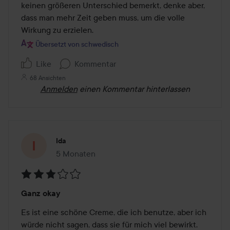
keinen größeren Unterschied bemerkt, denke aber, 
dass man mehr Zeit geben muss, um die volle 
Wirkung zu erzielen.
Übersetzt von schwedisch
Like
Kommentar
68 Ansichten
Anmelden
einen Kommentar hinterlassen
Ida
5 Monaten
Der Beitrag wurde 5 Monaten erstellt
Bewertung:
Ganz okay
3
von
Es ist eine schöne Creme, die ich benutze, aber ich 
5
würde nicht sagen, dass sie für mich viel bewirkt. 