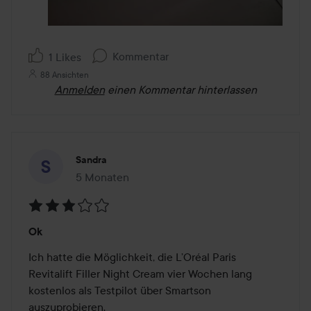
Kommentar
1 Likes
88 Ansichten
Anmelden
einen Kommentar hinterlassen
Sandra
5 Monaten
Der Beitrag wurde 5 Monaten erstellt
Bewertung:
Ok
3
von
Ich hatte die Möglichkeit, die L’Oréal Paris 
5
Revitalift Filler Night Cream vier Wochen lang 
kostenlos als Testpilot über Smartson 
auszuprobieren.
