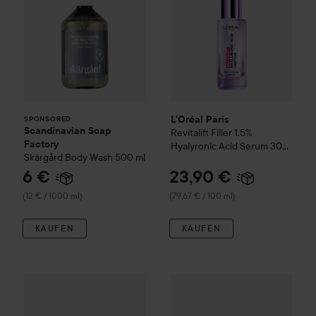
L'Oréal Paris
SPONSORED
Scandinavian Soap
Revitalift
Filler 1.5%
Factory
Hyalyronic Acid Serum
30
Skärgård
Body Wash
500 ml
ml
6 €
23,90 €
(12 € / 1000 ml)
(79,67 € / 100 ml)
KAUFEN
KAUFEN
NICHE BEAUTY LAB
Transpar
L'Oréal Paris
Revitalift
Bundle Serum 30 ml & Night Serum 3