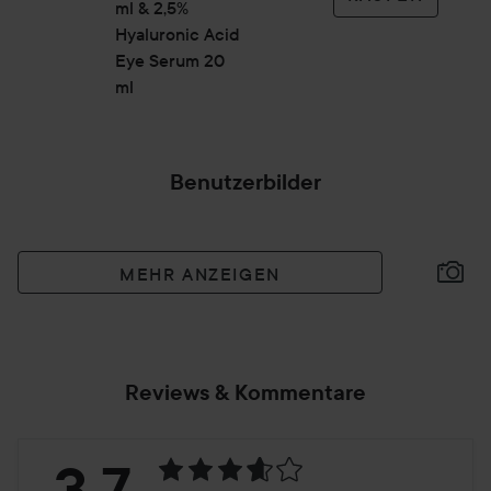
ml & 2,5%
Hyaluronic Acid
Eye Serum 20
ml
Benutzerbilder
MEHR ANZEIGEN
Reviews & Kommentare
Bewertung:
3.7