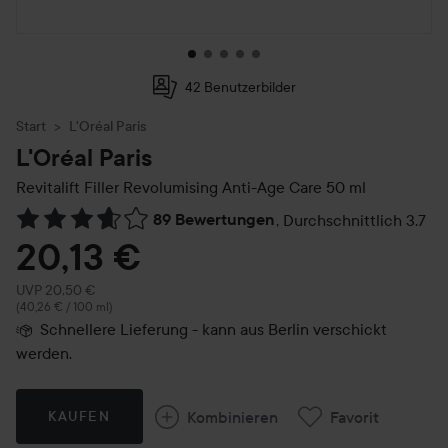
42 Benutzerbilder
Start
L'Oréal Paris
L'Oréal Paris
Revitalift Filler Revolumising Anti-Age Care
50 ml
89 Bewertungen
,
Durchschnittlich 3.7
Weiter zu Reviews & Kommentare
20,13 €
Empfohlener Preis 20,50 €
UVP 20,50 €
(40,26 € / 100 ml)
Schnellere Lieferung - kann aus Berlin verschickt
werden.
Kombinieren
Favorit
KAUFEN