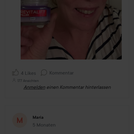
Kommentar
4 Likes
177 Ansichten
Anmelden
einen Kommentar hinterlassen
Maria
5 Monaten
Der Beitrag wurde 5 Monaten erstellt