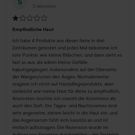
5 Monaten
Der Beitrag wurde 5 Monaten erstellt
Bewertung:
Empfindliche Haut
1
von
Ich habe 4 Produkte aus dieser Serie in drei 
5
Zeiträumen getestet und jedes Mal bekomme ich 
rote Punkte, wie kleine Bläschen, und dann sieht es 
fast so aus, als wären kleine Gefäße 
kaputtgegangen, insbesondere auf der Oberseite 
der Wangen/unter den Augen. Normalerweise 
reagiere ich nicht auf Hautpflegeprodukte, aber 
vielleicht war meine Haut für diese zu empfindlich. 
Ansonsten mochte ich sowohl die Konsistenz als 
auch den Duft. Die Tages- und Nachtcremes sind 
sehr angenehm, ziehen leicht in die Haut ein, und 
das Augenserum fühlt sich luxuriös an und ist 
einfach aufzutragen. Die Rezension wurde im 
Auftrag von Smartson durchgeführt - der Testpilot 