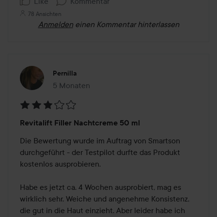
Like
Kommentar
78 Ansichten
Anmelden
einen Kommentar hinterlassen
Pernilla
5 Monaten
Der Beitrag wurde 5 Monaten erstellt
Bewertung:
Revitalift Filler Nachtcreme 50 ml
3
von
Die Bewertung wurde im Auftrag von Smartson 
5
durchgeführt - der Testpilot durfte das Produkt 
kostenlos ausprobieren.

Habe es jetzt ca. 4 Wochen ausprobiert, mag es 
wirklich sehr. Weiche und angenehme Konsistenz, 
die gut in die Haut einzieht. Aber leider habe ich 