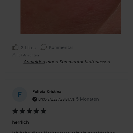
Kommentar
2 Likes
157 Ansichten
Anmelden
einen Kommentar hinterlassen
Felicia Kristina
Rolle des Benutzers: Lyko Sales Assistant.
5 Monaten
Der Beitrag wurde 5 Monate
LYKO SALES ASSISTANT
Bewertung:
herrlich
5
von
Ich habe diese Nachtcreme seit ein paar Wochen 