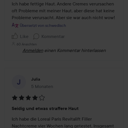
Ich habe fettige Haut. Andere Cremes verursachen 
oft Probleme mit meiner Haut, aber diese hat keine 
Probleme verursacht. Aber sie war auch nicht wow!
Übersetzt von schwedisch
Like
Kommentar
60 Ansichten
Anmelden
einen Kommentar hinterlassen
Julia
5 Monaten
Der Beitrag wurde 5 Monaten erstellt
Bewertung:
Seidig und etwas straffere Haut
4
von
Ich habe die Loreal Paris Revitalift Filler 
5
Nachtcreme vier Wochen lang getestet. Insgesamt 