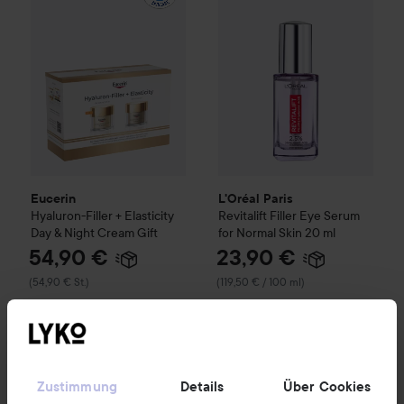
Eucerin
L'Oréal Paris
Hyaluron-Filler + Elasticity
Revitalift
Filler Eye Serum
Day & Night Cream Gift
for Normal Skin
20 ml
54,90 €
23,90 €
(54,90 € St.)
(119,50 € / 100 ml)
KAUFEN
KAUFEN
Zustimmung
Details
Über Cookies