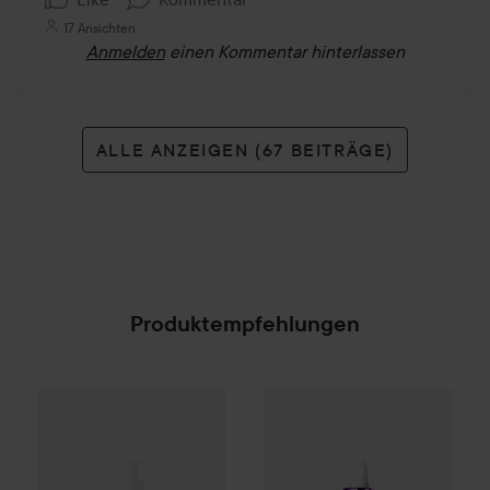
17 Ansichten
Anmelden
einen Kommentar hinterlassen
ALLE ANZEIGEN (67 BEITRÄGE)
Produktempfehlungen
Scandinavian Soap Factory
L'Oréal Paris
Skärgård
Revitalift
Body Wash
Filler 1
50
SPONSORED