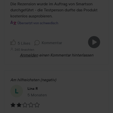
Die Rezension wurde im Auftrag von Smartson 
durchgeführt - die Testperson durfte das Produkt 
kostenlos ausprobieren.
Übersetzt von schwedisch
Kommentar
5 Likes
260 Ansichten
Anmelden
einen Kommentar hinterlassen
Am hilfreichsten (negativ)
Lina R
5 Monaten
Der Beitrag wurde 5 Monaten erstellt
Bewertung: