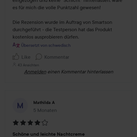
eingezogen und keine "Schicht" hinterlassen, wäre 
es für mich die volle Punktzahl gewesen! 

Die Rezension wurde im Auftrag von Smartson 
durchgeführt - die Testperson hat das Produkt 
kostenlos ausprobieren dürfen.
Übersetzt von schwedisch
Like
Kommentar
43 Ansichten
Anmelden
einen Kommentar hinterlassen
Mathilda A
5 Monaten
Der Beitrag wurde 5 Monaten erstellt
Bewertung:
Schöne und leichte Nachtcreme
4