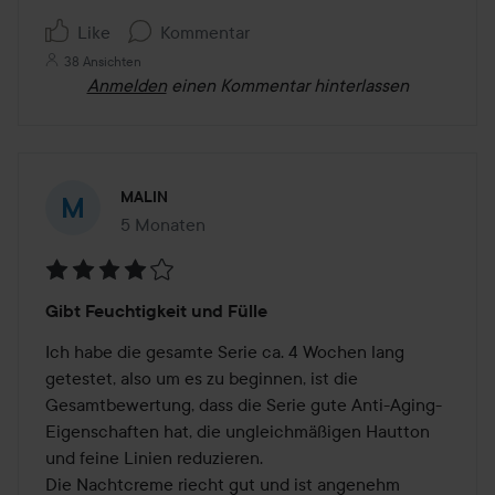
Like
Kommentar
38 Ansichten
Anmelden
einen Kommentar hinterlassen
MALIN
5 Monaten
Der Beitrag wurde 5 Monaten erstellt
Bewertung:
Gibt Feuchtigkeit und Fülle
4
von
Ich habe die gesamte Serie ca. 4 Wochen lang 
5
getestet, also um es zu beginnen, ist die 
Gesamtbewertung, dass die Serie gute Anti-Aging-
Eigenschaften hat, die ungleichmäßigen Hautton 
und feine Linien reduzieren.

Die Nachtcreme riecht gut und ist angenehm 