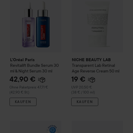
L'Oréal Paris
NICHE BEAUTY LAB
Revitalift
Bundle Serum 30
Transparent Lab
Retinal
ml & Night Serum 30 ml
Age Reverse Cream
50 ml
42,90 €
19 €
Empfohlener Preis 20,50 €
Ohne Paketpreis: 47,71 €
UVP 20,50 €
(42,90 € St.)
(38 € / 100 ml)
KAUFEN
KAUFEN
5
Eucerin
Hyaluron-Filler + Elasticity
L'Oréal Paris
Day & Night Cream Gift
Revitalift
Filler E
(5