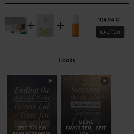
104,94 €
KAUFEN
Looks
SEKTION ÜBERSPRINGEN
MEINE
ZEIT FÜR EIN
FAVORITEN – SEIT
PAAR ACTIVES 💫
ICH...