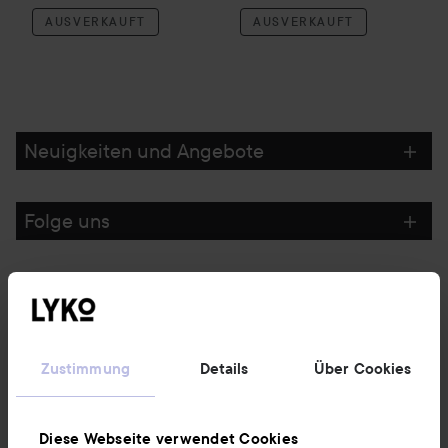
AUSVERKAUFT
AUSVERKAUFT
Neuigkeiten und Angebote
Folge uns
Kundenservice
Informationen
Zustimmung
Details
Über Cookies
Ebenfalls interessant
Diese Webseite verwendet Cookies