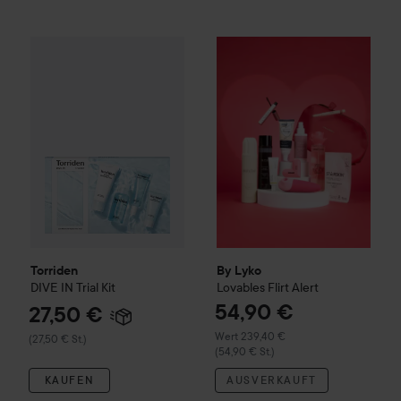
27,50 €
54
Torriden
DIVE IN
Trial Kit
Wert 2
(27,50 € St.)
By Lyko
Lovables
Flirt Alert
(54,
Torriden
By Lyko
DIVE IN
Trial Kit
Lovables
Flirt Alert
54,90 €
27,50 €
Wert 239,40 €
(27,50 € St.)
(54,90 € St.)
KAUFEN
AUSVERKAUFT