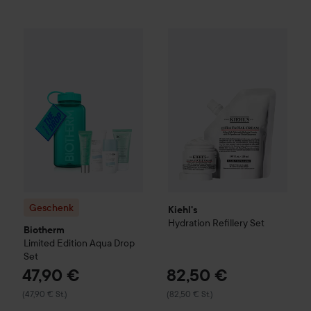
47,90 €
Geschenk
Biotherm
Limited Edition
Kiehl's
Aqua Drop Set
Hydration Refillery Set
(47,90 € St.)
Geschenk
Kiehl's
Hydration Refillery Set
Biotherm
Limited Edition
Aqua Drop
Set
47,90 €
82,50 €
(47,90 € St.)
(82,50 € St.)