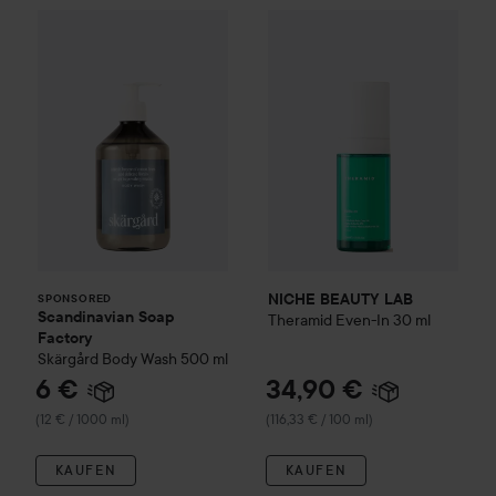
Scandinavian Soap Factory
NICHE BEAUTY LAB
Skärgård
Body Wash
Theramid
50
SPONSORED
NICHE BEAUTY LAB
SPONSORED
Scandinavian Soap
Theramid
Even-In
30 ml
Factory
Skärgård
Body Wash
500 ml
6 €
34,90 €
(12 € / 1000 ml)
(116,33 € / 100 ml)
KAUFEN
KAUFEN