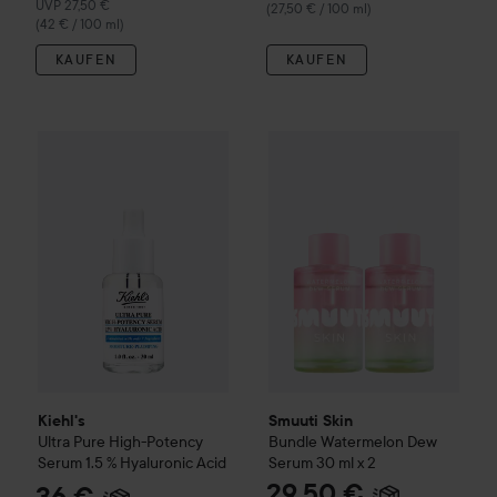
Empfohlener Preis 27,50 €
UVP 27,50 €
(27,50 € / 100 ml)
(42 € / 100 ml)
KAUFEN
KAUFEN
Kiehl's
Ultra Pure High-Potency Serum 1.5 % Hyaluronic Aci
Smuuti Skin
Bundle Watermel
Kiehl's
Smuuti Skin
Ultra Pure High-Potency
Bundle Watermelon Dew
Serum 1.5 % Hyaluronic Acid
Serum 30 ml x 2
29,50 €