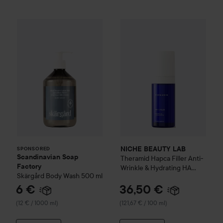
langanhaltende Glashaut-Basis abschließen.
30 ml
Scandinavian Soap Factory
NICHE BEAUTY LAB
Skärgård
Body Wash
Theramid
50
SPONSORED
NICHE BEAUTY LAB
SPONSORED
Scandinavian Soap
Theramid
Hapca Filler Anti-
Factory
Wrinkle & Hydrating HA
Skärgård
Body Wash
500 ml
Treatment
30 ml
6 €
36,50 €
(12 € / 1000 ml)
(121,67 € / 100 ml)