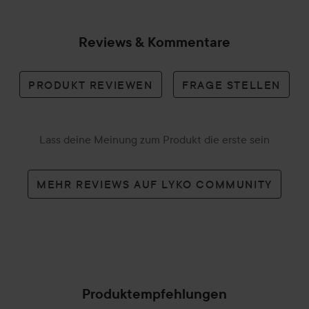
TIPPS
Reviews & Kommentare
Verwendest du Säuren (wie Pads oder Toner) als aktiven
Schritt in deiner Routine? Wir empfehlen, unser Konzentrat
PRODUKT REVIEWEN
FRAGE STELLEN
nach deiner Säurebehandlung und vor deiner
Feuchtigkeitscreme aufzutragen. Dies hilft, deine Haut zu
beruhigen, das Risiko von Reizungen zu reduzieren und die
Lass deine Meinung zum Produkt die erste sein
Ergebnisse deiner aktiven Schritte zu verbessern.
Glashaut-Foundation-Hack:
MEHR REVIEWS AUF LYKO COMMUNITY
Schritt 1: Mische einen Tropfen des Hyaluronic Fix
Extreme4 Concentrate mit 2-3 Pumpstößen Foundation,
gründlich auf dem Handrücken oder auf einer Palette
vermischen.
Schritt 2: Mit den Fingern oder einem Pinsel auftragen, mit
Produktempfehlungen
einem feuchten Make-Up-Schwamm für die ultimative