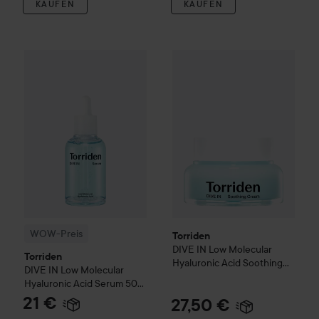
KAUFEN
KAUFEN
WOW-Preis
Torriden
DIVE IN
Low Molecular Hyaluronic Acid
Torriden
DIVE IN
Low Molecula
WOW-Preis
Torriden
DIVE IN
Low Molecular
Torriden
Hyaluronic Acid Soothing
DIVE IN
Low Molecular
Cream
100 ml
Hyaluronic Acid Serum
50
ml
21 €
27,50 €