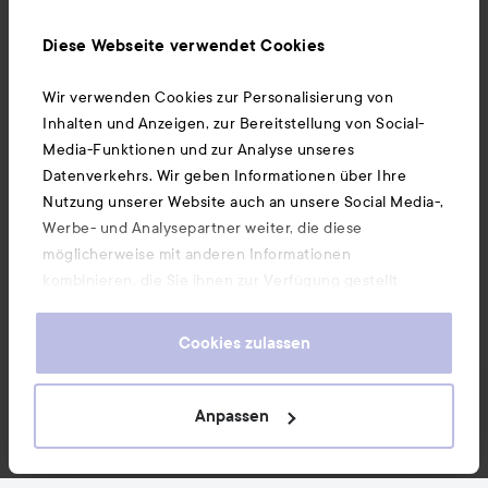
Ebenfalls interessant
Diese Webseite verwendet Cookies
Wir verwenden Cookies zur Personalisierung von
Unsere App herunterladen
Inhalten und Anzeigen, zur Bereitstellung von Social-
Media-Funktionen und zur Analyse unseres
Datenverkehrs. Wir geben Informationen über Ihre
Nutzung unserer Website auch an unsere Social Media-,
Werbe- und Analysepartner weiter, die diese
möglicherweise mit anderen Informationen
kombinieren, die Sie ihnen zur Verfügung gestellt
haben oder die sie durch Ihre Nutzung ihrer Dienste
gesammelt haben. Wenn Sie unsere Website weiterhin
Cookies zulassen
nutzen, stimmen Sie damit der Verwendung von
Cookies zu. Informationen darüber, wie Sie Ihre Cookie-
Einstellungen ändern können, finden Sie in unseren
Anpassen
Cookie-Richtlinien.
Copyright 2026