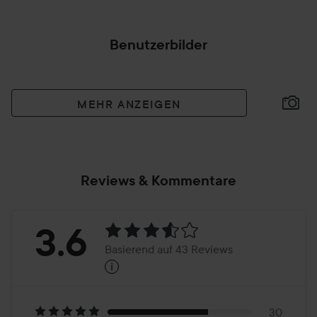
Benutzerbilder
MEHR ANZEIGEN
Reviews & Kommentare
Bewertung:
3.6
Basierend auf 43 Reviews
i
3.6
Basierend
30