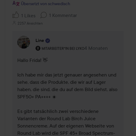
Übersetzt von schwedisch
1 Kommentar
1 Likes
2257 Ansichten
Line
Rolle des Benutzers: Mitarbeiter*in bei Lyko.
4 Monaten
Kommentaren lades 4 
MITARBEITER*IN BEI LYKO
Hallo Frida! 👋

Ich habe mir das jetzt genauer angesehen und 
sehe, dass die Produkte, die wir auf Lager 
haben, die sind, die du auf dem Bild siehst, also 
SPF50+ PA++++ ☀️

Es gibt tatsächlich zwei verschiedene 
Varianten der Round Lab Birch Juice 
Sonnencreme. Auf der eigenen Webseite von 
Round Lab wird die SPF 45+ Broad Spectrum-