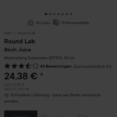
10 Looks
16 Benutzerbilder
Start
Round Lab
Round Lab
Birch Juice
Moisturizing Sunscreen SPF50+
50 ml
43 Bewertungen
,
Durchschnittlich 3.6
Weiter zu Reviews & Kommentare
24,38 €
*
Empfohlener Preis 32,50 €
UVP 32,50 €
(48,76 € / 100 ml)
Schnellere Lieferung - kann aus Berlin verschickt
werden.