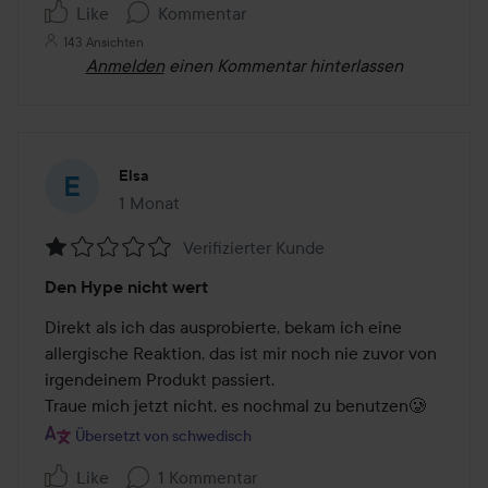
Like
Kommentar
143 Ansichten
Anmelden
einen Kommentar hinterlassen
Elsa
1 Monat
Der Beitrag wurde 1 Monat erstellt
Verifizierter Kunde
Bewertung:
Den Hype nicht wert
1
von
Direkt als ich das ausprobierte, bekam ich eine 
5
allergische Reaktion, das ist mir noch nie zuvor von 
irgendeinem Produkt passiert.

Traue mich jetzt nicht, es nochmal zu benutzen🥲
Übersetzt von schwedisch
Like
1 Kommentar