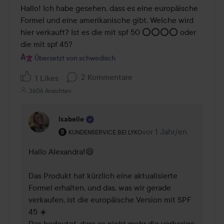
Hallo! Ich habe gesehen, dass es eine europäische 
Formel und eine amerikanische gibt. Welche wird 
hier verkauft? Ist es die mit spf 50 ⭕️⭕️⭕️⭕️ oder 
die mit spf 45?
Übersetzt von schwedisch
2 Kommentare
1 Likes
3606 Ansichten
Isabelle
Rolle des Benutzers: Kundenservice bei Lyko.
vor 1 Jahr/en
Kommentaren lades vor
KUNDENSERVICE BEI LYKO
Hallo Alexandra!😄

Das Produkt hat kürzlich eine aktualisierte 
Formel erhalten, und das, was wir gerade 
verkaufen, ist die europäische Version mit SPF 
45 ☀️

Das bedeutet, dass es nicht mehr die vorherige 