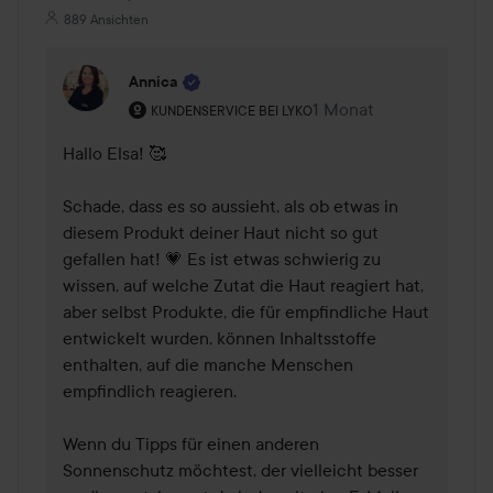
889 Ansichten
Annica
Rolle des Benutzers: Kundenservice bei Lyko.
1 Monat
Kommentaren lades 1 
KUNDENSERVICE BEI LYKO
Hallo Elsa! 🥰 

Schade, dass es so aussieht, als ob etwas in 
diesem Produkt deiner Haut nicht so gut 
gefallen hat! 💗 Es ist etwas schwierig zu 
wissen, auf welche Zutat die Haut reagiert hat, 
aber selbst Produkte, die für empfindliche Haut 
entwickelt wurden, können Inhaltsstoffe 
enthalten, auf die manche Menschen 
empfindlich reagieren.

Wenn du Tipps für einen anderen 
Sonnenschutz möchtest, der vielleicht besser 