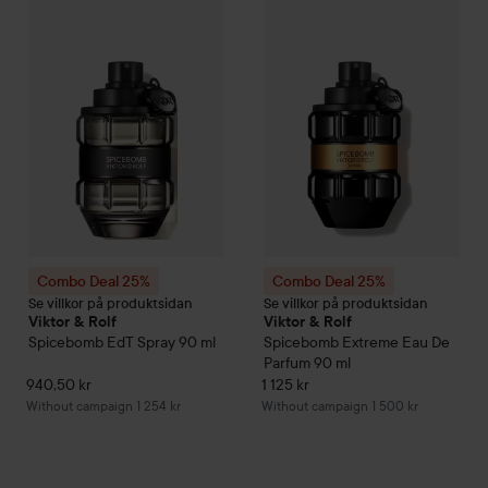
Combo Deal 25%
Viktor & Rolf
Spicebomb
Combo Deal 25%
EdT Spray
Viktor & Rolf
90 ml
Withou
Combo Deal 25%
Combo Deal 25%
Se villkor på produktsidan
Se villkor på produktsidan
Viktor & Rolf
Viktor & Rolf
Spicebomb
EdT Spray
90 ml
Spicebomb Extreme Eau De
Parfum
90 ml
940,50 kr
1 125 kr
Without campaign 1 254 kr
Without campaign 1 500 kr