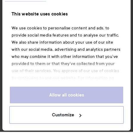
Information
This website uses cookies
Also of interest
We use cookies to personalise content and ads, to
provide social media features and to analyse our traffic.
We also share information about your use of our site
with our social media, advertising and analytics partners
who may combine it with other information that you’ve
provided to them or that they’ve collected from your
use of their services. You approve of our use of cookies
by continuing to use our website. For information on
how to change your cookie settings, see our
Cookie
.
Policy
Allow all cookies
Copyright 2026
Customize