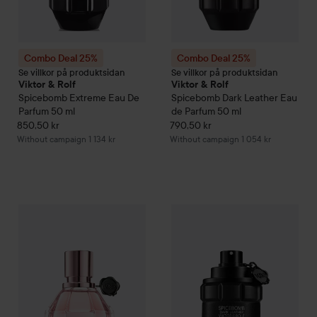
Combo Deal 25%
Combo Deal 25%
Se villkor på produktsidan
Se villkor på produktsidan
Viktor & Rolf
Viktor & Rolf
Spicebomb Extreme Eau De
Spicebomb
Dark Leather Eau
Parfum
50 ml
de Parfum
50 ml
850,50 kr
790,50 kr
Without campaign 1 134 kr
Without campaign 1 054 kr
97
Combo Deal 25%
Viktor & Rolf
Flowerbomb
Combo Deal 25%
EdP Spray
Viktor & Rolf
50 ml
With