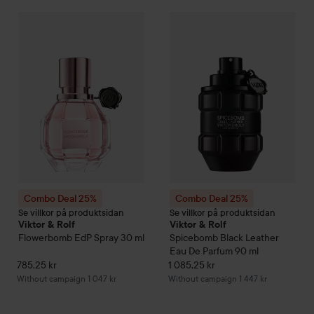
78
Combo Deal 25%
Viktor & Rolf
Flowerbomb
Combo Deal 25%
EdP Spray
Viktor & Rolf
30 ml
With
Combo Deal 25%
Combo Deal 25%
Se villkor på produktsidan
Se villkor på produktsidan
Viktor & Rolf
Viktor & Rolf
Flowerbomb
EdP Spray
30 ml
Spicebomb Black Leather
Eau De Parfum
90 ml
785,25 kr
1 085,25 kr
Without campaign 1 047 kr
Without campaign 1 447 kr