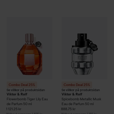
Combo Deal 25%
Viktor & Rolf
Flowerbomb
Combo Deal 25%
Tiger Lily Eau de 
Viktor & Rolf
Combo Deal 25%
Combo Deal 25%
Se villkor på produktsidan
Se villkor på produktsidan
Viktor & Rolf
Viktor & Rolf
Flowerbomb
Tiger Lily Eau
Spicebomb
Metallic Musk
de Parfum
50 ml
Eau de Parfum
50 ml
1 121,25 kr
888,75 kr
Without campaign 1 495 kr
Without campaign 1 185 kr