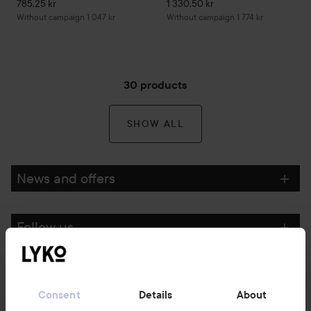
785,25 kr
1 330,50 kr
Without campaign 1 047 kr
Without campaign 1 774 kr
30 products
SHOW ALL
News and offers
Follow us
Customer service
Consent
Details
About