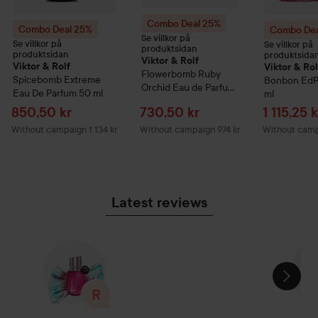
Combo Deal 25%
Combo Deal 25%
Combo Dea
Se villkor på
Se villkor på
Se villkor på
produktsidan
produktsidan
produktsida
Viktor & Rolf
Viktor & Rolf
Viktor & Rol
Flowerbomb Ruby
Spicebomb Extreme
Bonbon
EdP
Orchid Eau de Parfum
Eau De Parfum
50 ml
ml
30 ml
Sale price
Sale price
Sale pric
850,50 kr
730,50 kr
1 115,25 k
Without campaign 1 134 kr
Without campaign 974 kr
Without campa
Latest reviews
SKIP SECTION