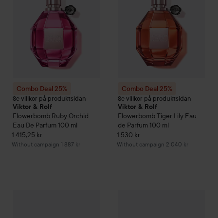
Combo Deal 25%
Combo Deal 25%
Se villkor på produktsidan
Se villkor på produktsidan
Viktor & Rolf
Viktor & Rolf
Flowerbomb Ruby Orchid
Flowerbomb
Tiger Lily Eau
Eau De Parfum
100 ml
de Parfum
100 ml
1 415,25 kr
1 530 kr
Without campaign 1 887 kr
Without campaign 2 040 kr
Combo Deal 25%
Viktor & Rolf
Spicebomb Night Vision Eau d
Combo Deal 25%
Viktor & Rolf