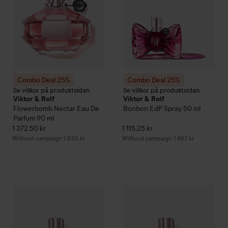
Combo Deal 25%
Combo Deal 25%
Se villkor på produktsidan
Se villkor på produktsidan
Viktor & Rolf
Viktor & Rolf
Flowerbomb Nectar Eau De
Bonbon
EdP Spray
50 ml
Parfum
90 ml
1 372,50 kr
1 115,25 kr
Without campaign 1 830 kr
Without campaign 1 487 kr
Combo Deal 25%
Viktor & Rolf
Flowerbomb Ruby Orchid Eau 
Combo Deal 25%
Viktor & Rolf