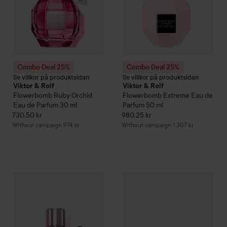
Combo Deal 25%
Combo Deal 25%
Se villkor på produktsidan
Se villkor på produktsidan
Viktor & Rolf
Viktor & Rolf
Flowerbomb Ruby Orchid
Flowerbomb
Extreme Eau de
Eau de Parfum
30 ml
Parfum
50 ml
730,50 kr
980,25 kr
Without campaign 974 kr
Without campaign 1 307 kr
Combo Deal 25%
Viktor & Rolf
Flowerbomb Nectar Eau De Pa
Combo Deal 25%
Viktor & Rolf