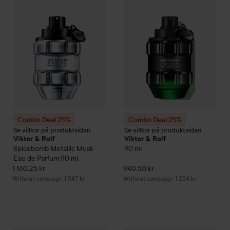
Combo Deal 25%
Combo Deal 25%
Se villkor på produktsidan
Se villkor på produktsidan
Viktor & Rolf
Viktor & Rolf
Spicebomb
Metallic Musk
90 ml
Eau de Parfum
90 ml
1 160,25 kr
940,50 kr
Without campaign 1 547 kr
Without campaign 1 254 kr
940