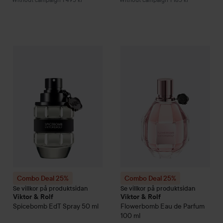
785,
Combo Deal 25%
Viktor & Rolf
Spicebomb
Combo Deal 25%
EdT Spray
Viktor & Rolf
50 ml
Withou
Combo Deal 25%
Combo Deal 25%
Se villkor på produktsidan
Se villkor på produktsidan
Viktor & Rolf
Viktor & Rolf
Spicebomb
EdT Spray
50 ml
Flowerbomb
Eau de Parfum
100 ml