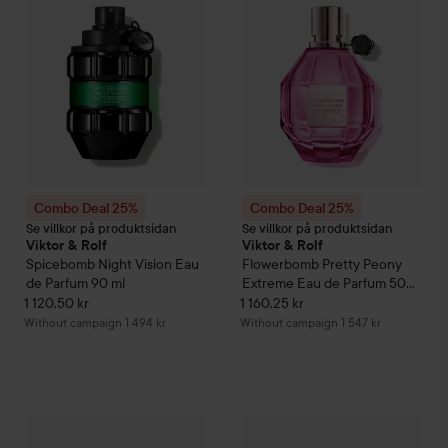
Combo Deal 25%
Combo Deal 25%
Se villkor på produktsidan
Se villkor på produktsidan
Viktor & Rolf
Viktor & Rolf
Spicebomb Night Vision Eau
Flowerbomb
Pretty Peony
de Parfum
90 ml
Extreme Eau de Parfum
50
ml
1 120,50 kr
1 160,25 kr
Without campaign 1 494 kr
Without campaign 1 547 kr
Combo Deal 25%
Viktor & Rolf
Spicebomb
Combo Deal 25%
Metallic Musk Eau
Viktor & Rolf