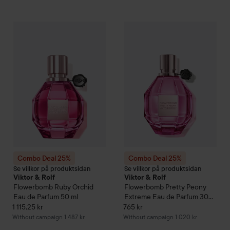
Combo Deal 25%
Viktor & Rolf
Flowerbomb Ruby Orchid Eau 
Combo Deal 25%
Viktor & Rolf
Combo Deal 25%
Combo Deal 25%
Se villkor på produktsidan
Se villkor på produktsidan
Viktor & Rolf
Viktor & Rolf
Flowerbomb Ruby Orchid
Flowerbomb
Pretty Peony
Eau de Parfum
50 ml
Extreme Eau de Parfum
30
ml
1 115,25 kr
765 kr
Without campaign 1 487 kr
Without campaign 1 020 kr