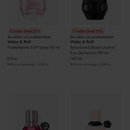
Combo Deal 25%
Combo Deal 25%
Se villkor på produktsidan
Se villkor på produktsidan
Viktor & Rolf
Viktor & Rolf
Flowerbomb
EdP Spray
50 ml
Spicebomb Black Leather
Eau De Parfum
150 ml
975 kr
1 401 kr
Without campaign 1 300 kr
Without campaign 1 868 kr
Combo Deal 25%
Viktor & Rolf
Flowerbomb Ruby Orchid Eau 
Combo Deal 25%
Viktor & Rolf