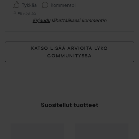
Tykkää
Kommentoi
95 näyttöä
Kirjaudu
lähettääksesi kommentin
KATSO LISÄÄ ARVIOITA LYKO
COMMUNITYSSA
Suositellut tuotteet
By Lyko
Tan-formation Self Tan Mist
Azure Tan
Tan Drying Powder
12,90 €
SPONSOROITU