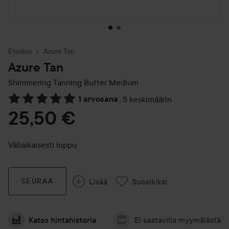
Etusivu
Azure Tan
Azure Tan
Shimmering Tanning Butter Medium
1 arvosana
,
5 keskimäärin
Siirtyä jhk Arvosana & kommentit
25,50 €
Väliaikaisesti loppu
Lisää
Suosikiksi
SEURAA
Katso hintahistoria
Ei saatavilla myymälästä