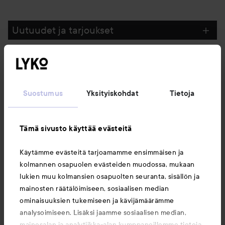
Uutuudet ja tarjoukset
Seuraa meitä
Suostumus
Yksityiskohdat
Tietoja
Asiakaspalvelu
Tämä sivusto käyttää evästeitä
Tietoja
Käytämme evästeitä tarjoamamme ensimmäisen ja
kolmannen osapuolen evästeiden muodossa, mukaan
Saattaisit myös tykätä
lukien muu kolmansien osapuolten seuranta, sisällön ja
mainosten räätälöimiseen, sosiaalisen median
ominaisuuksien tukemiseen ja kävijämäärämme
analysoimiseen. Lisäksi jaamme sosiaalisen median,
mainosalan ja analytiikka-alan kumppaneillemme tietoja