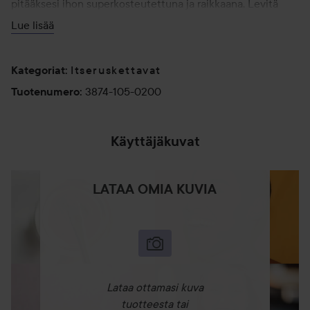
pitääksesi ihon superkosteutettuna ja raikkaana. Levitä
pyörivin liikkein parhaan, raidattoman lopputuloksen
Lue lisää
saavuttamiseksi. Pese kädet käytön jälkeen.
200 ml
Itseruskettavat
Kategoriat
:
3874-105-0200
Tuotenumero
:
Käyttäjäkuvat
LATAA OMIA KUVIA
Lataa ottamasi kuva
tuotteesta tai