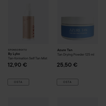
Azure Tan
SPONSOROITU
By Lyko
Tan Drying Powder
125 ml
Tan-formation Self Tan Mist
12,90 €
25,50 €
OSTA
OSTA
Azure Tan
Colour Boost Tan Drops
Azure Tan
30 ml
Applicator Mitt
25,50 €
8,90