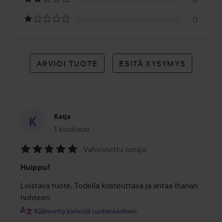
0
ARVIOI TUOTE
ESITÄ KYSYMYS
Katja
1 kuukausi
Viesti luotiin 1 kuukausi
Vahvistettu ostaja
Arvosana:
Huippu!
5
/
Loistava tuote. Todella kosteuttava ja antaa ihanan 
5
hohteen
Käännetty kielestä ruotsinkielinen