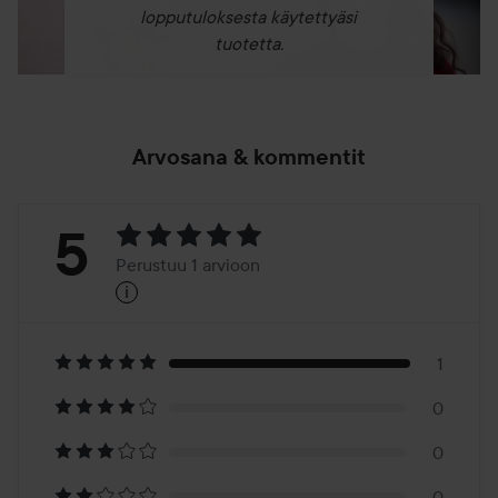
lopputuloksesta käytettyäsi
tuotetta.
Arvosana & kommentit
Arvosana:
5
Perustuu 1 arvioon
i
5
Perustuu
1
1
0
arvioon
0
0