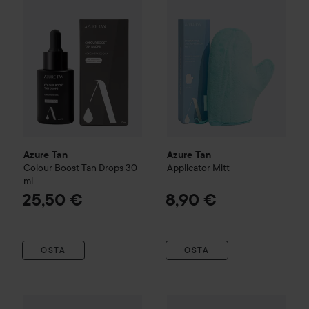
Azure Tan
Azure Tan
Colour Boost Tan Drops
30
Applicator Mitt
ml
25,50 €
8,90 €
OSTA
OSTA
Azure Tan
Smooth & Remove Tan Exfoliating Scrub
Isle Of Paradise
Self Tanning 
200 ml
1