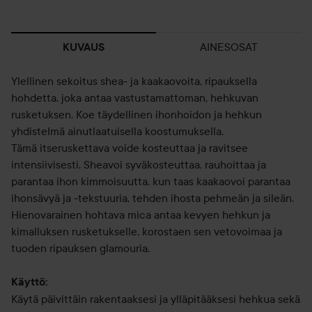
AINESOSAT
KUVAUS
Ylellinen sekoitus shea- ja kaakaovoita, ripauksella
hohdetta, joka antaa vastustamattoman, hehkuvan
rusketuksen. Koe täydellinen ihonhoidon ja hehkun
yhdistelmä ainutlaatuisella koostumuksella.
Tämä itseruskettava voide kosteuttaa ja ravitsee
intensiivisesti. Sheavoi syväkosteuttaa, rauhoittaa ja
parantaa ihon kimmoisuutta, kun taas kaakaovoi parantaa
ihonsävyä ja -tekstuuria, tehden ihosta pehmeän ja sileän.
Hienovarainen hohtava mica antaa kevyen hehkun ja
kimalluksen rusketukselle, korostaen sen vetovoimaa ja
tuoden ripauksen glamouria.
Käyttö:
Käytä päivittäin rakentaaksesi ja ylläpitääksesi hehkua sekä