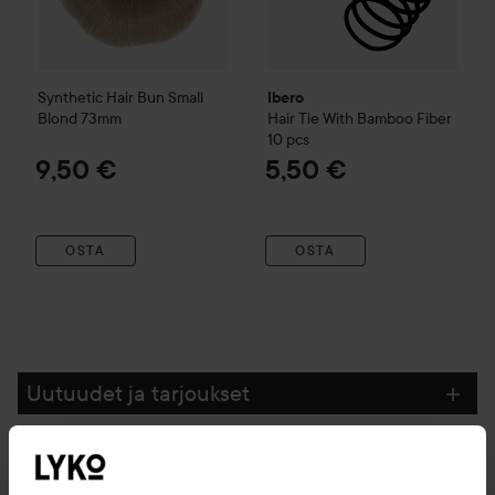
Synthetic Hair Bun
Small
Ibero
Blond 73mm
Hair Tie With Bamboo Fiber
10 pcs
9,50 €
5,50 €
OSTA
OSTA
Uutuudet ja tarjoukset
Seuraa meitä