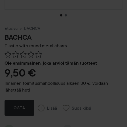
Etusivu
BACHCA
BACHCA
Elastic with round metal charm
Siirtyä jhk Arvosana & kommentit
Ole ensimmäinen, joka arvioi tämän tuotteet
9,50 €
Ilmainen toimitusmahdollisuus alkaen 30 €, voidaan
lähettää heti
Lisää
Suosikiksi
OSTA