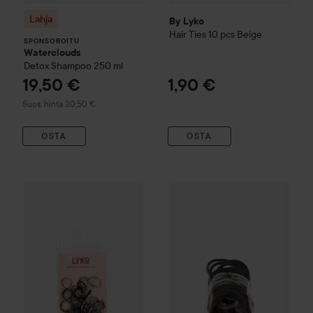
Lahja
By Lyko
Hair Ties 10 pcs
Beige
SPONSOROITU
Waterclouds
Detox
Shampoo
250 ml
19,50 €
1,90 €
Suositeltu hinta 20,50 €
Suos. hinta 20,50 €
OSTA
OSTA
By Lyko
Mini Hair Ties 100 pcs
Avalea
Hiuslenkit 24 kpl 4 mm
1,90 €