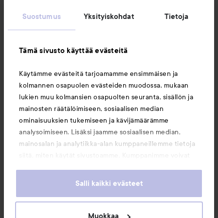
Suostumus
Yksityiskohdat
Tietoja
Asiakaspalvelu
Tämä sivusto käyttää evästeitä
Tietoja
Käytämme evästeitä tarjoamamme ensimmäisen ja
kolmannen osapuolen evästeiden muodossa, mukaan
Saattaisit myös tykätä
lukien muu kolmansien osapuolten seuranta, sisällön ja
mainosten räätälöimiseen, sosiaalisen median
ominaisuuksien tukemiseen ja kävijämäärämme
analysoimiseen. Lisäksi jaamme sosiaalisen median,
mainosalan ja analytiikka-alan kumppaneillemme tietoja
siitä, miten käytät sivustoamme. Kumppanimme voivat
yhdistää näitä tietoja muihin tietoihin, joita olet antanut
heille tai joita on kerätty, kun olet käyttänyt heidän
Salli kaikki evästeet
palvelujaan. Käyttämällä sivustoamme, hyväksyt
evästeiden käytön.
Muokkaa