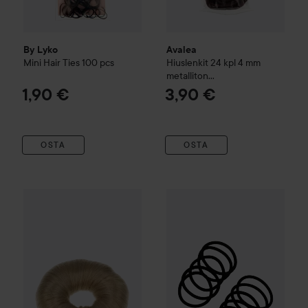
By Lyko
Avalea
Mini Hair Ties 100 pcs
Hiuslenkit 24 kpl 4 mm
metalliton
Musta/harmaa/ruskea
1,90 €
3,90 €
OSTA
OSTA
Synthetic Hair Bun
Small Blond 73mm
Ibero
Hair Tie With Bamboo Fi
9,50 €