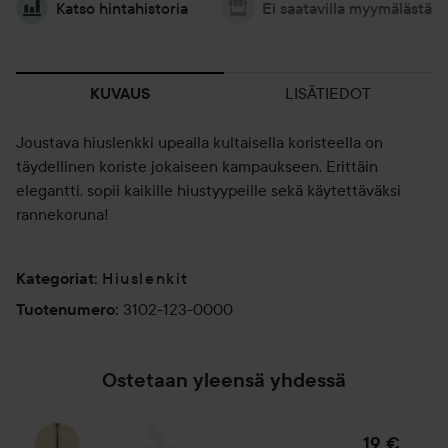
Katso hintahistoria
Ei saatavilla myymälästä
LISÄTIEDOT
KUVAUS
Joustava hiuslenkki upealla kultaisella koristeella on
täydellinen koriste jokaiseen kampaukseen. Erittäin
elegantti, sopii kaikille hiustyypeille sekä käytettäväksi
rannekoruna!
Hiuslenkit
Kategoriat
:
3102-123-0000
Tuotenumero
:
Ostetaan yleensä yhdessä
19 €