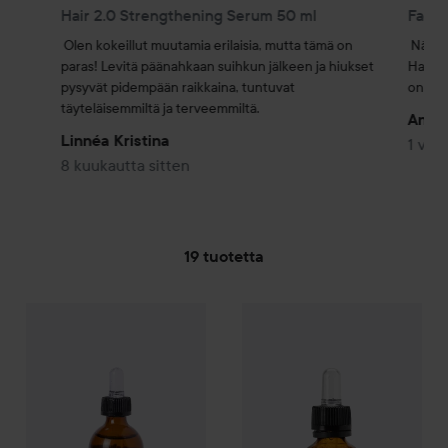
Hair 2.0 Strengthening Serum 50 ml
Face 
Olen kokeillut muutamia erilaisia, mutta tämä on 
Näkyvi
paras! Levitä päänahkaan suihkun jälkeen ja hiukset 
Harmill
pysyvät pidempään raikkaina, tuntuvat 
on vai
täyteläisemmiltä ja terveemmiltä.
Anna
Linnéa Kristina
1 vuot
8 kuukautta sitten
19 tuotetta
Bioearth
SIIRTYÄ JHK SUODATA
Hair 2.0
Strengthening Serum
Bioearth
50 ml
Elementa
Glycolic Ac
14,50 €