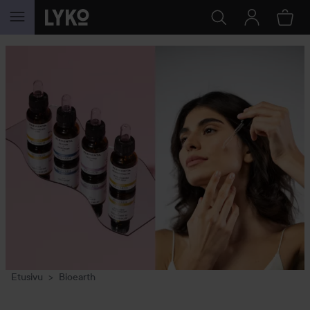
SIIRTYÄ JHK SISÄLTÖÖN
Etusivu
Bioearth