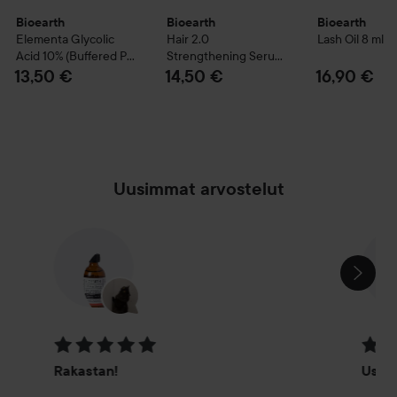
Bioearth
Bioearth
Bioearth
Elementa
Glycolic
Hair 2.0
Lash Oil
8 ml
Acid 10% (Buffered Ph
Strengthening Serum
4) Booster
15 ml
50 ml
13,50 €
14,50 €
16,90 €
Uusimmat arvostelut
OHITA OSIO
Arvosana: 5 / 5
Arvosa
Rakastan!
Usko