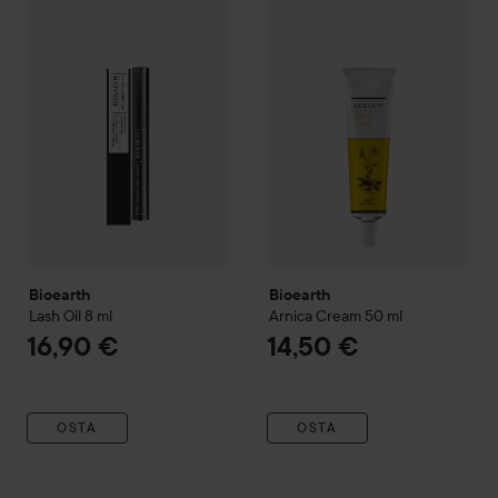
Bioearth
Lash Oil
8 ml
Bioearth
Arnica Cream
50 ml
16,90 €
1
Bioearth
Bioearth
Lash Oil
8 ml
Arnica Cream
50 ml
16,90 €
14,50 €
OSTA
OSTA