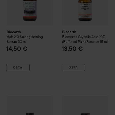
Bioearth
Bioearth
Hair 2.0
Strengthening
Elementa
Glycolic Acid 10%
Serum
50 ml
(Buffered Ph 4) Booster
15 ml
14,50 €
13,50 €
OSTA
OSTA
Bioearth
Hair 2.0
Purifying Shampoo
Bioearth
250 ml
Hair 2.0
Styling Foam
15,90 €