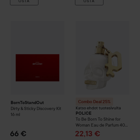
OSTA
OSTA
BornToStandOut
Dirty & Sticky Discovery Kit
16 ml
66 €
Combo Deal 25%
POLICE
To B
Combo Deal 25%
BornToStandOut
Katso ehdot tuotesivulta
Dirty & Sticky Discovery Kit
POLICE
16 ml
To Be
Born To Shine for
Woman Eau de Parfum
40
ml
Tarjoushinta
66 €
22,13 €