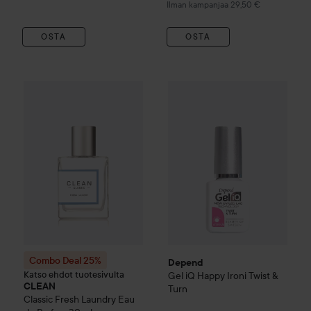
Ilman kampanjaa 29,50 €
OSTA
OSTA
Depend
Gel iQ
Happy Ironi
Twi
Combo Deal 25%
CLEAN
Classic
Fresh Laundry Eau de Parf
Combo Deal 25%
Depend
Katso ehdot tuotesivulta
Gel iQ
Happy Ironi
Twist &
CLEAN
Turn
Classic
Fresh Laundry Eau