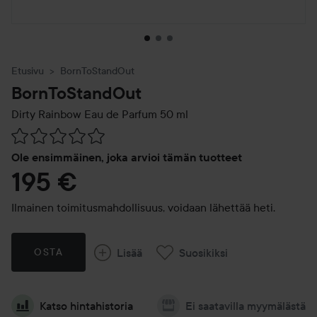
Etusivu
BornToStandOut
BornToStandOut
Dirty Rainbow Eau de Parfum
50 ml
Siirtyä jhk Arvosana & kommentit
Ole ensimmäinen, joka arvioi tämän tuotteet
195 €
Ilmainen toimitusmahdollisuus, voidaan lähettää heti.
Lisää
Suosikiksi
OSTA
Katso hintahistoria
Ei saatavilla myymälästä