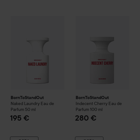
BornToStandOut
Naked Laundry Eau de Parfum
BornToStandOut
Indecent Ch
50 ml
195 €
BornToStandOut
BornToStandOut
Naked Laundry Eau de
Indecent Cherry Eau de
Parfum
50 ml
Parfum
100 ml
195 €
280 €