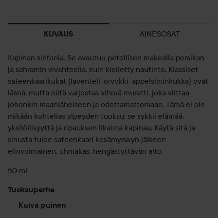
AINESOSAT
KUVAUS
Kapinan sinfonia. Se avautuu petollisen makealla persikan
ja sahramin vivahteella, kuin kielletty nautinto. Klassiset
sateenkaarikukat (laventeli, orvokki, appelsiininkukka) ovat
läsnä, mutta niitä varjostaa vihreä muratti, joka viittaa
johonkin maanläheiseen ja odottamattomaan. Tämä ei ole
mikään kohtelias ylpeyden tuoksu; se sykkii elämää,
yksilöllisyyttä ja ripauksen likaista kapinaa. Käytä sitä ja
sinusta tulee sateenkaari kesämyrskyn jälkeen -
elinvoimainen, uhmakas, hengästyttävän aito.
50 ml
Tuoksuperhe
Kuiva puinen