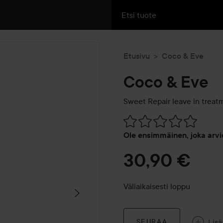
Etusivu
Coco & Eve
Coco & Eve
Sweet Repair leave in treat
Siirtyä jhk Arvosana & komm
Ole ensimmäinen, joka arvi
30,90 €
Väliaikaisesti loppu
Lisä
SEURAA