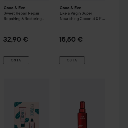
Coco & Eve
Coco & Eve
Sweet Repair
Repair
Like a Virgin
Super
Repairing & Restoring
Nourishing Coconut & Fig
Hair Masque
212 ml
Hair Masque Travel Size
60 ml
32,90 €
15,50 €
OSTA
OSTA
Tarjoushint
Coco & Eve
Like a Virgin
Oh My Hair Kit
20,03 €
28,90 €
fessionals
Ultimate Repair
Protective Leave-in
Combo Deal 25%
95 ml
Wella Professiona
Ilman kampanjaa 26,70 