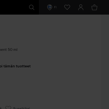
FI
ment
50 ml
entit
oi tämän tuotteet
ä
Suosikiksi