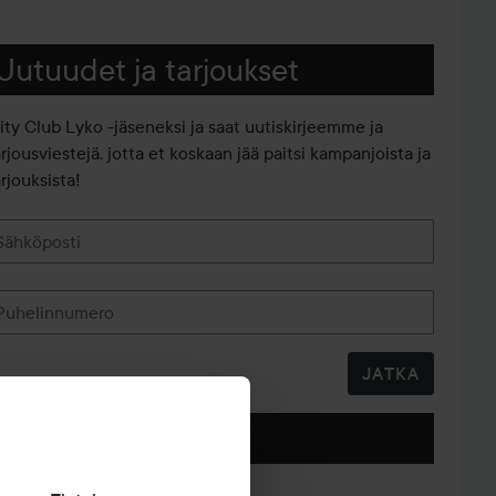
Uutuudet ja tarjoukset
iity Club Lyko -jäseneksi ja saat uutiskirjeemme ja
arjousviestejä, jotta et koskaan jää paitsi kampanjoista ja
rjouksista!
Sähköposti
Puhelinnumero
JATKA
Seuraa meitä