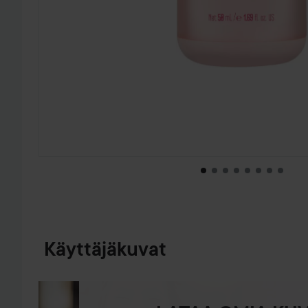
SIIRTYÄ JHK TUOTETIEDOT
Käyttäjäkuvat