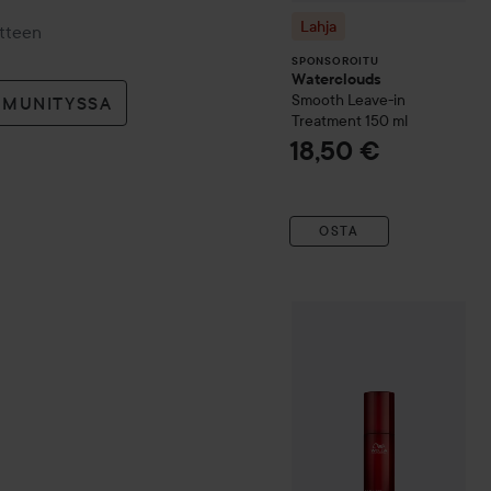
Lahja
otteen
SPONSOROITU
Waterclouds
Smooth Leave-in
MMUNITYSSA
Treatment
150 ml
18,50 €
OSTA
Combo Deal 25%
Wella Pro