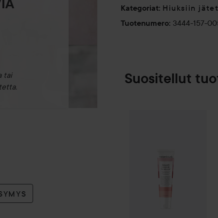
IA
Hiuksiin jäte
Kategoriat
:
3444-157-0
Tuotenumero
:
 tai
Suositellut tuo
etta.
Lahja
Waterclo
SPONSOROITU
YSYMYS