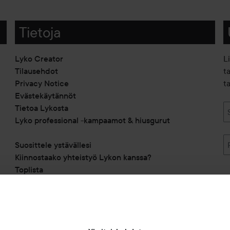
Tietoja
Lyko Creator
L
Tilausehdot
t
Privacy Notice
ta
Evästekäytännöt
Tietoa Lykosta
Lyko professional -kampaamot & hiusgurut
Suosittele ystävällesi
Kiinnostaako yhteistyö Lykon kanssa?
Toplista
Alennuskoodit
Saavutettavuusseloste
Michael Edwards Fragrances of the World