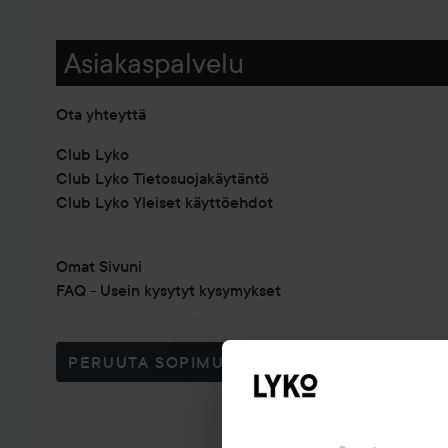
Asiakaspalvelu
Ota yhteyttä
Club Lyko
Club Lyko Tietosuojakäytäntö
Club Lyko Yleiset käyttöehdot
Omat Sivuni
FAQ - Usein kysytyt kysymykset
PERUUTA SOPIMUS TÄSTÄ