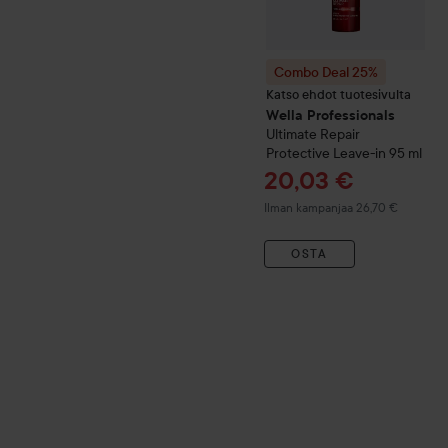
Combo Deal 25%
Katso ehdot tuotesivulta
Wella Professionals
Ultimate Repair
Protective Leave-in
95 ml
Tarjoushinta
20,03 €
Ilman kampanjaa 26,70 €
OSTA