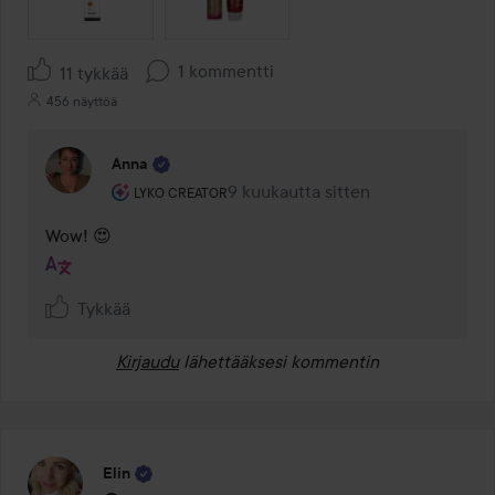
1 kommentti
11 tykkää
456 näyttöä
Anna
Käyttäjän rooli: Lyko Creator.
9 kuukautta sitten
Kommentti lisättiin 9 kuukautta si
LYKO CREATOR
Wow! 😍
Tykkää
Kirjaudu
lähettääksesi kommentin
Elin