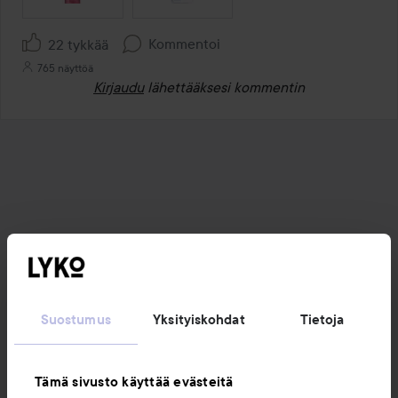
Kommentoi
22 tykkää
765 näyttöä
Kirjaudu
lähettääksesi kommentin
Suostumus
Yksityiskohdat
Tietoja
Tämä sivusto käyttää evästeitä