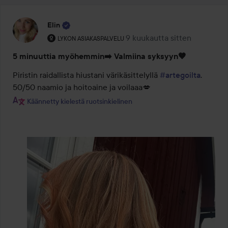
Elin
Käyttäjän rooli: Lykon asiakaspalvelu .
9 kuukautta sitten
Viesti luotiin 9 kuukautta sit
LYKON ASIAKASPALVELU
5 minuuttia myöhemmin➡️ Valmiina syksyyn🤎
Piristin raidallista hiustani värikäsittelyllä 
#artegoilta
. 
50/50 naamio ja hoitoaine ja voilaaa💋
Käännetty kielestä ruotsinkielinen