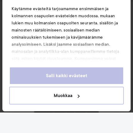
Käytämme evästeitä tarjoamamme ensimmäisen ja
Uutuudet ja tarjoukset
kolmannen osapuolen evästeiden muodossa, mukaan
lukien muu kolmansien osapuolten seuranta, sisällön ja
mainosten räätälöimiseen, sosiaalisen median
Seuraa meitä
ominaisuuksien tukemiseen ja kävijämäärämme
analysoimiseen. Lisäksi jaamme sosiaalisen median,
mainosalan ja analytiikka-alan kumppaneillemme tietoja
Asiakaspalvelu
siitä, miten käytät sivustoamme. Kumppanimme voivat
yhdistää näitä tietoja muihin tietoihin, joita olet antanut
heille tai joita on kerätty, kun olet käyttänyt heidän
Tietoja
Salli kaikki evästeet
palvelujaan. Käyttämällä sivustoamme, hyväksyt
evästeiden käytön.
Saattaisit myös tykätä
Muokkaa