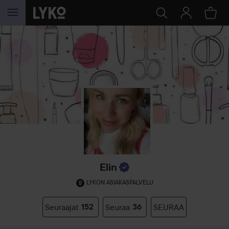
SIIRTYÄ JHK SISÄLTÖÖN
Elin
LYKON ASIAKASPALVELU
Seuraajat
152
Seuraa
36
SEURAA