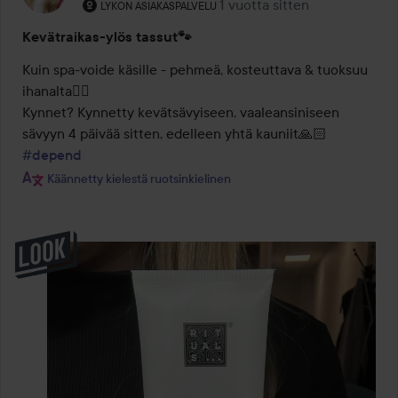
Käyttäjän rooli: Lykon asiakaspalvelu .
1 vuotta sitten
Viesti luotiin 1 vuotta sitten
LYKON ASIAKASPALVELU
Kevätraikas-ylös tassut🐾
Kuin spa-voide käsille - pehmeä, kosteuttava & tuoksuu 
ihanalta🧖‍♀️

Kynnet? Kynnetty kevätsävyiseen, vaaleansiniseen 
sävyyn 4 päivää sitten, edelleen yhtä kauniit🙏🏻 
#depend
Käännetty kielestä ruotsinkielinen