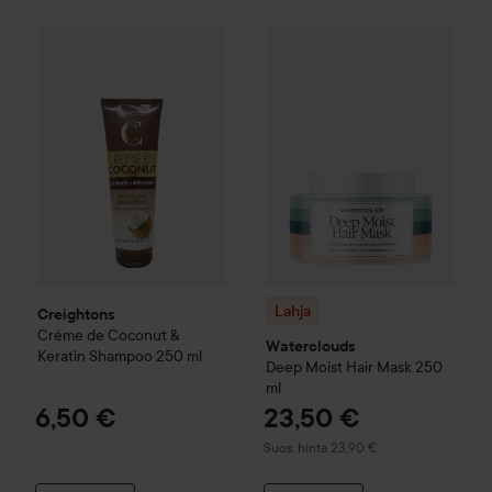
Creightons
Créme de Coconut & Keratin
Shampoo
250 ml
6,
Lahja
Waterclouds
Deep Moist
Lahja
Creightons
Créme de Coconut &
Waterclouds
Keratin
Shampoo
250 ml
Deep Moist Hair Mask
250
ml
6,50 €
23,50 €
Suositeltu hinta 23,90 €
Suos. hinta 23,90 €