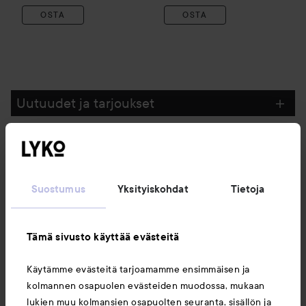
OSTA
OSTA
Uutuudet ja tarjoukset
Seuraa meitä
Suostumus
Yksityiskohdat
Tietoja
Asiakaspalvelu
Tämä sivusto käyttää evästeitä
Tietoja
Käytämme evästeitä tarjoamamme ensimmäisen ja
kolmannen osapuolen evästeiden muodossa, mukaan
Saattaisit myös tykätä
lukien muu kolmansien osapuolten seuranta, sisällön ja