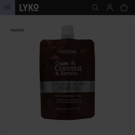
SIIRTYÄ JHK SISÄLTÖÖN