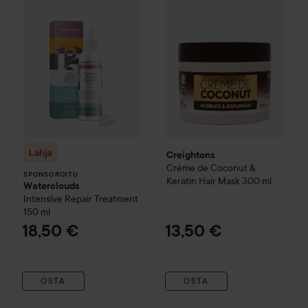
Lahja
Creightons
Créme de Coconut &
SPONSOROITU
Keratin
Hair Mask
300 ml
Waterclouds
Intensive Repair Treatment
150 ml
18,50 €
13,50 €
OSTA
OSTA