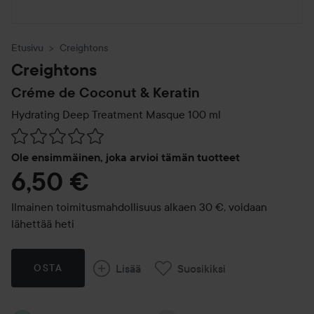
Etusivu
Creightons
Creightons
Créme de Coconut & Keratin
Hydrating Deep Treatment Masque
100 ml
Siirtyä jhk Arvosana & kommentit
Ole ensimmäinen, joka arvioi tämän tuotteet
6,50 €
Ilmainen toimitusmahdollisuus alkaen 30 €, voidaan
lähettää heti
Lisää
Suosikiksi
OSTA