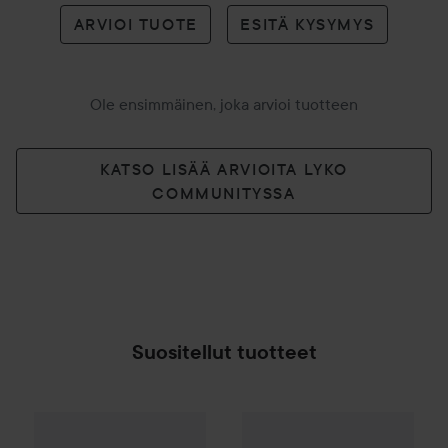
ARVIOI TUOTE
ESITÄ KYSYMYS
Ole ensimmäinen, joka arvioi tuotteen
KATSO LISÄÄ ARVIOITA LYKO
COMMUNITYSSA
Suositellut tuotteet
Lahja
Waterclouds
Intensive Repair Treatment
Creightons
Créme de Coconut
15
SPONSOROITU