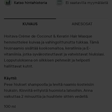
Katso hintahistoria
Ei saatavilla myymälästä
AINESOSAT
KUVAUS
Hoitava Crème de Coconut & Keratin Hair Masque
hemmottelee kuivaa ja vahingoittunutta tukkaa. Tämä
hiusnaamio sisältää kookosmaitoa, keratiinia ja E-
vitamiinia, jotka syväkosteuttavat ja vahvistavat hiuksiasi.
Lopputuloksena on silkkisen pehmeät ja helposti
hallittavat kutrit.
Käyttö:
Pese hiukset shampoolla ja levitä naamio kosteisiin
hiuksiin. Kiinnitä erityistä huomiota latvoihin. Anna
vaikuttaa 2 minuuttia ja huuhtele sitten vedellä.
100 ml