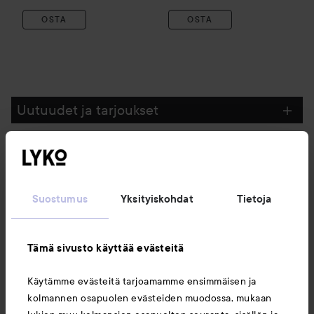
OSTA
OSTA
Uutuudet ja tarjoukset
Seuraa meitä
Suostumus
Yksityiskohdat
Tietoja
Asiakaspalvelu
Tämä sivusto käyttää evästeitä
Tietoja
Käytämme evästeitä tarjoamamme ensimmäisen ja
kolmannen osapuolen evästeiden muodossa, mukaan
Saattaisit myös tykätä