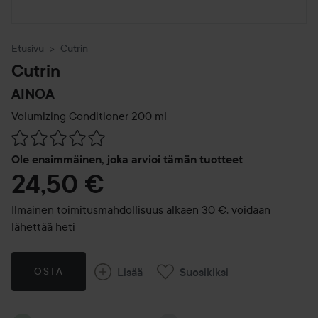
Etusivu
Cutrin
Cutrin
AINOA
Volumizing Conditioner
200 ml
Siirtyä jhk Arvosana & kommentit
Ole ensimmäinen, joka arvioi tämän tuotteet
24,50 €
Ilmainen toimitusmahdollisuus alkaen 30 €, voidaan
lähettää heti
Lisää
Suosikiksi
OSTA