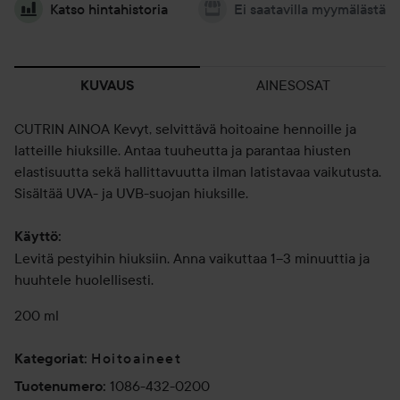
Katso hintahistoria
Ei saatavilla myymälästä
AINESOSAT
KUVAUS
CUTRIN AINOA Kevyt, selvittävä hoitoaine hennoille ja
latteille hiuksille. Antaa tuuheutta ja parantaa hiusten
elastisuutta sekä hallittavuutta ilman latistavaa vaikutusta.
Sisältää UVA- ja UVB-suojan hiuksille.
Käyttö:
Levitä pestyihin hiuksiin. Anna vaikuttaa 1–3 minuuttia ja
huuhtele huolellisesti.
200 ml
Hoitoaineet
Kategoriat
:
1086-432-0200
Tuotenumero
: