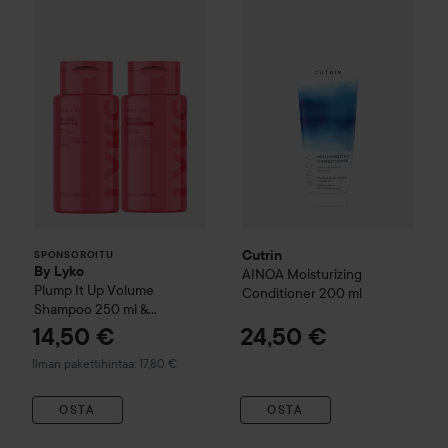
Cutrin
AINOA
Moisturizing Con
By Lyko
Plump It Up
Volume Shampoo 250 ml & C
SPONSOROITU
Cutrin
SPONSOROITU
By Lyko
AINOA
Moisturizing
Plump It Up
Volume
Conditioner
200 ml
Shampoo 250 ml &
Conditioner 250 ml
14,50 €
24,50 €
Ilman pakettihintaa: 17,80 €
OSTA
OSTA