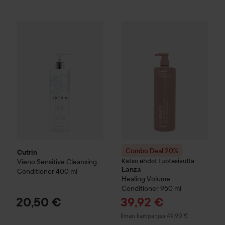
Cutrin
Vieno
Sensitive Cleansing Conditioner
400 ml
20,50 
Combo Deal 20%
Lanza
Heali
Combo Deal 20%
Cutrin
Katso ehdot tuotesivulta
Vieno
Sensitive Cleansing
Lanza
Conditioner
400 ml
Healing Volume
Conditioner
950 ml
Tarjoushinta
20,50 €
39,92 €
Ilman kampanjaa 49,90 €