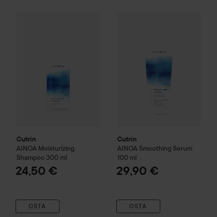
Cutrin
AINOA
Moisturizing Shampoo
Cutrin
300 ml
AINOA
Smoothing Seru
24,50 €
Cutrin
Cutrin
AINOA
Moisturizing
AINOA
Smoothing Serum
Shampoo
300 ml
100 ml
24,50 €
29,90 €
OSTA
OSTA