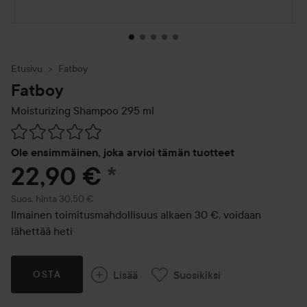
Etusivu
Fatboy
Fatboy
Moisturizing Shampoo
295 ml
Siirtyä jhk Arvosana & kommentit
Ole ensimmäinen, joka arvioi tämän tuotteet
22,90 €
*
Suositeltu hinta 30,50 €
Suos. hinta 30,50 €
Ilmainen toimitusmahdollisuus alkaen 30 €, voidaan
lähettää heti
Lisää
Suosikiksi
OSTA