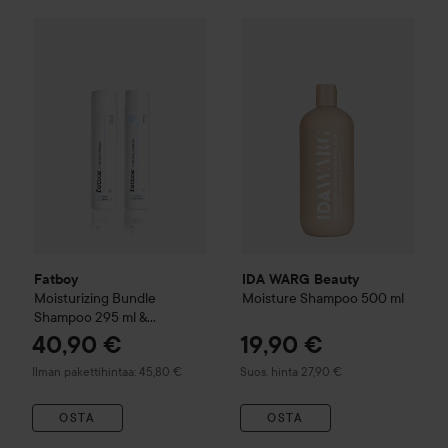
IDA WARG Beauty
Moisture
S
Fatboy
Moisturizing Bundle Shampoo 295 ml & Conditioner
Fatboy
IDA WARG Beauty
Moisturizing Bundle
Moisture
Shampoo
500 ml
Shampoo 295 ml &
Conditioner 295 ml
40,90 €
19,90 €
Suositeltu hinta 27,90 €
Ilman pakettihintaa: 45,80 €
Suos. hinta 27,90 €
OSTA
OSTA