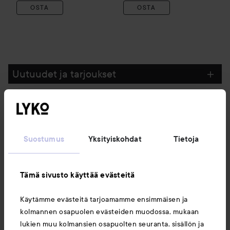
OSTA
OSTA
Uutuudet ja tarjoukset
Seuraa meitä
Suostumus
Yksityiskohdat
Tietoja
Asiakaspalvelu
Tämä sivusto käyttää evästeitä
Tietoja
Käytämme evästeitä tarjoamamme ensimmäisen ja
kolmannen osapuolen evästeiden muodossa, mukaan
Saattaisit myös tykätä
lukien muu kolmansien osapuolten seuranta, sisällön ja