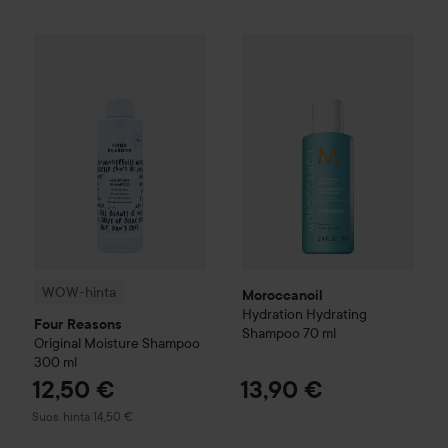
Moroccanoil
Hydration
Hydrat
WOW-hinta
Four Reasons
Original
Moisture Shampoo
300 ml
S
WOW-hinta
Moroccanoil
Hydration
Hydrating
Four Reasons
Shampoo
70 ml
Original
Moisture Shampoo
300 ml
12,50 €
13,90 €
Suositeltu hinta 14,50 €
Suos. hinta 14,50 €