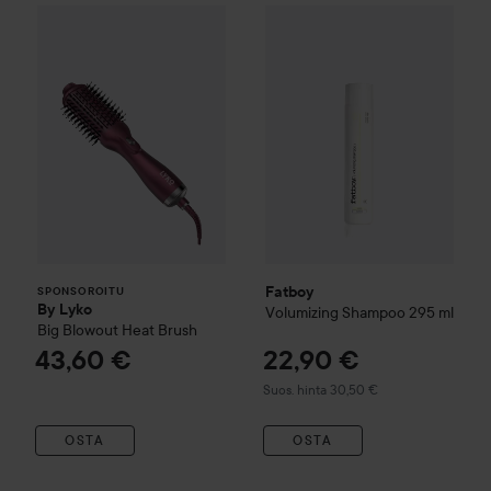
By Lyko
Big Blowout Heat Brush
43,60 €
Fatboy
Volumizing Shampoo
2
SPONSOROITU
Fatboy
SPONSOROITU
By Lyko
Volumizing Shampoo
295 ml
Big Blowout Heat Brush
43,60 €
22,90 €
Suositeltu hinta 30,50 €
Suos. hinta 30,50 €
OSTA
OSTA