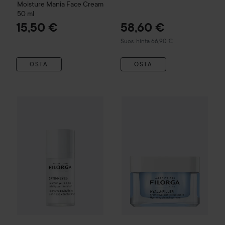
Moisture Mania Face Cream
50 ml
15,50 €
58,60 €
Suositeltu hinta 66,90 €
Suos. hinta 66,90 €
OSTA
OSTA
45,50 €
FILORGA
Optim-Eyes
15 ml
FILORGA
Hyalu-Filler Cream
5
Suositeltu hinta 55 €