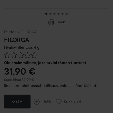
1 look
Etusivu
FILORGA
FILORGA
Hyalu-Filler Lips
4 g
Siirtyä jhk Arvosana & kommentit
Ole ensimmäinen, joka arvioi tämän tuotteet
31,90 €
Suositeltu hinta 32,90 €
Suos. hinta 32,90 €
Ilmainen toimitusmahdollisuus, voidaan lähettää heti.
Lisää
Suosikiksi
OSTA