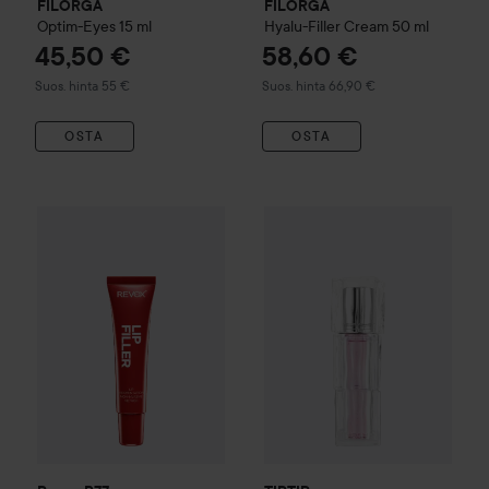
FILORGA
FILORGA
Optim-Eyes
15 ml
Hyalu-Filler Cream
50 ml
45,50 €
58,60 €
Suositeltu hinta 55 €
Suositeltu hinta 66,90 €
Suos. hinta 55 €
Suos. hinta 66,90 €
OSTA
OSTA
Revox B77
Hyaluronic Acid Lip Filler
12 ml
5,90 €
TIRTIR
Waterism Lip Plumper
3