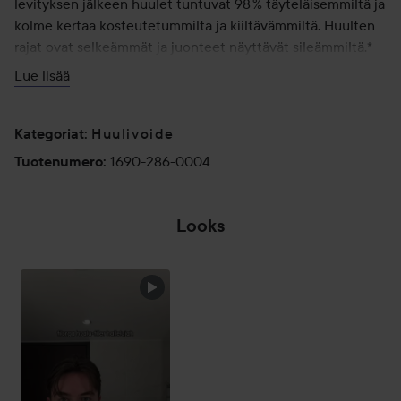
levityksen jälkeen huulet tuntuvat 98 % täyteläisemmiltä ja
kolme kertaa kosteutetummilta ja kiiltävämmiltä. Huulten
rajat ovat selkeämmät ja juonteet näyttävät sileämmiltä.*
Testattu ihotautilääkärin valvonnassa. Sopii myös herkälle
Lue lisää
iholle.
- täyteläistävä huulivoide
Huulivoide
Kategoriat
:
- syväkosteuttaa
1690-286-0004
Tuotenumero
:
- kiiltävä, roosanhehkuinen lopputulos
- sopii herkälle iholle
Looks
Konjak-kasviuute sisältää runsaasti kosteutta sitovia
kuituja, jotka auttavat luomaan luonnolliselta näyttävän
täyteläisen vaikutuksen. Ayurvedassa paljon käytetty
swertia chirata tunnetaan silottavista ominaisuuksistaan,
jotka kohentavat huulten rakennetta ja silottavat juonteita.
*Kliininen arviointi, 30 naista, välittömästi Hyalu-Filler Lips
-huulivoiteen levityksen jälkeen.