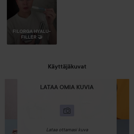
Käyttö:
Levitä huulille päivittäin. Tekee huulista välittömästi
täyteläiset ja antaa niille luonnollisen roosansävyn.
FILORGA HYALU-
FILLER 🤝
4 g
Käyttäjäkuvat
LATAA OMIA KUVIA
Lataa ottamasi kuva