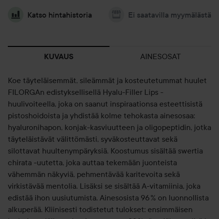
Katso hintahistoria
Ei saatavilla myymälästä
AINESOSAT
KUVAUS
Koe täyteläisemmät, sileämmät ja kosteutetummat huulet
FILORGAn edistyksellisellä Hyalu-Filler Lips -
huulivoiteella, joka on saanut inspiraationsa esteettisistä
pistoshoidoista ja yhdistää kolme tehokasta ainesosaa:
hyaluronihapon, konjak-kasviuutteen ja oligopeptidin, jotka
täyteläistävät välittömästi, syväkosteuttavat sekä
silottavat huultenympäryksiä. Koostumus sisältää swertia
chirata -uutetta, joka auttaa tekemään juonteista
vähemmän näkyviä, pehmentävää karitevoita sekä
virkistävää mentolia. Lisäksi se sisältää A-vitamiinia, joka
edistää ihon uusiutumista. Ainesosista 96 % on luonnollista
alkuperää. Kliinisesti todistetut tulokset: ensimmäisen