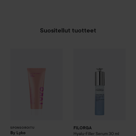
Suositellut tuotteet
By Lyko
Moisture Mania Face Cream
50 ml
15,50
FILORGA
Hyalu-Filler Serum
3
SPONSOROITU
FILORGA
SPONSOROITU
By Lyko
Hyalu-Filler Serum
30 ml