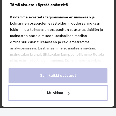
Tämä sivusto käyttää evästeitä
Tietoja
Käytämme evästeitä tarjoamamme ensimmäisen ja
kolmannen osapuolen evästeiden muodossa, mukaan
Saattaisit myös tykätä
lukien muu kolmansien osapuolten seuranta, sisällön ja
mainosten räätälöimiseen, sosiaalisen median
ominaisuuksien tukemiseen ja kävijämäärämme
analysoimiseen. Lisäksi jaamme sosiaalisen median,
mainosalan ja analytiikka-alan kumppaneillemme tietoja
siitä, miten käytät sivustoamme. Kumppanimme voivat
yhdistää näitä tietoja muihin tietoihin, joita olet antanut
heille tai joita on kerätty, kun olet käyttänyt heidän
Salli kaikki evästeet
palvelujaan. Käyttämällä sivustoamme, hyväksyt
evästeiden käytön.
Muokkaa
Copyright 2026