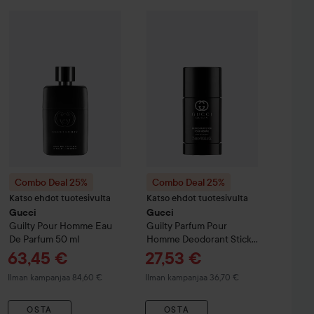
Tarjoushinta
99,45 €
lty
Combo Deal 25%
Elixir De Parfum Pour Femme
Gucci
Guilty
Combo Deal 25%
Pour Homme Eau De Parfum
60 ml
Gucci
Guilty
Parf
50 
Ilman kampanjaa 132,60 €
Combo Deal 25%
Combo Deal 25%
Katso ehdot tuotesivulta
Katso ehdot tuotesivulta
Gucci
Gucci
Guilty
Pour Homme Eau
Guilty
Parfum Pour
De Parfum
50 ml
Homme Deodorant Stick
75 ml
Tarjoushinta
Tarjoushinta
63,45 €
27,53 €
Ilman kampanjaa 84,60 €
Ilman kampanjaa 36,70 €
OSTA
OSTA