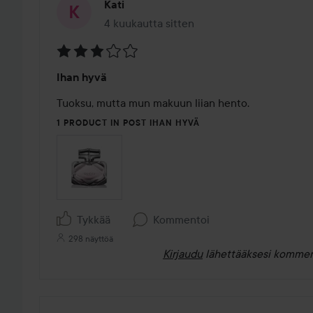
Kati
4 kuukautta sitten
Viesti luotiin 4 kuukautta sitten
Arvosana:
Ihan hyvä
3
/
Tuoksu, mutta mun makuun liian hento.
5
1 PRODUCT IN POST IHAN HYVÄ
Tykkää
Kommentoi
298 näyttöä
Kirjaudu
lähettääksesi kommen