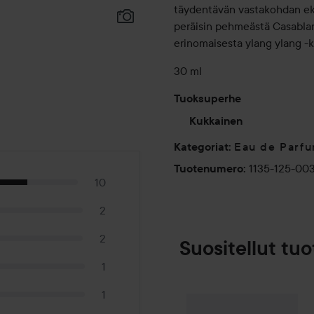
täydentävän vastakohdan eks
peräisin pehmeästä Casablanca
erinomaisesta ylang ylang -k
30 ml
Tuoksuperhe
Kukkainen
Eau de Parf
Kategoriat
:
1135-125-00
Tuotenumero
:
10
2
2
Suositellut tuo
1
1
Combo Deal 25%
Gucci
Ba