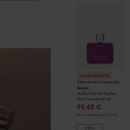
Combo Deal 25%
Gucci
Gui
Combo Deal 25%
Katso ehdot tuotesivulta
Gucci
Guilty
Elixir De Parfum
Pour Femme
60 ml
Tarjoushinta
99,45 €
Ilman kampanjaa 132,60 €
OSTA