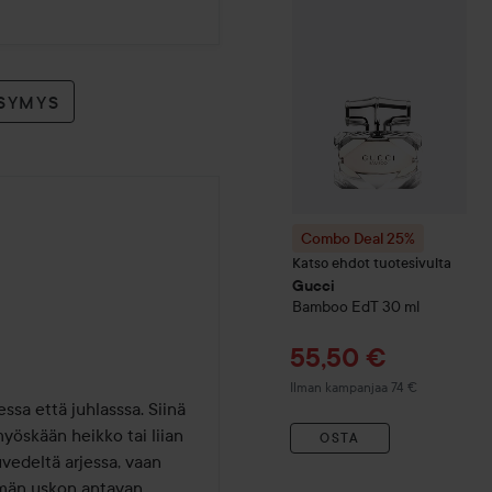
YSYMYS
Combo Deal 25%
Katso ehdot tuotesivulta
Gucci
Bamboo
EdT
30 ml
Tarjoushinta
55,50 €
Ilman kampanjaa 74 €
ssa että juhlasssa. Siinä 
yöskään heikko tai liian 
OSTA
edeltä arjessa, vaan 
ämän uskon antavan 