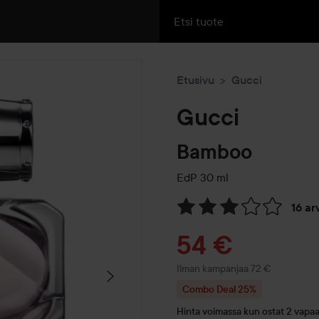
Etusivu
Gucci
Gucci
Bamboo
EdP
30 ml
16 a
Siirtyä jhk Arvosana & komm
Tarjoushint
54 €
Ilman kampanjaa 72 €
Combo Deal 25%
Hinta voimassa kun ostat 2 vapaav