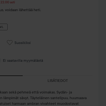
 22.00 asti
s, voidaan lähettää heti.
 ML
Suosikiksi
Ei saatavilla myymälästä
LISÄTIEDOT
aan sekä pehmeä että voimakas. Sydän- ja
n lämpimät sävyt. Täyteläinen santelipuu, huumaava
tlaatuiset harmaan ambran vivahteet muodostavat