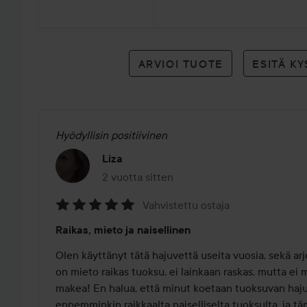
arvioon
ARVIOI TUOTE
ESITÄ K
Hyödyllisin positiivinen
Liza
2 vuotta sitten
Viesti luotiin 2 vuotta sitten
Vahvistettu ostaja
Arvosana:
Raikas, mieto ja naisellinen
5
/
Olen käyttänyt tätä hajuvettä useita vuosia, sekä arje
5
on mieto raikas tuoksu, ei lainkaan raskas, mutta ei m
makea! En halua, että minut koetaan tuoksuvan hajuv
ennemminkin raikkaalta naiselliselta tuoksulta, ja t