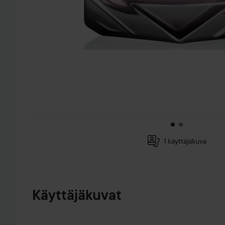
1 käyttäjäkuva
SIIRTYÄ JHK TUOTETIEDOT
Käyttäjäkuvat