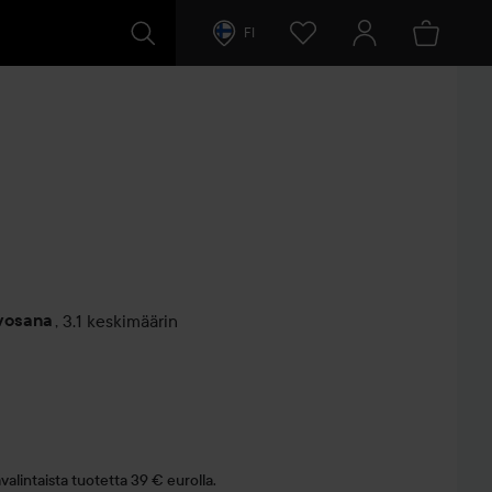
FI
rvosana
,
3.1 keskimäärin
entit
a
alintaista tuotetta 39 € eurolla.