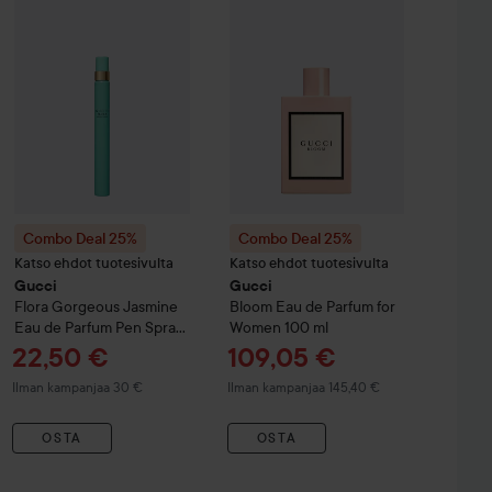
Combo Deal 25%
Combo Deal 25%
Katso ehdot tuotesivulta
Katso ehdot tuotesivulta
Gucci
Gucci
Flora Gorgeous Jasmine
Bloom
Eau de Parfum for
Eau de Parfum Pen Spray
Women
100 ml
10 ml
Tarjoushinta
Tarjoushinta
22,50 €
109,05 €
Ilman kampanjaa 30 €
Ilman kampanjaa 145,40 €
OSTA
OSTA