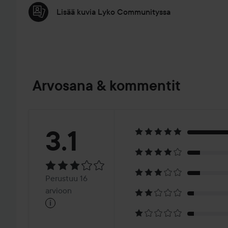
Lisää kuvia Lyko Communityssa
Arvosana & kommentit
Arvosana:
3.1
3.1
Perustuu
Perustuu 16
16
arvioon
i