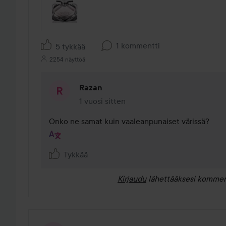
1 kommentti
5 tykkää
2254 näyttöä
Razan
1 vuosi sitten
Kommentti lisättiin 1 vuosi sitten
Onko ne samat kuin vaaleanpunaiset värissä?
Tykkää
Kirjaudu
lähettääksesi kommen