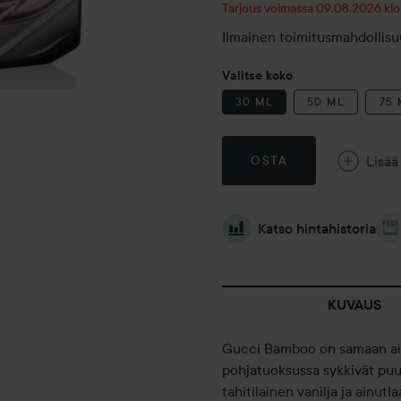
Tarjous voimassa 09.08.2026 klo
Ilmainen toimitusmahdollisuu
Valitse koko
30 ML
50 ML
75
Lisää
OSTA
Katso hintahistoria
KUVAUS
Gucci Bamboo on samaan aik
pohjatuoksussa sykkivät puu
tahitilainen vanilja ja ainu