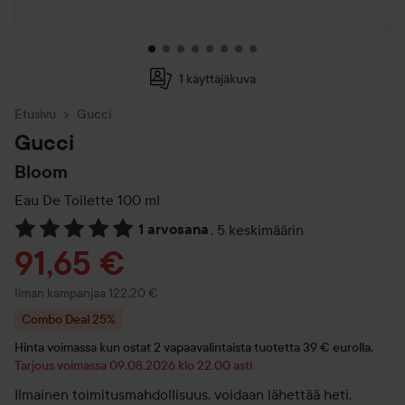
1 käyttäjäkuva
Etusivu
Gucci
Gucci
Bloom
Eau De Toilette
100 ml
1 arvosana
,
5 keskimäärin
Siirtyä jhk Arvosana & kommentit
Tarjoushinta
91,65 €
Ilman kampanjaa 122,20 €
Combo Deal 25%
Hinta voimassa kun ostat 2 vapaavalintaista tuotetta 39 € eurolla.
Tarjous voimassa 09.08.2026 klo 22.00 asti
Ilmainen toimitusmahdollisuus, voidaan lähettää heti.