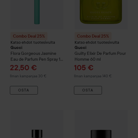
Combo Deal 25%
Combo Deal 25%
Katso ehdot tuotesivulta
Katso ehdot tuotesivulta
Gucci
Gucci
Flora Gorgeous Jasmine
Guilty
Elixir De Parfum Pour
Eau de Parfum Pen Spray
10
Homme
60 ml
ml
Tarjoushinta
Tarjoushinta
22,50 €
105 €
Ilman kampanjaa 30 €
Ilman kampanjaa 140 €
OSTA
OSTA
Combo Deal 25%
Gucci
Guilty
Pour Homme Eau De Parfum
Combo Deal 25%
Gucci
Guilty
5