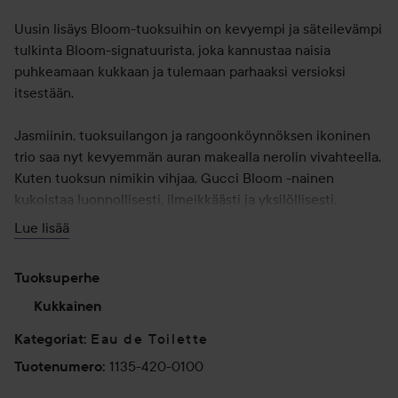
Uusin lisäys Bloom-tuoksuihin on kevyempi ja säteilevämpi
tulkinta Bloom-signatuurista, joka kannustaa naisia
puhkeamaan kukkaan ja tulemaan parhaaksi versioksi
itsestään.
Jasmiinin, tuoksuilangon ja rangoonköynnöksen ikoninen
trio saa nyt kevyemmän auran makealla nerolin vivahteella.
Kuten tuoksun nimikin vihjaa, Gucci Bloom -nainen
kukoistaa luonnollisesti, ilmeikkäästi ja yksilöllisesti,
välittämättä säännöistä ja konventioista. Tuoksu on
Lue lisää
pakattu vaaleanpunaiseen, huurrettuun neliskulmaiseen
lasipulloon, joka symboloi tuoksun raikkautta ja elinvoimaa.
Tuoksuperhe
Gucci Bloom Eau de Toilette for Women on
Kukkainen
kunnianosoitus niille, jotka samaistuvat Guccin moderniin
Eau de Toilette
Kategoriat
:
filosofiaan, täynnä elinvoimaa ja monipuolisuutta.
1135-420-0100
Tuotenumero
:
Käyttö: