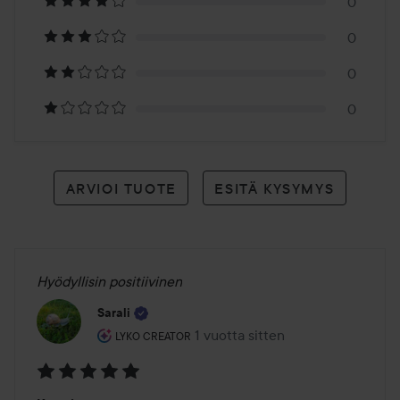
0
arvioon
0
0
0
ARVIOI TUOTE
ESITÄ KYSYMYS
Hyödyllisin positiivinen
Sarali
Käyttäjän rooli: Lyko Creator.
1 vuotta sitten
Viesti luotiin 1 vuotta sitten
LYKO CREATOR
Arvosana: