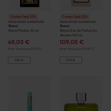
Combo Deal 25%
Combo Deal 25%
Katso ehdot tuotesivulta
Katso ehdot tuotesivulta
Gucci
Gucci
Bloom
Parfum
30 ml
Bloom
Eau de Parfum for
Women
100 ml
Tarjoushinta
Tarjoushinta
68,03 €
109,05 €
Ilman kampanjaa 90,70 €
Ilman kampanjaa 145,40 €
OSTA
OSTA
Combo Deal 25%
Gucci
Flora Gorgeous Jasmine Eau de Par
Combo Deal 25%
Gucci
Guilty