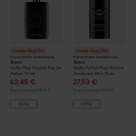
Combo Deal 25%
Combo Deal 25%
Katso ehdot tuotesivulta
Katso ehdot tuotesivulta
Gucci
Gucci
Guilty
Pour Homme Eau De
Guilty
Parfum Pour Homme
Parfum
50 ml
Deodorant Stick
75 ml
Tarjoushinta
Tarjoushinta
63,45 €
27,53 €
Ilman kampanjaa 84,60 €
Ilman kampanjaa 36,70 €
OSTA
OSTA