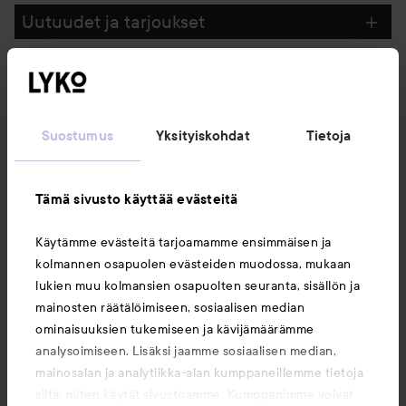
Uutuudet ja tarjoukset
Seuraa meitä
Suostumus
Yksityiskohdat
Tietoja
Asiakaspalvelu
Tämä sivusto käyttää evästeitä
Tietoja
Käytämme evästeitä tarjoamamme ensimmäisen ja
kolmannen osapuolen evästeiden muodossa, mukaan
Saattaisit myös tykätä
lukien muu kolmansien osapuolten seuranta, sisällön ja
mainosten räätälöimiseen, sosiaalisen median
ominaisuuksien tukemiseen ja kävijämäärämme
analysoimiseen. Lisäksi jaamme sosiaalisen median,
mainosalan ja analytiikka-alan kumppaneillemme tietoja
siitä, miten käytät sivustoamme. Kumppanimme voivat