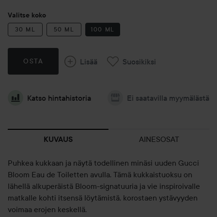
Valitse koko
30 ML
50 ML
100 ML
Lisää
Suosikiksi
OSTA
Katso hintahistoria
Ei saatavilla myymälästä
AINESOSAT
KUVAUS
Puhkea kukkaan ja näytä todellinen minäsi uuden Gucci
Bloom Eau de Toiletten avulla. Tämä kukkaistuoksu on
lähellä alkuperäistä Bloom-signatuuria ja vie inspiroivalle
matkalle kohti itsensä löytämistä, korostaen ystävyyden
voimaa erojen keskellä.