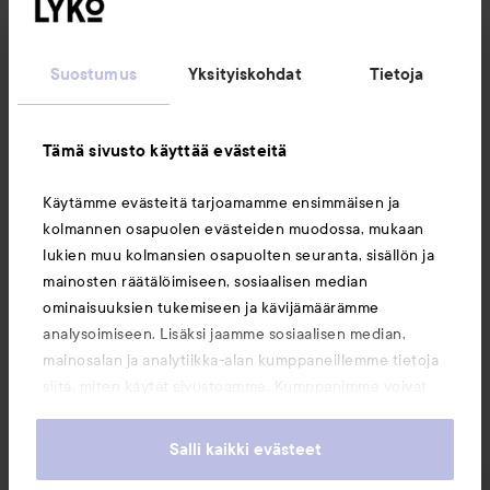
Seuraa meitä
Suostumus
Yksityiskohdat
Tietoja
Asiakaspalvelu
Tämä sivusto käyttää evästeitä
Tietoja
Käytämme evästeitä tarjoamamme ensimmäisen ja
kolmannen osapuolen evästeiden muodossa, mukaan
Saattaisit myös tykätä
lukien muu kolmansien osapuolten seuranta, sisällön ja
mainosten räätälöimiseen, sosiaalisen median
ominaisuuksien tukemiseen ja kävijämäärämme
analysoimiseen. Lisäksi jaamme sosiaalisen median,
mainosalan ja analytiikka-alan kumppaneillemme tietoja
siitä, miten käytät sivustoamme. Kumppanimme voivat
yhdistää näitä tietoja muihin tietoihin, joita olet antanut
heille tai joita on kerätty, kun olet käyttänyt heidän
Salli kaikki evästeet
palvelujaan. Käyttämällä sivustoamme, hyväksyt