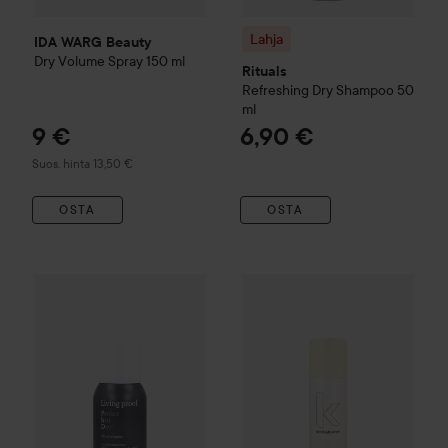
Lahja
IDA WARG Beauty
Dry Volume Spray
150 ml
Rituals
Refreshing Dry Shampoo
50
ml
9 €
6,90 €
Suositeltu hinta 13,50 €
Suos. hinta 13,50 €
OSTA
OSTA
Combo Deal 20%
Living Proof
Perfect Hair Day
Combo Deal 20%
Dry Shampoo
Kevin Murp