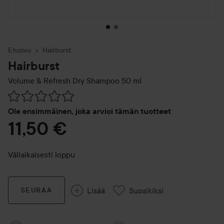
Etusivu
Hairburst
Hairburst
Volume & Refresh Dry Shampoo
50 ml
Siirtyä jhk Arvosana & kommentit
Ole ensimmäinen, joka arvioi tämän tuotteet
11,50 €
Väliaikaisesti loppu
Lisää
Suosikiksi
SEURAA