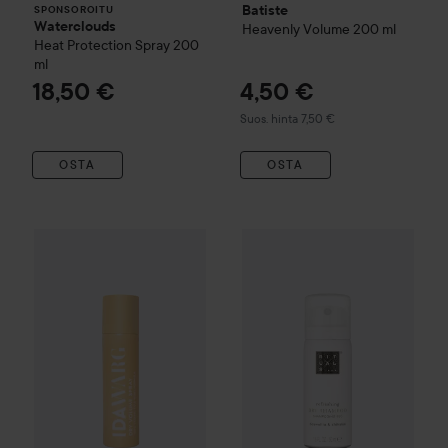
Batiste
SPONSOROITU
Waterclouds
Heavenly Volume
200 ml
Heat Protection Spray
200
ml
18,50 €
4,50 €
Suositeltu hinta 7,50 €
Suos. hinta 7,50 €
OSTA
OSTA
Lahja
Rituals
Refreshing Dry 
9 €
IDA WARG Beauty
Dry Volume Spray
150 ml
Suositeltu hinta 13,50 €