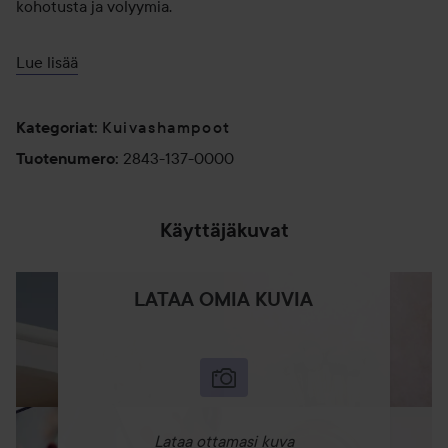
kohotusta ja volyymia.
Käyttö:
Lue lisää
Täydellinen nopeaan freesaamiseen pesukertojen välillä.
Suihkuta tyveen ja hiero kevyesti saadaksesi välittömästi
Kuivashampoot
puhtaat ja raikkaat hiukset.
Kategoriat
:
2843-137-0000
Tuotenumero
:
50 ml
Käyttäjäkuvat
LATAA OMIA KUVIA
Lataa ottamasi kuva