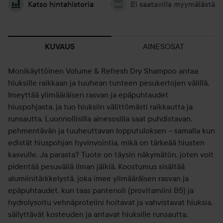
Katso hintahistoria
Ei saatavilla myymälästä
AINESOSAT
KUVAUS
Monikäyttöinen Volume & Refresh Dry Shampoo antaa
hiuksille raikkaan ja tuuhean tunteen pesukertojen välillä.
Imeyttää ylimääräisen rasvan ja epäpuhtaudet
hiuspohjasta, ja tuo hiuksiin välittömästi raikkautta ja
runsautta. Luonnollisilla ainesosilla saat puhdistavan,
pehmentävän ja tuuheuttavan lopputuloksen – samalla kun
edistät hiuspohjan hyvinvointia, mikä on tärkeää hiusten
kasvulle. Ja parasta? Tuote on täysin näkymätön, joten voit
pidentää pesuväliä ilman jälkiä. Koostumus sisältää
alumiinitärkkelystä, joka imee ylimääräisen rasvan ja
epäpuhtaudet, kun taas pantenoli (provitamiini B5) ja
hydrolysoitu vehnäproteiini hoitavat ja vahvistavat hiuksia,
säilyttävät kosteuden ja antavat hiuksille runsautta,