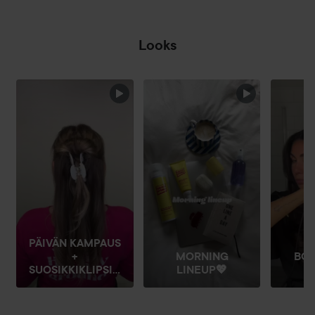
Looks
OHITA OSIO
PÄIVÄN KAMPAUS
+
MORNING
BOO
SUOSIKKIKLIPSI...
LINEUP💖
BU