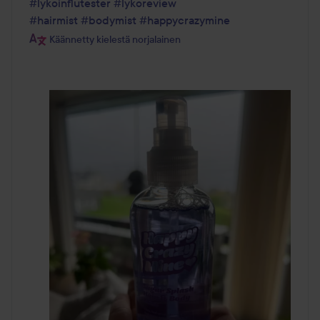
#lykoinflutester
#lykoreview
#hairmist
#bodymist
#happycrazymine
Käännetty kielestä norjalainen