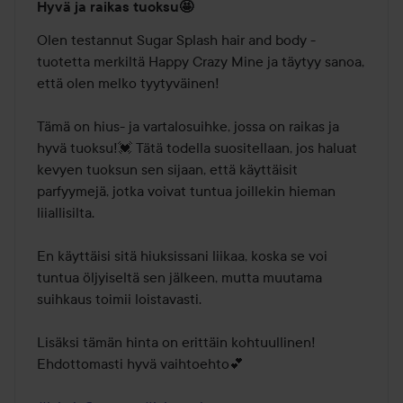
Hyvä ja raikas tuoksu🤩
4
/
Olen testannut Sugar Splash hair and body -
5
tuotetta merkiltä Happy Crazy Mine ja täytyy sanoa, 
että olen melko tyytyväinen!

Tämä on hius- ja vartalosuihke, jossa on raikas ja 
hyvä tuoksu!💓 Tätä todella suositellaan, jos haluat 
kevyen tuoksun sen sijaan, että käyttäisit 
parfyymejä, jotka voivat tuntua joillekin hieman 
liiallisilta.

En käyttäisi sitä hiuksissani liikaa, koska se voi 
tuntua öljyiseltä sen jälkeen, mutta muutama 
suihkaus toimii loistavasti.

Lisäksi tämän hinta on erittäin kohtuullinen! 
Ehdottomasti hyvä vaihtoehto💕
