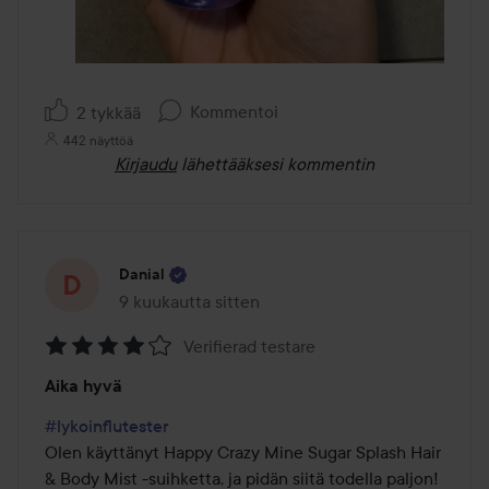
Kommentoi
2 tykkää
442 näyttöä
Kirjaudu
lähettääksesi kommentin
Danial
9 kuukautta sitten
Viesti luotiin 9 kuukautta sitten
Verifierad testare
Arvosana:
Aika hyvä
4
/
#lykoinflutester
5
Olen käyttänyt Happy Crazy Mine Sugar Splash Hair 
& Body Mist -suihketta, ja pidän siitä todella paljon! 