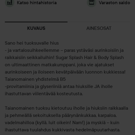
Katso hintahistoria
Varaston saldo
AINESOSAT
KUVAUS
Sano hei tuoksuvalle hius
- ja vartalosuihkeellemme – paras ystäväsi aurinkoisiin ja
raikkaisiin seikkailuihin! Sugar Splash Hair & Body Splash
on ultimaattinen matkakumppani, joka vie ajatukset
aurinkoiseen ja iloiseen kevätpäivään luonnon kukkiessa!
Taianomainen yhdistelmä B5
-provitamiinia ja glyseriiniä antaa hiuksille JA iholle
ihastuttavan viilentävää kosteutusta.
Taianomainen tuoksu kietoutuu iholle ja hiuksiin raikkaalla
ja pehmeällä sekoituksella päärynänkukkaa, karpaloa,
vadelmahilloa (kyllä, luit oikein! Nam!) ja myskiä – kuin
ihastuttava tuulahdus kukkivasta hedelmäpuutarhasta.