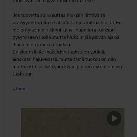
tuoksuvat aina hyvältä. Miten ihanaa✨

Jos tuotetta suihkauttaa hiuksiin riittävältä 
etäisyydeltä, niin se ei latista muotoiltua hiusta. En 
ole erityisemmin kiinnittänyt huomiota tuoksun 
pysymiseen iholla, mutta hiuksiin jää päivän ajaksi 
ihana mieto, makea tuoksu. 

En yleensä ole makeiden tuoksujen ystävä, 
ainakaan hajuvesissä, mutta tämä tuoksu on niin 
mieto, että se lisää vain kivan pienen extran omaan 
tuoksuun. 

#hcm