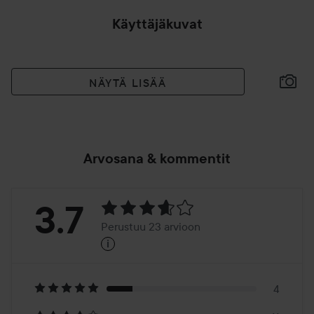
Käyttäjäkuvat
NÄYTÄ LISÄÄ
Arvosana & kommentit
Arvosana:
3.7
Perustuu 23 arvioon
i
3.7
Perustuu
23
4