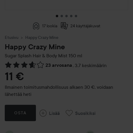
17 lookia
24 käyttäjäkuvat
Etusivu
Happy Crazy Mine
Happy Crazy Mine
Sugar Splash Hair & Body Mist
150 ml
23 arvosana
,
3.7 keskimäärin
Siirtyä jhk Arvosana & kommentit
11 €
Ilmainen toimitusmahdollisuus alkaen 30 €, voidaan
lähettää heti
Lisää
Suosikiksi
OSTA