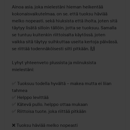
Ainoa asia, joka mielestäni hieman heikentää 
kokonaisvaikutelmaa, on se, että tuoksu häviää 
melko nopeasti, sekä hiuksista että iholta, joten sitä 
täytyy lisätä silloin tällöin, jotta se tuoksuu. Samalla 
se tuntuu kuitenkin riittoisalta käytössä, joten 
vaikka sitä täytyy suihkuttaa useita kertoja päivässä, 
se riittää todennäköisesti silti pitkään. 🙌

Lyhyt yhteenveto plussista ja miinuksista 
mielestäni:

✅ Tuoksuu todella hyvältä – makea mutta ei liian 
tahmea

✅ Helppo levittää

✅ Kätevä pullo, helppo ottaa mukaan

✅ Riittoisa tuote, joka riittää pitkään

❌ Tuoksu häviää melko nopeasti
