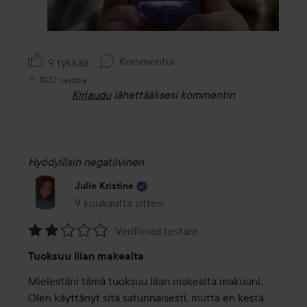
Kommentoi
9 tykkää
1037 näyttöä
Kirjaudu
lähettääksesi kommentin
Hyödyllisin negatiivinen
Julie Kristine
9 kuukautta sitten
Viesti luotiin 9 kuukautta sitten
Verifierad testare
Arvosana:
Tuoksuu liian makealta
2
/
Mielestäni tämä tuoksuu liian makealta makuuni. 
5
Olen käyttänyt sitä satunnaisesti, mutta en kestä 