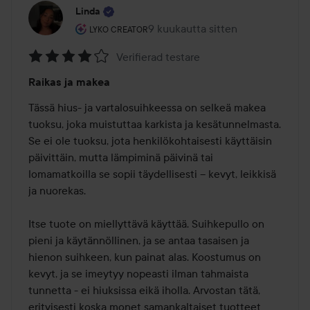
Linda
Käyttäjän rooli: Lyko Creator.
9 kuukautta sitten
Viesti luotiin 9 kuukautta sitten
LYKO CREATOR
Verifierad testare
Arvosana:
Raikas ja makea
4
/
Tässä hius- ja vartalosuihkeessa on selkeä makea 
5
tuoksu, joka muistuttaa karkista ja kesätunnelmasta. 
Se ei ole tuoksu, jota henkilökohtaisesti käyttäisin 
päivittäin, mutta lämpiminä päivinä tai 
lomamatkoilla se sopii täydellisesti – kevyt, leikkisä 
ja nuorekas.

Itse tuote on miellyttävä käyttää. Suihkepullo on 
pieni ja käytännöllinen, ja se antaa tasaisen ja 
hienon suihkeen, kun painat alas. Koostumus on 
kevyt, ja se imeytyy nopeasti ilman tahmaista 
tunnetta - ei hiuksissa eikä iholla. Arvostan tätä, 
erityisesti koska monet samankaltaiset tuotteet 