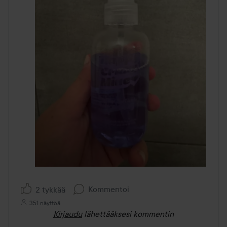
Kommentoi
2 tykkää
351 näyttöä
Kirjaudu
lähettääksesi kommentin