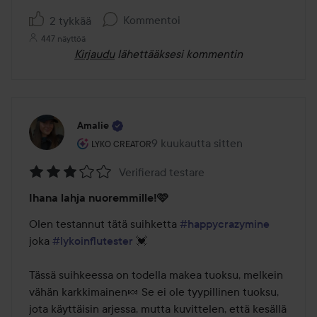
Kommentoi
2 tykkää
447 näyttöä
Kirjaudu
lähettääksesi kommentin
Amalie
Käyttäjän rooli: Lyko Creator.
9 kuukautta sitten
Viesti luotiin 9 kuukautta sitten
LYKO CREATOR
Verifierad testare
Arvosana:
Ihana lahja nuoremmille!🩷
3
/
Olen testannut tätä suihketta 
#happycrazymine
5
joka 
#lykoinflutester
 💓 

Tässä suihkeessa on todella makea tuoksu, melkein 
vähän karkkimainen🍬 Se ei ole tyypillinen tuoksu, 
jota käyttäisin arjessa, mutta kuvittelen, että kesällä 