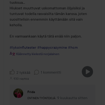
tuoksua...

Hiukset muuttuvat uskomattoman öljyisiksi ja 
tuntuvat todella rasvaisilta tämän kanssa, joten 
suosittelisin ennemmin käyttämään sitä vain 
keholla.

En varmaankaan käytä tätä enää niin paljon.

#lykoinflutester
#happycrazymine
#hcm
Käännetty kielestä norjalainen
1 kommentti
2 tykkää
930 näyttöä
Frida
Käyttäjän rooli: Entinen työntekijä.
9 kuukautta sitten
Kommentti lisättiin 9 kuukaut
ENTINEN TYÖNTEKIJÄ