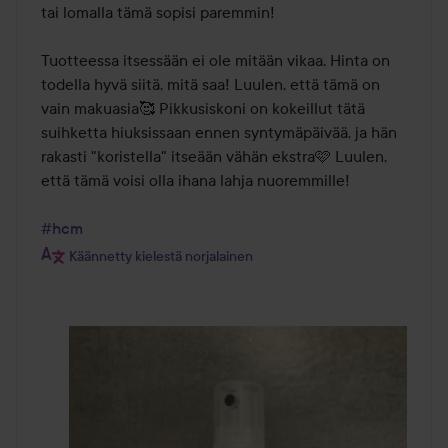
tai lomalla tämä sopisi paremmin!

Tuotteessa itsessään ei ole mitään vikaa. Hinta on 
todella hyvä siitä, mitä saa! Luulen, että tämä on 
vain makuasia🥰 Pikkusiskoni on kokeillut tätä 
suihketta hiuksissaan ennen syntymäpäivää, ja hän 
rakasti "koristella" itseään vähän ekstra🩷 Luulen, 
että tämä voisi olla ihana lahja nuoremmille!

#hcm
Käännetty kielestä norjalainen