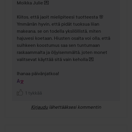
Moikka Julie 💌

Kiitos, että jaoit mielipiteesi tuotteesta 🌸

Ymmärrän hyvin, että pidät tuoksua liian 
makeana, se on todella yksilöllistä, miten 
hajuvesi koetaan. Hiusten osalta voi olla, että 
suihkeen koostumus saa sen tuntumaan 
raskaammalta ja öljyisemmältä, joten monet 
valitsevat käyttää sitä vain keholla 💌

Ihanaa päivänjatkoa!
1 tykkää
Kirjaudu
lähettääksesi kommentin