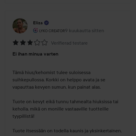
Eliza
Käyttäjän rooli: Lyko Creator.
9 kuukautta sitten
Viesti luotiin 9 kuukautta sitten
LYKO CREATOR
Verifierad testare
Arvosana:
Ei ihan minua varten
3
/
5
Tämä hius/kehomist tulee suloisessa 
suihkepullossa. Korkki on helppo avata ja se 
vapauttaa kevyen sumun, kun painat alas.

Tuote on kevyt eikä tunnu tahmealta hiuksissa tai 
keholla, mikä on monille vastaaville tuotteille 
tyypillistä! 

Tuote itsessään on todella kaunis ja yksinkertainen, 