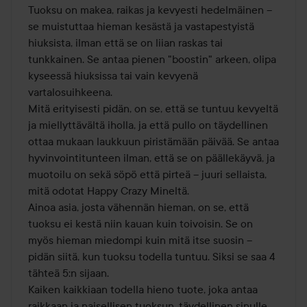
Tuoksu on makea, raikas ja kevyesti hedelmäinen – 
se muistuttaa hieman kesästä ja vastapestyistä 
hiuksista, ilman että se on liian raskas tai 
tunkkainen. Se antaa pienen "boostin" arkeen, olipa 
kyseessä hiuksissa tai vain kevyenä 
vartalosuihkeena.

Mitä erityisesti pidän, on se, että se tuntuu kevyeltä 
ja miellyttävältä iholla, ja että pullo on täydellinen 
ottaa mukaan laukkuun piristämään päivää. Se antaa 
hyvinvointitunteen ilman, että se on päällekäyvä, ja 
muotoilu on sekä söpö että pirteä – juuri sellaista, 
mitä odotat Happy Crazy Mineltä.

Ainoa asia, josta vähennän hieman, on se, että 
tuoksu ei kestä niin kauan kuin toivoisin. Se on 
myös hieman miedompi kuin mitä itse suosin – 
pidän siitä, kun tuoksu todella tuntuu. Siksi se saa 4 
tähteä 5:n sijaan.

Kaiken kaikkiaan todella hieno tuote, joka antaa 
raikkaan ja naisellisen tuoksun, täydellinen sinulle, 