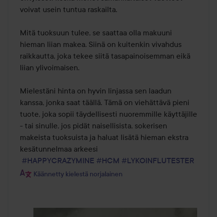
voivat usein tuntua raskailta.

Mitä tuoksuun tulee, se saattaa olla makuuni 
hieman liian makea. Siinä on kuitenkin vivahdus 
raikkautta, joka tekee siitä tasapainoisemman eikä 
liian ylivoimaisen.

Mielestäni hinta on hyvin linjassa sen laadun 
kanssa, jonka saat täällä. Tämä on viehättävä pieni 
tuote, joka sopii täydellisesti nuoremmille käyttäjille 
- tai sinulle, jos pidät naisellisista, sokerisen 
makeista tuoksuista ja haluat lisätä hieman ekstra 
kesätunnelmaa arkeesi

#HAPPYCRAZYMINE
#HCM
#LYKOINFLUTESTER
Käännetty kielestä norjalainen