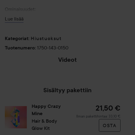
Ominaisuudet:
-Kosteuttava tuoksusuihke hiuksille ja vartalolle
Lue lisää
-Välittömästi kosteuttava
-Helppo levittää
-Helppo ottaa mukaan
Hiustuoksut
Kategoriat
:
-Täydellinen nopeaan ehostukseen
1750-143-0150
Tuotenumero
:
-Nopeasti kuivuva
Videot
-Ei jätä tahmaista tunnetta
Loaded
:
Unmute
100.00%
Käyttö:
Ravista pulloa ja suihkuta hiuksiin ja iholle. Hengitä suvään
Sisältyy pakettiin
ja anna mielesi matkata kukkivaan, raikkaaseen
puutarhaan!
Happy Crazy
21,50 €
Mine
150 ml
Ilman pakettihintaa: 33,10 €
Hair & Body
OSTA
Glow Kit