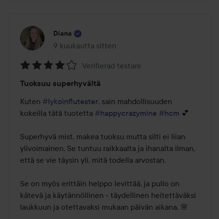
Diana
9 kuukautta sitten
Viesti luotiin 9 kuukautta sitten
Verifierad testare
Arvosana:
Tuoksuu superhyvältä
4
/
Kuten 
#lykoinflutester
, sain mahdollisuuden 
5
kokeilla tätä tuotetta 
#happycrazymine
#hcm
 💕

Superhyvä mist, makea tuoksu mutta silti ei liian 
ylivoimainen. Se tuntuu raikkaalta ja ihanalta ilman, 
että se vie täysin yli, mitä todella arvostan.

Se on myös erittäin helppo levittää, ja pullo on 
kätevä ja käytännöllinen - täydellinen heitettäväksi 
laukkuun ja otettavaksi mukaan päivän aikana. 🌸
