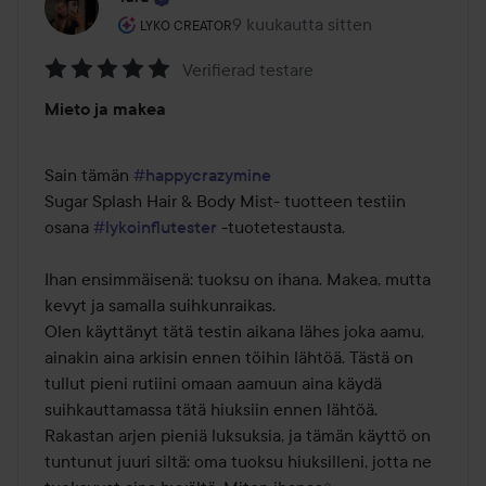
Käyttäjän rooli: Lyko Creator.
9 kuukautta sitten
Viesti luotiin 9 kuukautta sitten
LYKO CREATOR
Verifierad testare
Arvosana:
Mieto ja makea
5
/
5
Sain tämän 
#happycrazymine
Sugar Splash Hair & Body Mist- tuotteen testiin 
osana 
#lykoinflutester
 -tuotetestausta. 

Ihan ensimmäisenä: tuoksu on ihana. Makea, mutta 
kevyt ja samalla suihkunraikas. 

Olen käyttänyt tätä testin aikana lähes joka aamu, 
ainakin aina arkisin ennen töihin lähtöä. Tästä on 
tullut pieni rutiini omaan aamuun aina käydä 
suihkauttamassa tätä hiuksiin ennen lähtöä. 
Rakastan arjen pieniä luksuksia, ja tämän käyttö on 
tuntunut juuri siltä: oma tuoksu hiuksilleni, jotta ne 