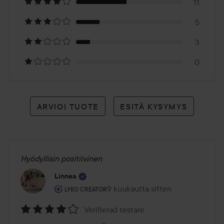
11
arvioon
5
3
0
ARVIOI TUOTE
ESITÄ KYSYMYS
Hyödyllisin positiivinen
Linnea
Käyttäjän rooli: Lyko Creator.
9 kuukautta sitten
Viesti luotiin 9 kuukautta sitten
LYKO CREATOR
Verifierad testare
Arvosana: