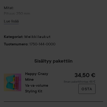
Mitat:
Pituus: 250 mm
Korkeus: 175 mm
Lue lisää
Leveys: 90 mm
Meikkilaukut
Kategoriat
:
1750-144-0000
Tuotenumero
:
Sisältyy pakettiin
Happy Crazy
34,50 €
Mine
Ilman pakettihintaa: 48 €
Va-va-volume
OSTA
Styling Kit