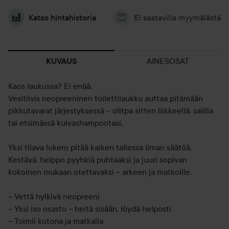
Katso hintahistoria
Ei saatavilla myymälästä
AINESOSAT
KUVAUS
Kaos laukussa? Ei enää.
Vesitiivis neopreeninen toilettilaukku auttaa pitämään
pikkutavarat järjestyksessä – olitpa sitten liikkeellä, salilla
tai etsimässä kuivashampootasi.
Yksi tilava lokero pitää kaiken tallessa ilman säätöä.
Kestävä, helppo pyyhkiä puhtaaksi ja juuri sopivan
kokoinen mukaan otettavaksi – arkeen ja matkoille.
– Vettä hylkivä neopreeni
– Yksi iso osasto – heitä sisään, löydä helposti
– Toimii kotona ja matkalla