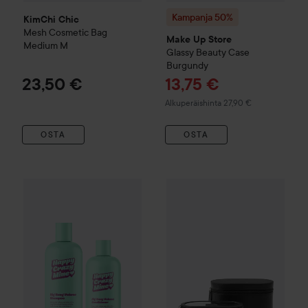
Kampanja 50%
KimChi Chic
Mesh Cosmetic Bag
Make Up Store
Medium
M
Glassy Beauty Case
Burgundy
Tarjoushinta
23,50 €
13,75 €
Normaali hinta 27,90 €
Alkuperäishinta 27,90 €
OSTA
OSTA
Vain 1 jäljellä
Nuori
Getaway Tr
Happy Crazy Mine
Big Bang
Volume Shampoo 350 ml & Volu