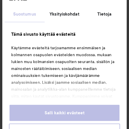
Suostumus
Yksityiskohdat
Tietoja
Asiakaspalvelu
Tämä sivusto käyttää evästeitä
Tietoja
Käytämme evästeitä tarjoamamme ensimmäisen ja
kolmannen osapuolen evästeiden muodossa, mukaan
Saattaisit myös tykätä
lukien muu kolmansien osapuolten seuranta, sisällön ja
mainosten räätälöimiseen, sosiaalisen median
ominaisuuksien tukemiseen ja kävijämäärämme
analysoimiseen. Lisäksi jaamme sosiaalisen median,
mainosalan ja analytiikka-alan kumppaneillemme tietoja
siitä, miten käytät sivustoamme. Kumppanimme voivat
yhdistää näitä tietoja muihin tietoihin, joita olet antanut
heille tai joita on kerätty, kun olet käyttänyt heidän
Salli kaikki evästeet
palvelujaan. Käyttämällä sivustoamme, hyväksyt
evästeiden käytön.