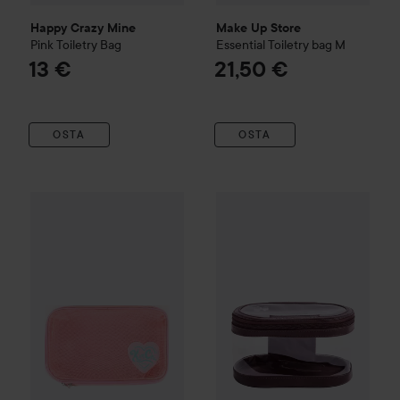
Happy Crazy Mine
Make Up Store
Pink Toiletry Bag
Essential Toiletry bag
M
13 €
21,50 €
OSTA
OSTA
KimChi Chic
Mesh Cosmetic Bag Medium
M
23,50 €
Kampanja 50%
Make Up Store