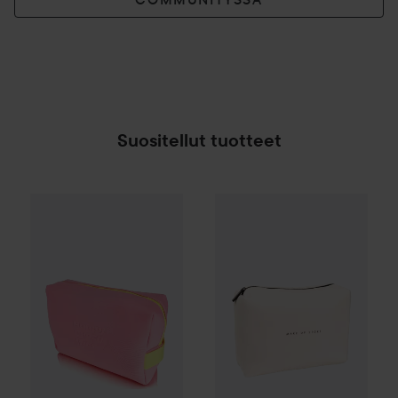
Suositellut tuotteet
Happy Crazy Mine
Pink Toiletry Bag
Make Up Store
Essential Toile
13 €