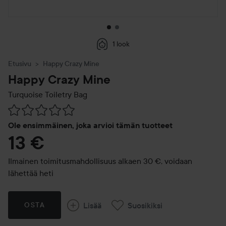
1 look
Etusivu
Happy Crazy Mine
Happy Crazy Mine
Turquoise Toiletry Bag
Siirtyä jhk Arvosana & kommentit
Ole ensimmäinen, joka arvioi tämän tuotteet
13 €
Ilmainen toimitusmahdollisuus alkaen 30 €, voidaan
lähettää heti
Lisää
Suosikiksi
OSTA