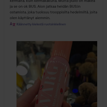
kermalta, kuin kermakakulta. Mutta pullo on makea 
ja se on ok BUS. Aion jatkaa heidän BUS:in 
ostamista, joka tuoksuu trooppisilta hedelmiltä, joita 
olen käyttänyt aiemmin.
Käännetty kielestä ruotsinkielinen