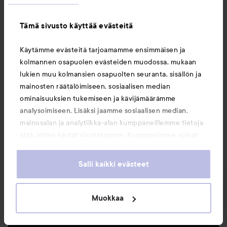
WOW-hinta
The Ordinary
Tämä sivusto käyttää evästeitä
Glycolic Acid 7% Exfoliating
Nanolash
Toner
240 ml
Eyelash Serum
3 ml
Käytämme evästeitä tarjoamamme ensimmäisen ja
16,40 €
34,30 €
kolmannen osapuolen evästeiden muodossa, mukaan
Suositeltu hinta 40,50 €
Suos. hinta 40,50 €
lukien muu kolmansien osapuolten seuranta, sisällön ja
mainosten räätälöimiseen, sosiaalisen median
OSTA
OSTA
ominaisuuksien tukemiseen ja kävijämäärämme
analysoimiseen. Lisäksi jaamme sosiaalisen median,
mainosalan ja analytiikka-alan kumppaneillemme tietoja
siitä, miten käytät sivustoamme. Kumppanimme voivat
yhdistää näitä tietoja muihin tietoihin, joita olet antanut
heille tai joita on kerätty, kun olet käyttänyt heidän
Uutuudet ja tarjoukset
Salli kaikki evästeet
palvelujaan. Käyttämällä sivustoamme, hyväksyt
evästeiden käytön.
Seuraa meitä
Muokkaa