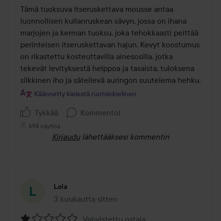
/
Tämä tuoksuva itseruskettava mousse antaa 
5
luonnollisen kullanruskean sävyn, jossa on ihana 
marjojen ja kerman tuoksu, joka tehokkaasti peittää 
perinteisen itseruskettavan hajun. Kevyt koostumus 
on rikastettu kosteuttavilla ainesosilla, jotka 
tekevät levityksestä helppoa ja tasaista, tuloksena 
silkkinen iho ja säteilevä auringon suutelema hehku.
Käännetty kielestä ruotsinkielinen
Tykkää
Kommentoi
694 näyttöä
Kirjaudu
lähettääksesi kommentin
Lola
3 kuukautta sitten
Viesti luotiin 3 kuukautta sitten
Vahvistettu ostaja