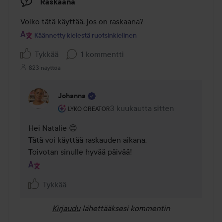
Raskaana
Käännetty kielestä ruotsinkielinen
Tykkää
1 kommentti
823 näyttöä
Johanna
Käyttäjän rooli: Lyko Creator.
3 kuukautta sitten
Kommentti lisättiin 3 kuukautta 
LYKO CREATOR
Hei Natalie 😊

Tätä voi käyttää raskauden aikana.

Toivotan sinulle hyvää päivää!
Tykkää
Kirjaudu
lähettääksesi kommentin