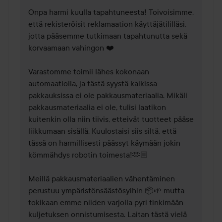
Onpa harmi kuulla tapahtuneesta! Toivoisimme, 
että rekisteröisit reklamaation käyttäjätililläsi, 
jotta pääsemme tutkimaan tapahtunutta sekä 
korvaamaan vahingon ❤️

Varastomme toimii lähes kokonaan 
automaatiolla, ja tästä syystä kaikissa 
pakkauksissa ei ole pakkausmateriaalia. Mikäli 
pakkausmateriaalia ei ole, tulisi laatikon 
kuitenkin olla niin tiivis, etteivät tuotteet pääse 
liikkumaan sisällä. Kuulostaisi siis siltä, että 
tässä on harmillisesti päässyt käymään jokin 
kömmähdys robotin toimesta!🫶🏼

Meillä pakkausmateriaalien vähentäminen 
perustuu ympäristönsäästösyihin 📦🌱 mutta 
tokikaan emme niiden varjolla pyri tinkimään 
kuljetuksen onnistumisesta. Laitan tästä vielä 