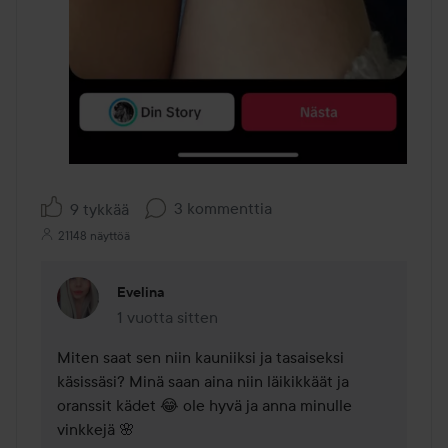
3 kommenttia
9 tykkää
21148 näyttöä
Evelina
1 vuotta sitten
Kommentti lisättiin 1 vuotta sitten
Miten saat sen niin kauniiksi ja tasaiseksi 
käsissäsi? Minä saan aina niin läikikkäät ja 
oranssit kädet 😂 ole hyvä ja anna minulle 
vinkkejä 🌸