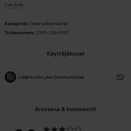
tuntiin levityksen jälkeen. Huom! Älä kuori ihoa
Lue lisää
vuorokauden sisällä ennen levitystä.
150 ml
Itseruskettavat
Kategoriat
:
2300-224-0150
Tuotenumero
:
Käyttäjäkuvat
Lisää kuvia Lyko Communityssa
Arvosana & kommentit