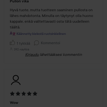
Pullon vika
1
/
Hyvä tuote, mutta tuotteen saaminen pullosta on 
5
lähes mahdotonta. Minulla on täytynyt olla huono 
kappale, enkä valitettavasti osta tätä uudelleen 
täältä.
Käännetty kielestä ruotsinkielinen
Kommentoi
1 tykkää
392 näyttöä
Kirjaudu
lähettääksesi kommentin
Arvosana:
Wow
5