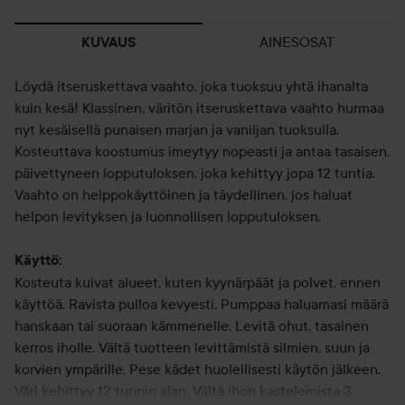
AINESOSAT
KUVAUS
Löydä itseruskettava vaahto, joka tuoksuu yhtä ihanalta
kuin kesä! Klassinen, väritön itseruskettava vaahto hurmaa
nyt kesäisellä punaisen marjan ja vaniljan tuoksulla.
Kosteuttava koostumus imeytyy nopeasti ja antaa tasaisen,
päivettyneen lopputuloksen, joka kehittyy jopa 12 tuntia.
Vaahto on helppokäyttöinen ja täydellinen, jos haluat
helpon levityksen ja luonnollisen lopputuloksen.
Käyttö:
Kosteuta kuivat alueet, kuten kyynärpäät ja polvet, ennen
käyttöä. Ravista pulloa kevyesti. Pumppaa haluamasi määrä
hanskaan tai suoraan kämmenelle. Levitä ohut, tasainen
kerros iholle. Vältä tuotteen levittämistä silmien, suun ja
korvien ympärille. Pese kädet huolellisesti käytön jälkeen.
Väri kehittyy 12 tunnin ajan. Vältä ihon kastelemista 3