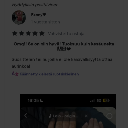
Hyödyllisin positiivinen
Fanny💗
1 vuotta sitten
Viesti luotiin 1 vuotta sitten
Vahvistettu ostaja
Arvosana:
Omg!! Se on niin hyvä! Tuoksuu kuin kesäunelta
5
🙌🏻❤️
/
Suosittelen teille, joilla ei ole kärsivällisyyttä ottaa 
5
Käännetty kielestä ruotsinkielinen