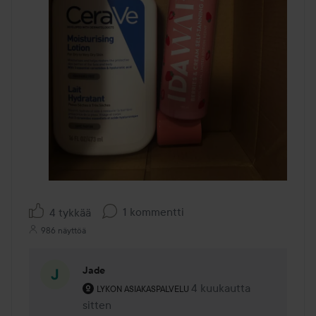
1 kommentti
4 tykkää
986 näyttöä
Jade
Käyttäjän rooli: Lykon asiakaspalvelu .
4 kuukautta
Kommentti lisättiin 4 kuu
LYKON ASIAKASPALVELU
sitten