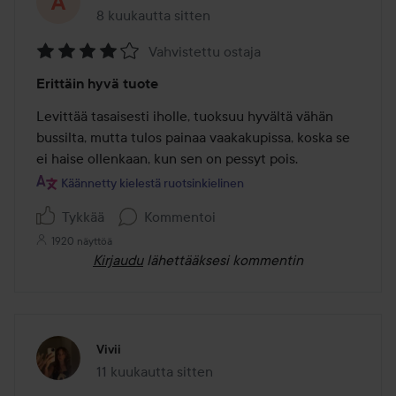
8 kuukautta sitten
Viesti luotiin 8 kuukautta sitten
Vahvistettu ostaja
Arvosana:
Erittäin hyvä tuote
4
/
Levittää tasaisesti iholle, tuoksuu hyvältä vähän 
5
bussilta, mutta tulos painaa vaakakupissa, koska se 
ei haise ollenkaan, kun sen on pessyt pois.
Käännetty kielestä ruotsinkielinen
Tykkää
Kommentoi
1920 näyttöä
Kirjaudu
lähettääksesi kommentin
Vivii
11 kuukautta sitten
Viesti luotiin 11 kuukautta sitten