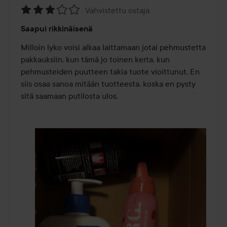
Vahvistettu ostaja
Arvosana:
Saapui rikkinäisenä
3
/
Milloin lyko voisi alkaa laittamaan jotai pehmustetta 
5
pakkauksiin, kun tämä jo toinen kerta, kun 
pehmusteiden puutteen takia tuote vioittunut. En 
siis osaa sanoa mitään tuotteesta, koska en pysty 
sitä saamaan putilosta ulos.