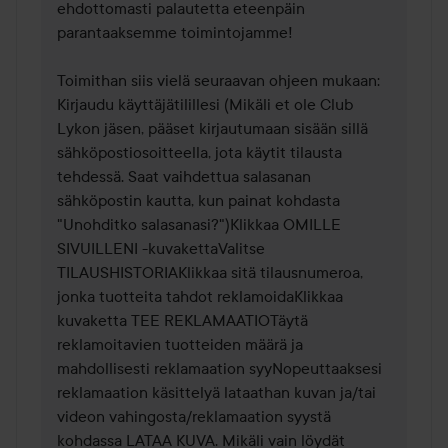
ehdottomasti palautetta eteenpäin 
parantaaksemme toimintojamme!

Toimithan siis vielä seuraavan ohjeen mukaan:

Kirjaudu käyttäjätilillesi (Mikäli et ole Club 
Lykon jäsen, pääset kirjautumaan sisään sillä 
sähköpostiosoitteella, jota käytit tilausta 
tehdessä. Saat vaihdettua salasanan 
sähköpostin kautta, kun painat kohdasta 
"Unohditko salasanasi?")Klikkaa OMILLE 
SIVUILLENI -kuvakettaValitse 
TILAUSHISTORIAKlikkaa sitä tilausnumeroa, 
jonka tuotteita tahdot reklamoidaKlikkaa 
kuvaketta TEE REKLAMAATIOTäytä 
reklamoitavien tuotteiden määrä ja 
mahdollisesti reklamaation syyNopeuttaaksesi 
reklamaation käsittelyä lataathan kuvan ja/tai 
videon vahingosta/reklamaation syystä 
kohdassa LATAA KUVA. Mikäli vain löydät 