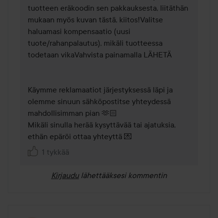
tuotteen eräkoodin sen pakkauksesta, liitäthän 
mukaan myös kuvan tästä, kiitos!Valitse 
haluamasi kompensaatio (uusi 
tuote/rahanpalautus), mikäli tuotteessa 
todetaan vikaVahvista painamalla LÄHETÄ

Käymme reklamaatiot järjestyksessä läpi ja 
olemme sinuun sähköpostitse yhteydessä 
mahdollisimman pian 🫶🏻

Mikäli sinulla herää kysyttävää tai ajatuksia, 
ethän epäröi ottaa yhteyttä 💌 
1 tykkää
Kirjaudu
lähettääksesi kommentin