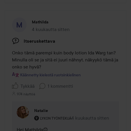
Mathilda
4 kuukautta sitten
Viesti luotiin 4 kuukautta sitten
Itseruskettava
Onko tämä parempi kuin body lotion Ida Warg tan? 
Minulla oli se ja sitä ei juuri nähnyt, näkyykö tämä ja 
onko se hyvä?
Käännetty kielestä ruotsinkielinen
Tykkää
1 kommentti
974 näyttöä
Natalie
Käyttäjän rooli: Lykon työntekijä.
4 kuukautta sitten
Kommentti lisättiin 4 kuukaut
LYKON TYÖNTEKIJÄ
Hei Mathilda😊
