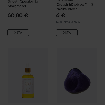
Smooth Operator Hair
Eyelash & Eyebrow Tint
3
Straightener
Natural Brown
60,80 €
6 €
Suositeltu hinta 13,50 €
Suos. hinta 13,50 €
OSTA
OSTA
Directions
Hair Colour
25,80 €
Semi-Pe
WOW-hinta
Veloide
Hair asap Scalp Oil
100 ml
Suositeltu hinta 31,50 €