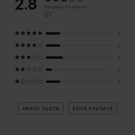
Arvosana:
2.8
Perustuu 23 arvioon
i
2.8
Perustuu
23
5
5
arvioon
6
2
5
ARVIOI TUOTE
ESITÄ KYSYMYS