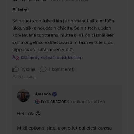
Arvosana:
Ei toimi
1
/
Sain tuotteen äskettäin ja en saanut siitä mitään 
5
ulos, vaikka noudatin ohjeita. Sain sitten uuden 
korvaavana tuotteena, mutta siinä on täsmälleen 
sama ongelma. Valitettavasti mitään ei tule ulos, 
riippumatta siitä, miten yrität.
Käännetty kielestä ruotsinkielinen
Tykkää
1 kommentti
793 näyttöä
Amanda
Käyttäjän rooli: Lyko Creator.
3 kuukautta sitten
Kommentti lisättiin 3 kuukautta 
LYKO CREATOR
Hei Lola 🤗

Mikä epäonni sinulla on ollut pullojesi kanssa!
