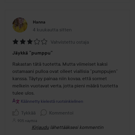
Hanna
4 kuukautta sitten
Viesti luotiin 4 kuukautta sitten
Vahvistettu ostaja
Arvosana:
Jäykkä ”pumppu”
3
/
Rakastan tätä tuotetta. Mutta viimeiset kaksi 
5
ostamaani pulloa ovat olleet viallisia ”pumppujen” 
kanssa. Täytyy painaa niin kovaa, että sormet 
melkein vuotavat verta, jotta pieni määrä tuotetta 
tulee ulos.
Käännetty kielestä ruotsinkielinen
Tykkää
Kommentoi
905 näyttöä
Kirjaudu
lähettääksesi kommentin