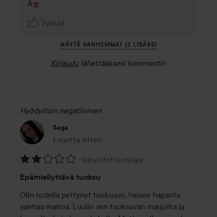
Tykkää
NÄYTÄ VANHEMMAT (2 LISÄKSI
Kirjaudu
lähettääksesi kommentin
Hyödyllisin negatiivinen
Saga
1 vuotta sitten
Viesti luotiin 1 vuotta sitten
Vahvistettu ostaja
Arvosana:
Epämiellyttävä tuoksu
2
/
Olin todella pettynyt tuoksuun, haisee hapanta 
5
vanhaa maitoa. Luulin sen tuoksuvan marjoilta ja 