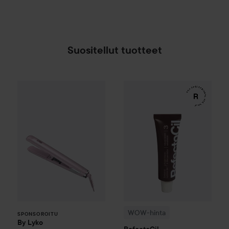
Suositellut tuotteet
By Lyko
Smooth Operator Hair Straightener
60,8
WOW-hinta
RefectoCil
Eyelas
SPONSOROITU
WOW-hinta
SPONSOROITU
By Lyko
RefectoCil