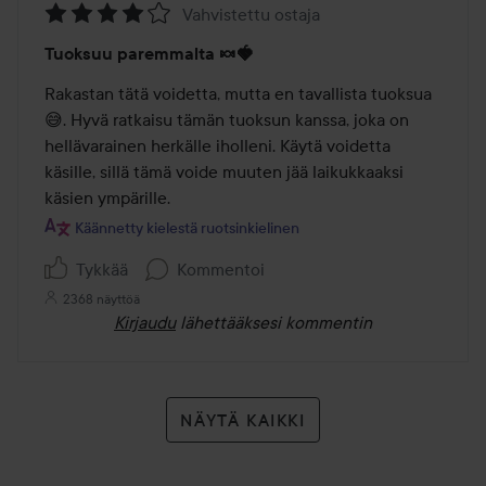
Vahvistettu ostaja
Arvosana:
Tuoksuu paremmalta 🍬🍓
4
/
Rakastan tätä voidetta, mutta en tavallista tuoksua 
5
😅. Hyvä ratkaisu tämän tuoksun kanssa, joka on 
hellävarainen herkälle iholleni. Käytä voidetta 
käsille, sillä tämä voide muuten jää laikukkaaksi 
käsien ympärille.
Käännetty kielestä ruotsinkielinen
Tykkää
Kommentoi
2368 näyttöä
Kirjaudu
lähettääksesi kommentin
NÄYTÄ KAIKKI