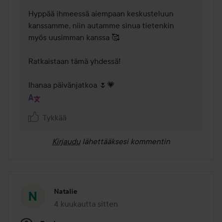
Hyppää ihmeessä aiempaan keskusteluun 
kanssamme, niin autamme sinua tietenkin 
myös uusimman kanssa 🥰

Ratkaistaan tämä yhdessä!

Ihanaa päivänjatkoa 🌷💗
Tykkää
Kirjaudu
lähettääksesi kommentin
Natalie
4 kuukautta sitten
Viesti luotiin 4 kuukautta sitten