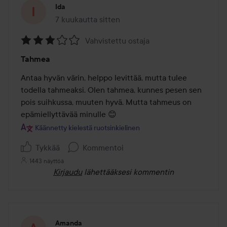
Ida
7 kuukautta sitten
Viesti luotiin 7 kuukautta sitten
Vahvistettu ostaja
Arvosana:
Tahmea
3
/
Antaa hyvän värin, helppo levittää, mutta tulee 
5
todella tahmeaksi. Olen tahmea, kunnes pesen sen 
pois suihkussa, muuten hyvä. Mutta tahmeus on 
epämiellyttävää minulle 😊
Käännetty kielestä ruotsinkielinen
Tykkää
Kommentoi
1443 näyttöä
Kirjaudu
lähettääksesi kommentin
Amanda