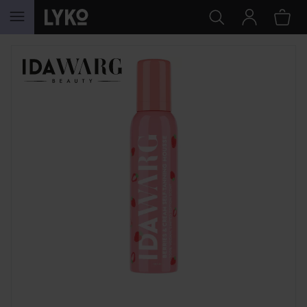
SIIRTYÄ JHK SISÄLTÖÖN