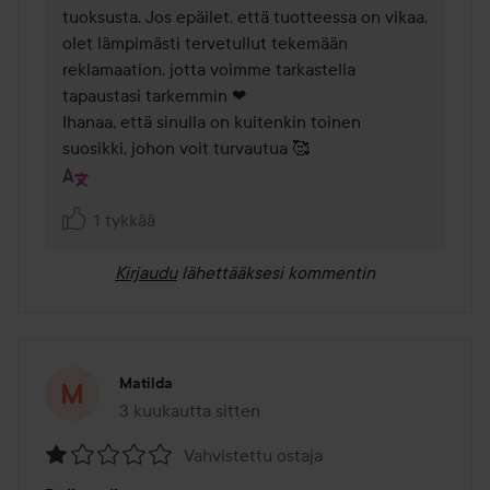
tuoksusta. Jos epäilet, että tuotteessa on vikaa, 
olet lämpimästi tervetullut tekemään 
reklamaation, jotta voimme tarkastella 
tapaustasi tarkemmin ❤  

Ihanaa, että sinulla on kuitenkin toinen 
suosikki, johon voit turvautua 🥰 
1 tykkää
Kirjaudu
lähettääksesi kommentin
Matilda
3 kuukautta sitten
Viesti luotiin 3 kuukautta sitten
Vahvistettu ostaja
Arvosana: