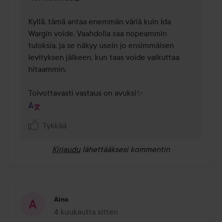
Kyllä, tämä antaa enemmän väriä kuin Ida 
Wargin voide. Vaahdolla saa nopeammin 
tuloksia, ja se näkyy usein jo ensimmäisen 
levityksen jälkeen, kun taas voide vaikuttaa 
hitaammin.

Toivottavasti vastaus on avuksi✨
Tykkää
Kirjaudu
lähettääksesi kommentin
Aino
4 kuukautta sitten
Viesti luotiin 4 kuukautta sitten