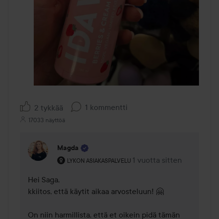
1 kommentti
2 tykkää
17033 näyttöä
Magda
Käyttäjän rooli: Lykon asiakaspalvelu .
1 vuotta sitten
Kommentti lisättiin 1 vuot
LYKON ASIAKASPALVELU
Hei Saga,

kkiitos, että käytit aikaa arvosteluun! 🤗   

On niin harmillista, että et oikein pidä tämän 