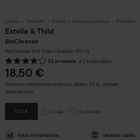
Etusivu
Ihonhoito
Kasvot
Kasvojen puhdistus
Puhdistusv
Estelle & Thild
BioCleanse
BioCleanse 3in1 Foam Cleanser
150 ml
33 arvosana
,
4.2 keskimäärin
Siirtyä jhk Arvosana & kommentit
18,50 €
Ilmainen toimitusmahdollisuus alkaen 30 €, voidaan
lähettää heti
Lisää
Suosikiksi
OSTA
Katso hintahistoria
Varaston saldo