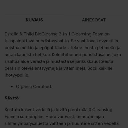
AINESOSAT
KUVAUS
Estelle & Thild BioCleanse 3-in-1 Cleansing Foam on
tasapainottava puhdistusvaahto. Se vaahtoaa kevyesti ja
poistaa meikin ja epäpuhtaudet. Tekee ihosta pehmeän ja
antaa kaunista hehkua. Kolmitehoinen puhdistusaine, joka
sisältää aloe verasta ja mustasta seljankukkauutteesta
peräisin olevia entsyymejä ja vitamiineja. Sopii kaikille
ihotyypeille.
Organic Certified.
Käyttö:
Kostuta kasvot vedellä ja levitä pieni määrä Cleansing
Foamia sormenpäin. Hiero varovasti minuutin ajan
silmänympärysaluetta välttäen ja huuhtele sitten vedellä.