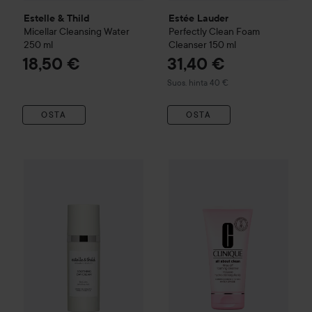
Estelle & Thild
Estée Lauder
Micellar Cleansing Water
Perfectly Clean
Foam
250 ml
Cleanser
150 ml
18,50 €
31,40 €
Suositeltu hinta 40 €
Suos. hinta 40 €
OSTA
OSTA
Estelle & Thild
BioCalm
BioCalm Soothing Moisture Day Cr
Clinique
All About Clean
Rinse