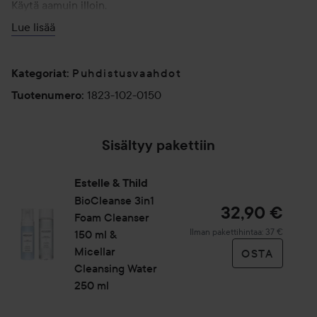
Käytä aamuin illoin.
Lue lisää
Parhaaseen lopputulokseen viimeistele Multi-Action Facial
Toner -kasvovedellä.
Puhdistusvaahdot
Kategoriat
:
150 ml
1823-102-0150
Tuotenumero
:
Sisältyy pakettiin
Estelle & Thild
BioCleanse
3in1
32,90 €
Foam Cleanser
Ilman pakettihintaa: 37 €
150 ml &
Micellar
OSTA
Cleansing Water
250 ml