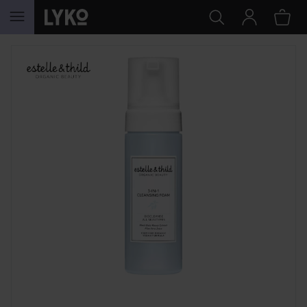
SIIRTYÄ JHK SISÄLTÖÖN