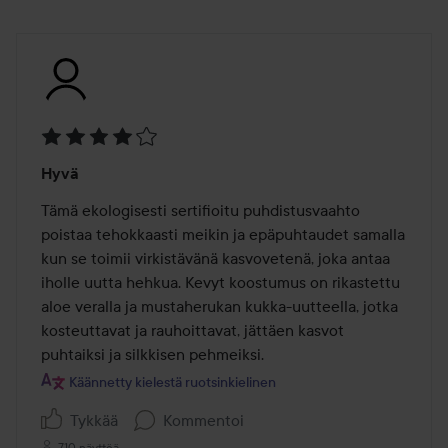
Arvosana:
Hyvä
4
/
Tämä ekologisesti sertifioitu puhdistusvaahto 
5
poistaa tehokkaasti meikin ja epäpuhtaudet samalla 
kun se toimii virkistävänä kasvovetenä, joka antaa 
iholle uutta hehkua. Kevyt koostumus on rikastettu 
aloe veralla ja mustaherukan kukka-uutteella, jotka 
kosteuttavat ja rauhoittavat, jättäen kasvot 
puhtaiksi ja silkkisen pehmeiksi.
Käännetty kielestä ruotsinkielinen
Tykkää
Kommentoi
710 näyttöä