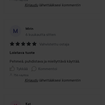
Kirjaudu
lähettääksesi kommentin
Mirin
6 kuukautta sitten
Viesti luotiin 6 kuukautta sitten
Vahvistettu ostaja
Arvosana:
Loistava tuote
5
/
Pehmeä, puhdistava ja miellyttävä käyttää. 
5
Tykkää
Kommentoi
756 näyttöä
Kirjaudu
lähettääksesi kommentin
Kat