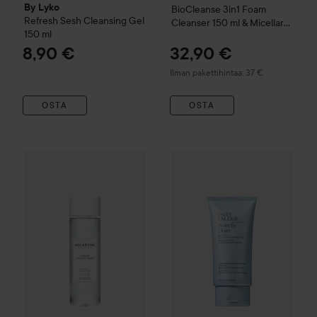
By Lyko
BioCleanse
3in1 Foam
Refresh Sesh Cleansing Gel
Cleanser 150 ml & Micellar
150 ml
Cleansing Water 250 ml
8,90 €
32,90 €
Ilman pakettihintaa: 37 €
OSTA
OSTA
Estelle & Thild
Micellar Cleansing Water
250 ml
18,50 €
Estée Lauder
Perfectly Clean