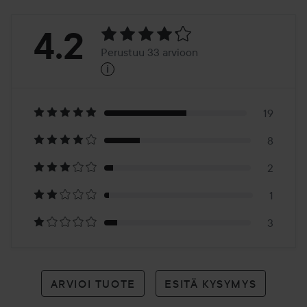
Arvosana:
4.2
Perustuu 33 arvioon
i
4.2
Perustuu
33
19
8
arvioon
2
1
3
ARVIOI TUOTE
ESITÄ KYSYMYS