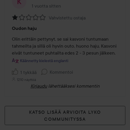
1 vuotta sitten
Viesti luotiin 1 vuotta sitten
Vahvistettu ostaja
Arvosana:
Oudon haju
1
/
Olin erittäin pettynyt, se sai kasvoni tuntumaan 
5
tahmeilta ja sillä oli hyvin outo, huono haju. Kasvoni 
eivät tuntuneet puhtailta edes 2 - 3 pesun jälkeen.
Käännetty kielestä englanti
Kommentoi
1 tykkää
1210 näyttöä
Kirjaudu
lähettääksesi kommentin
KATSO LISÄÄ ARVIOITA LYKO
COMMUNITYSSA