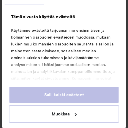
Asiakaspalvelu
Tämä sivusto käyttää evästeitä
Tietoja
Käytämme evästeitä tarjoamamme ensimmäisen ja
kolmannen osapuolen evästeiden muodossa, mukaan
Saattaisit myös tykätä
lukien muu kolmansien osapuolten seuranta, sisällön ja
mainosten räätälöimiseen, sosiaalisen median
ominaisuuksien tukemiseen ja kävijämäärämme
analysoimiseen. Lisäksi jaamme sosiaalisen median,
mainosalan ja analytiikka-alan kumppaneillemme tietoja
siitä, miten käytät sivustoamme. Kumppanimme voivat
yhdistää näitä tietoja muihin tietoihin, joita olet antanut
heille tai joita on kerätty, kun olet käyttänyt heidän
Salli kaikki evästeet
palvelujaan. Käyttämällä sivustoamme, hyväksyt
evästeiden käytön.
Muokkaa
Copyright 2026