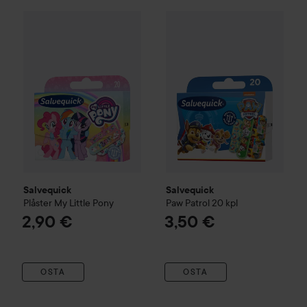
Salvequick
Plåster My Little Pony
Salvequick
Paw Patrol
20 kpl
2,90 €
3
Salvequick
Salvequick
Plåster My Little Pony
Paw Patrol
20 kpl
2,90 €
3,50 €
OSTA
OSTA