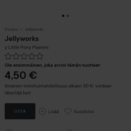
Etusivu
Jellyworks
Jellyworks
y Little Pony Plasters
Siirtyä jhk Arvosana & kommentit
Ole ensimmäinen, joka arvioi tämän tuotteet
4,50 €
Ilmainen toimitusmahdollisuus alkaen 30 €, voidaan
lähettää heti
Lisää
Suosikiksi
OSTA