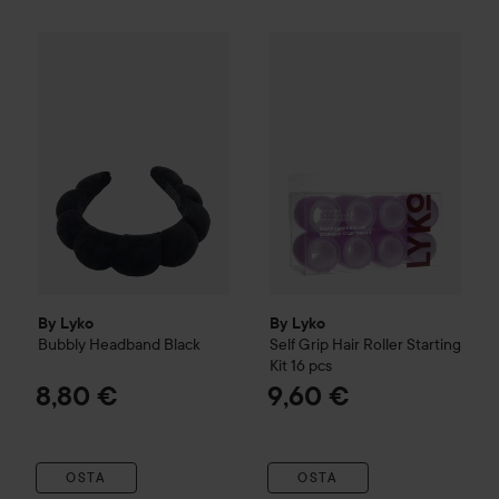
By Lyko
Bubbly Headband
Black
By Lyko
Self Grip Hair Roller S
8,80 €
By Lyko
By Lyko
Bubbly Headband
Black
Self Grip Hair Roller Starting
Kit 16 pcs
8,80 €
9,60 €
OSTA
OSTA