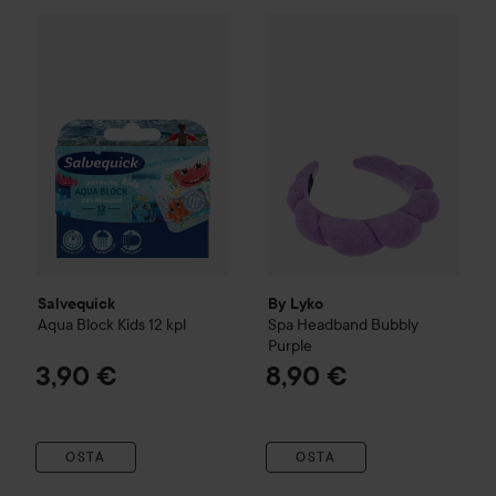
Salvequick
Aqua Block Kids
12 kpl
By Lyko
Spa Headband Bubbl
3,90 €
Salvequick
By Lyko
Aqua Block Kids
12 kpl
Spa Headband Bubbly
Purple
3,90 €
8,90 €
OSTA
OSTA