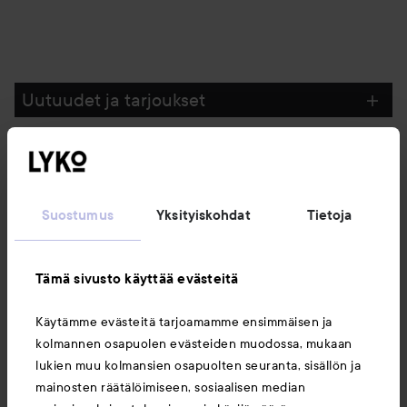
Uutuudet ja tarjoukset
Seuraa meitä
Suostumus
Yksityiskohdat
Tietoja
Asiakaspalvelu
Tämä sivusto käyttää evästeitä
Tietoja
Käytämme evästeitä tarjoamamme ensimmäisen ja
kolmannen osapuolen evästeiden muodossa, mukaan
Saattaisit myös tykätä
lukien muu kolmansien osapuolten seuranta, sisällön ja
mainosten räätälöimiseen, sosiaalisen median