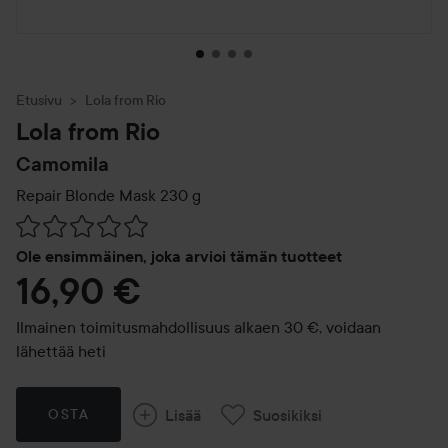
Etusivu
Lola from Rio
Lola from Rio
Camomila
Repair Blonde Mask
230 g
Siirtyä jhk Arvosana & kommentit
Ole ensimmäinen, joka arvioi tämän tuotteet
16,90 €
Ilmainen toimitusmahdollisuus alkaen 30 €, voidaan
lähettää heti
Lisää
Suosikiksi
OSTA