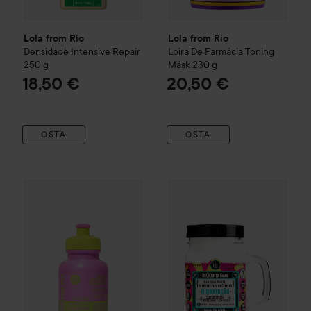
Lola from Rio
Lola from Rio
Densidade
Intensive Repair
Loira De Farmácia
Toning
250 g
Másk
230 g
18,50 €
20,50 €
OSTA
OSTA
Lola from Rio
Papo Reto
Mask Fluida
Lola from Rio
270 ml
Be(M)Dita Ghee
18,50 €