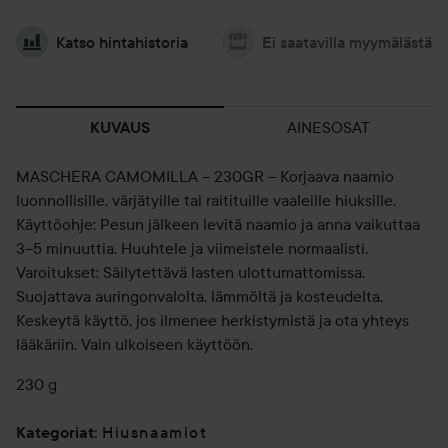
Katso hintahistoria
Ei saatavilla myymälästä
AINESOSAT
KUVAUS
MASCHERA CAMOMILLA – 230GR – Korjaava naamio
luonnollisille, värjätyille tai raitituille vaaleille hiuksille.
Käyttöohje: Pesun jälkeen levitä naamio ja anna vaikuttaa
3–5 minuuttia. Huuhtele ja viimeistele normaalisti.
Varoitukset: Säilytettävä lasten ulottumattomissa.
Suojattava auringonvalolta, lämmöltä ja kosteudelta.
Keskeytä käyttö, jos ilmenee herkistymistä ja ota yhteys
lääkäriin. Vain ulkoiseen käyttöön.
230 g
Hiusnaamiot
Kategoriat
: