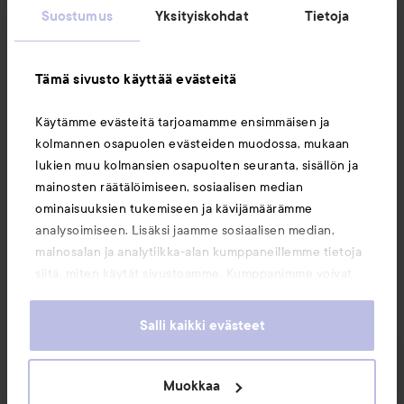
Suostumus
Yksityiskohdat
Tietoja
Asiakaspalvelu
Tämä sivusto käyttää evästeitä
Tietoja
Käytämme evästeitä tarjoamamme ensimmäisen ja
kolmannen osapuolen evästeiden muodossa, mukaan
Saattaisit myös tykätä
lukien muu kolmansien osapuolten seuranta, sisällön ja
mainosten räätälöimiseen, sosiaalisen median
ominaisuuksien tukemiseen ja kävijämäärämme
analysoimiseen. Lisäksi jaamme sosiaalisen median,
mainosalan ja analytiikka-alan kumppaneillemme tietoja
siitä, miten käytät sivustoamme. Kumppanimme voivat
yhdistää näitä tietoja muihin tietoihin, joita olet antanut
heille tai joita on kerätty, kun olet käyttänyt heidän
Salli kaikki evästeet
palvelujaan. Käyttämällä sivustoamme, hyväksyt
evästeiden käytön.
Muokkaa