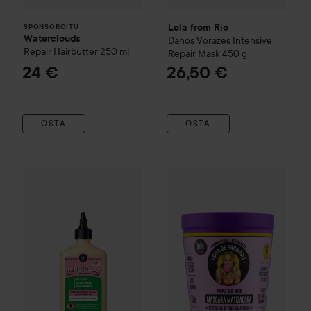
Lola from Rio
SPONSOROITU
Waterclouds
Danos Vorazes
Intensive
Repair Hairbutter
250 ml
Repair Mask
450 g
24 €
26,50 €
OSTA
OSTA
Lola from Rio
Densidade
Intensive Repair
Lola from Rio
250 g
Loira De Farmác
18,50 €