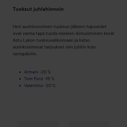
Tuoksut juhlahinnoin
Heti aurinkovoiteen tuoksun jälkeen hajuvedet
ovat varma tapa tuoda mieleen ikimuistoinen kesä!
Astu Lykon tuoksuvalikoimaan ja katso
aurinkoisimmat tarjoukset niin juhliin kuin
rantapäiviin.
Armani
-20 %
Tom Ford
-15 %
Valentino
-20 %
75 €
WOW-hinta
Prada
Paradigme Eau de Parfum
50 ml