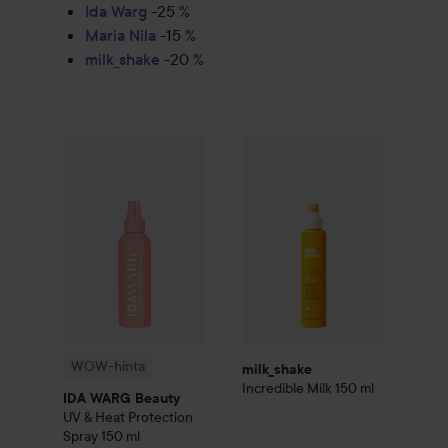
Ida Warg
-25 %
Maria Nila
-15 %
milk_shake
-20 %
milk_shake
Incredible Milk
150
WOW-hinta
IDA WARG Beauty
UV & Heat Protection Sp
WOW-hinta
milk_shake
Incredible Milk
150 ml
IDA WARG Beauty
UV & Heat Protection
Spray
150 ml