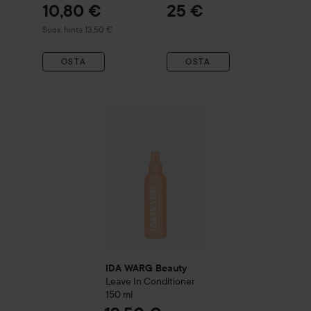
10,80 €
25 €
Suositeltu hinta 13,50 €
Suos. hinta 13,50 €
OSTA
OSTA
IDA WARG Beauty
Leave In Conditioner
15
IDA WARG Beauty
Leave In Conditioner
150 ml