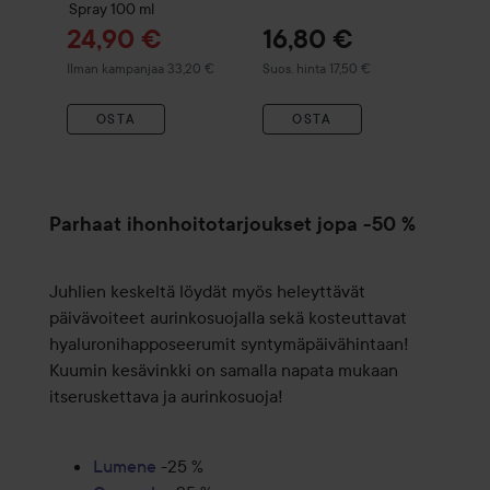
Spray
100 ml
Tarjoushinta
24,90 €
16,80 €
Suositeltu hinta 17,50 €
Ilman kampanjaa 33,20 €
Suos. hinta 17,50 €
OSTA
OSTA
Parhaat ihonhoitotarjoukset jopa -50 %
Juhlien keskeltä löydät myös heleyttävät
päivävoiteet aurinkosuojalla sekä kosteuttavat
hyaluronihapposeerumit syntymäpäivähintaan!
Kuumin kesävinkki on samalla napata mukaan
itseruskettava ja aurinkosuoja!
Lumene
-25 %