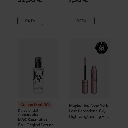
32,50 €
7,50 €
400 ml
OSTA
OSTA
Maybelline New York
Lash Sen
Combo Deal 25%
MAC Cosmetics
Fix + Original Setting
Combo Deal 25%
Maybelline New York
Katso ehdot
Lash Sensational
Sky
tuotesivulta
High Lengthening And
MAC Cosmetics
Volumizing Mascara
Fix + Original Setting
Black