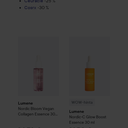
Ceuracle
-25 %
Cosrx
-30 %
26
Lumene
Nordic Bloom
Vegan Collagen Essence
WOW-hinta
Lumene
Nordic-C
30 ml
Suosi
WOW-hinta
Lumene
Nordic Bloom
Vegan
Lumene
Collagen Essence
30
Nordic-C
Glow Boost
ml
Essence
30 ml