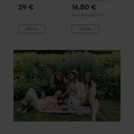
100 ml
39 €
16,80 €
Suositeltu hinta 28,50 €
Suos. hinta 28,50 €
OSTA
OSTA