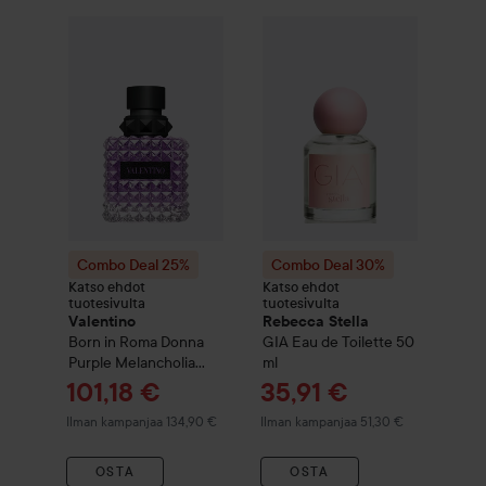
Combo Deal 25%
Valentino
Combo Deal 30%
Born in Roma Donna Purple 
Rebecca Ste
Combo Deal 25%
Combo Deal 30%
Katso ehdot
Katso ehdot
tuotesivulta
tuotesivulta
Valentino
Rebecca Stella
Born in Roma Donna
GIA Eau de Toilette
50
Purple Melancholia
ml
Eau de Parfum
50 ml
Tarjoushinta
Tarjoushinta
101,18 €
35,91 €
Ilman kampanjaa 134,90 €
Ilman kampanjaa 51,30 €
OSTA
OSTA