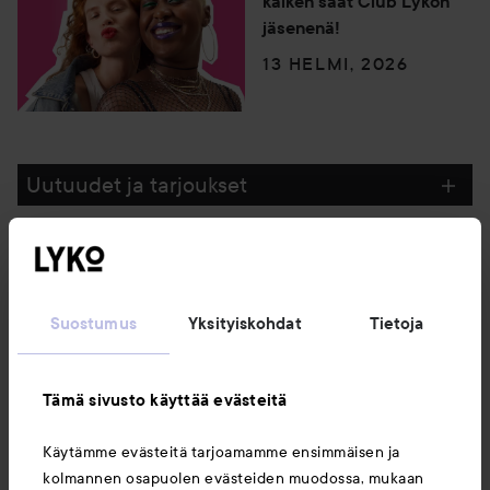
kaiken saat Club Lykon
jäsenenä!
13 HELMI, 2026
Uutuudet ja tarjoukset
Seuraa meitä
Suostumus
Yksityiskohdat
Tietoja
Asiakaspalvelu
Tämä sivusto käyttää evästeitä
Tietoja
Käytämme evästeitä tarjoamamme ensimmäisen ja
kolmannen osapuolen evästeiden muodossa, mukaan