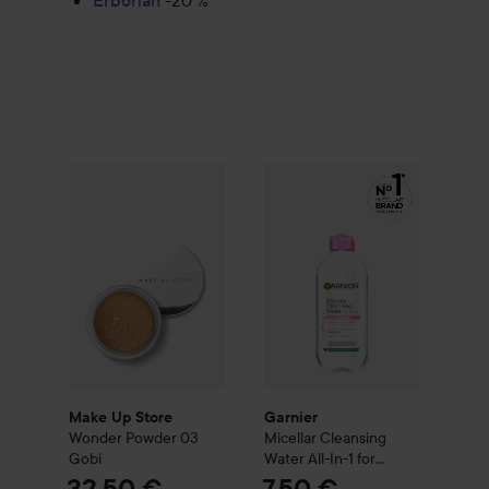
Erborian
-20 %
Make Up Store
Wonder Powder
Garnier
03 Gobi
Micellar Cleansing Wat
32,50 €
Make Up Store
Garnier
Wonder Powder
03
Micellar Cleansing
Gobi
Water All-In-1 for
Normal & Sensitive Skin