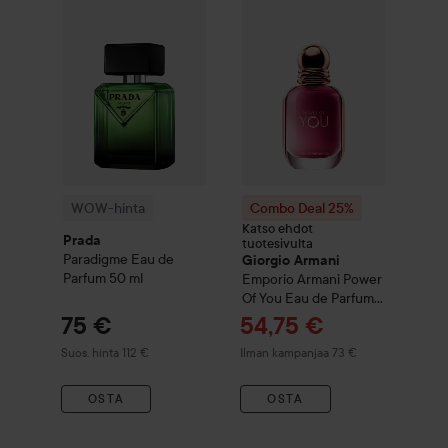
Combo Deal 25%
Giorgio Arm
Suositeltu h
WOW-hinta
Combo Deal 25%
Katso ehdot
Prada
tuotesivulta
Paradigme Eau de
Giorgio Armani
Parfum
50 ml
Emporio Armani
Power
Of You Eau de Parfum
30 ml
Tarjoushinta
75 €
54,75 €
Suositeltu hinta 112 €
Suos. hinta 112 €
Ilman kampanjaa 73 €
OSTA
OSTA