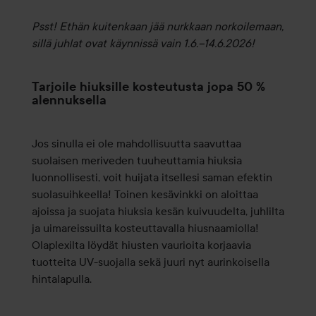
Psst! Ethän kuitenkaan jää nurkkaan norkoilemaan,
sillä juhlat ovat käynnissä vain 1.6.–14.6.2026!
Tarjoile hiuksille kosteutusta jopa 50 %
alennuksella
Jos sinulla ei ole mahdollisuutta saavuttaa
suolaisen meriveden tuuheuttamia hiuksia
luonnollisesti, voit huijata itsellesi saman efektin
suolasuihkeella! Toinen kesävinkki on aloittaa
ajoissa ja suojata hiuksia kesän kuivuudelta, juhlilta
ja uimareissuilta kosteuttavalla hiusnaamiolla!
Olaplexilta löydät hiusten vaurioita korjaavia
tuotteita UV-suojalla sekä juuri nyt aurinkoisella
hintalapulla.