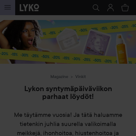
SIIRTYÄ JHK SISÄLTÖÖN
Magazine
Vinkit
Lykon syntymäpäiväviikon
parhaat löydöt!
Me täytämme vuosia! Ja tätä haluamme
tietenkin juhlia suurella valikoimalla
meikkejä, ihonhoitoa, hiustenhoitoa ja