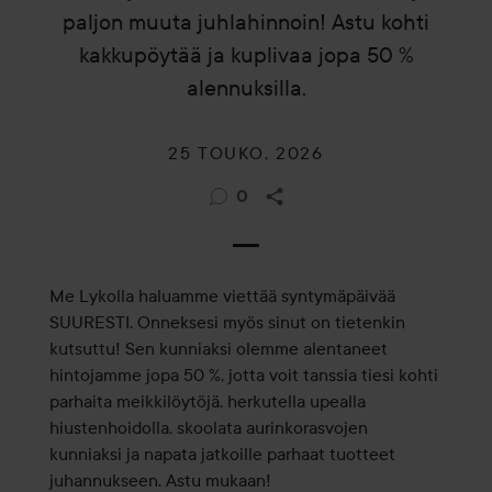
paljon muuta juhlahinnoin! Astu kohti
kakkupöytää ja kuplivaa jopa 50 %
alennuksilla.
25 TOUKO, 2026
0
Me Lykolla haluamme viettää syntymäpäivää
SUURESTI. Onneksesi myös sinut on tietenkin
kutsuttu! Sen kunniaksi olemme alentaneet
hintojamme jopa 50 %, jotta voit tanssia tiesi kohti
parhaita meikkilöytöjä, herkutella upealla
hiustenhoidolla, skoolata aurinkorasvojen
kunniaksi ja napata jatkoille parhaat tuotteet
juhannukseen. Astu mukaan!